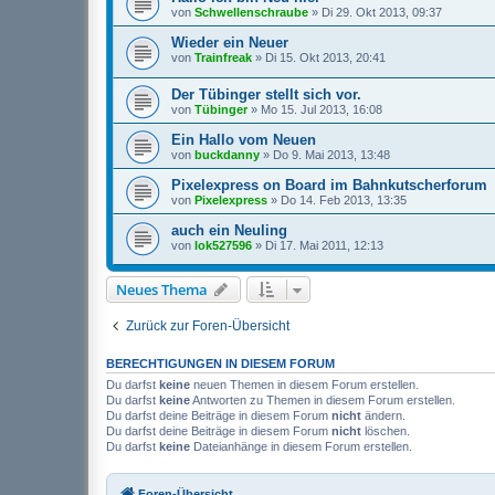
von
Schwellenschraube
»
Di 29. Okt 2013, 09:37
Wieder ein Neuer
von
Trainfreak
»
Di 15. Okt 2013, 20:41
Der Tübinger stellt sich vor.
von
Tübinger
»
Mo 15. Jul 2013, 16:08
Ein Hallo vom Neuen
von
buckdanny
»
Do 9. Mai 2013, 13:48
Pixelexpress on Board im Bahnkutscherforum
von
Pixelexpress
»
Do 14. Feb 2013, 13:35
auch ein Neuling
von
lok527596
»
Di 17. Mai 2011, 12:13
Neues Thema
Zurück zur Foren-Übersicht
BERECHTIGUNGEN IN DIESEM FORUM
Du darfst
keine
neuen Themen in diesem Forum erstellen.
Du darfst
keine
Antworten zu Themen in diesem Forum erstellen.
Du darfst deine Beiträge in diesem Forum
nicht
ändern.
Du darfst deine Beiträge in diesem Forum
nicht
löschen.
Du darfst
keine
Dateianhänge in diesem Forum erstellen.
Foren-Übersicht