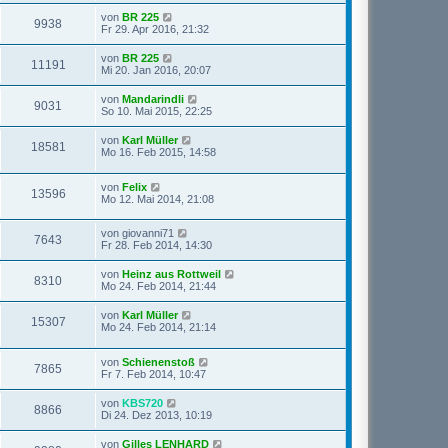
von
BR 225
9938
Fr 29. Apr 2016, 21:32
von
BR 225
11191
Mi 20. Jan 2016, 20:07
von
Mandarindli
9031
So 10. Mai 2015, 22:25
von
Karl Müller
18581
Mo 16. Feb 2015, 14:58
von
Felix
13596
Mo 12. Mai 2014, 21:08
von
giovanni71
7643
Fr 28. Feb 2014, 14:30
von
Heinz aus Rottweil
8310
Mo 24. Feb 2014, 21:44
von
Karl Müller
15307
Mo 24. Feb 2014, 21:14
von
Schienenstoß
7865
Fr 7. Feb 2014, 10:47
von
KBS720
8866
Di 24. Dez 2013, 10:19
von
Gilles LENHARD