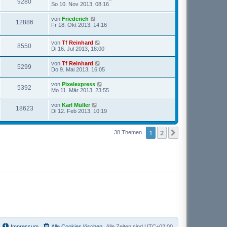
9280
So 10. Nov 2013, 08:16
von
Friederich
12886
Fr 18. Okt 2013, 14:16
von
Tf Reinhard
8550
Di 16. Jul 2013, 18:00
von
Tf Reinhard
5299
Do 9. Mai 2013, 16:05
von
Pixelexpress
5392
Mo 11. Mär 2013, 23:55
von
Karl Müller
18623
Di 12. Feb 2013, 10:19
1
2
Nächste
38 Themen
Impressum
Alle Cookies löschen
Alle Zeiten sind
UTC+02:00