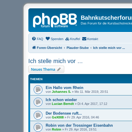
Bahnkutscherfor
Das Forum für die Kursbuchstrecken
FAQ
Spenden
Knuffel
Kontakt
Foren-Übersicht
Plauder-Stube
Ich stelle mich vor ...
Ich stelle mich vor ...
Neues Thema
THEMEN
Ein Hallo vom Rhein
von
Johannes S.
»
Mo 11. Mär 2019, 20:51
Ich schon wieder
von
Lucian Berndt
»
Di 4. Apr 2017, 17:12
Der Bodensee ruft...
von
GeX008
»
Fr 29. Apr 2016, 04:46
Robin von der Trossinger Eisenbahn
von
Robin
»
Fr 29. Apr 2016, 19:51