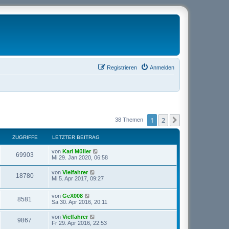
Registrieren
Anmelden
1
2
Nächste
38 Themen
ZUGRIFFE
LETZTER BEITRAG
von
Karl Müller
69903
Mi 29. Jan 2020, 06:58
von
Vielfahrer
18780
Mi 5. Apr 2017, 09:27
von
GeX008
8581
Sa 30. Apr 2016, 20:11
von
Vielfahrer
9867
Fr 29. Apr 2016, 22:53