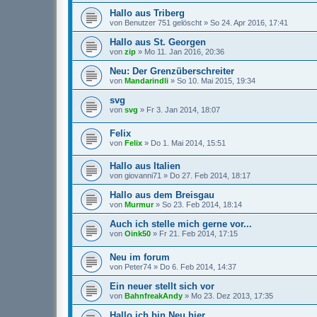
Hallo aus Triberg
von
Benutzer 751 gelöscht
»
So 24. Apr 2016, 17:41
Hallo aus St. Georgen
von
zip
»
Mo 11. Jan 2016, 20:36
Neu: Der Grenzüberschreiter
von
Mandarindli
»
So 10. Mai 2015, 19:34
svg
von
svg
»
Fr 3. Jan 2014, 18:07
Felix
von
Felix
»
Do 1. Mai 2014, 15:51
Hallo aus Italien
von
giovanni71
»
Do 27. Feb 2014, 18:17
Hallo aus dem Breisgau
von
Murmur
»
So 23. Feb 2014, 18:14
Auch ich stelle mich gerne vor...
von
Oink50
»
Fr 21. Feb 2014, 17:15
Neu im forum
von
Peter74
»
Do 6. Feb 2014, 14:37
Ein neuer stellt sich vor
von
BahnfreakAndy
»
Mo 23. Dez 2013, 17:35
Hallo ich bin Neu hier