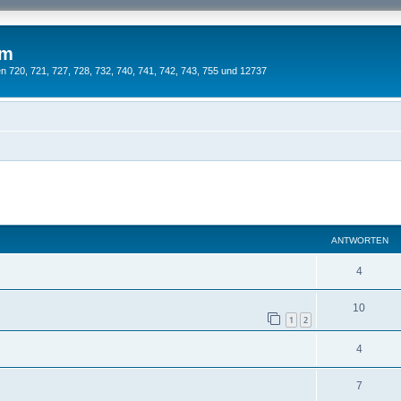
um
 720, 721, 727, 728, 732, 740, 741, 742, 743, 755 und 12737
ANTWORTEN
4
10
1
2
4
7