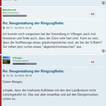
Bahnfreund
Weichenputzer
Re: Neugestaltung der Ringzugflotte:
B
Do 27. Jul 2023, 11:19
e
i
Ich konnte mich vorgestern bei der Vorstellung in Villingen auch mal
t
hinsetzen und finde auch, dass die Sitze sehr hart sind. Kann es sein,
r
a
dass die Stoffbezüge etwas gräulich/grünlicher sind, als bei der S-Bahn?
g
Sie sehen jetzt schon etwas "abgenützt/verwaschen" aus.
Villinger
Fahrdiensleiter
Re: Neugestaltung der Ringzugflotte:
B
So 30. Jul 2023, 08:18
e
i
Guten Morgen,
t
r
a
schade, dass der markante Aufkleber mit den drei Landkreisen nicht
g
zurückgekehrt ist. Das war aber erwartbar und auf den Designmustern
schon so.