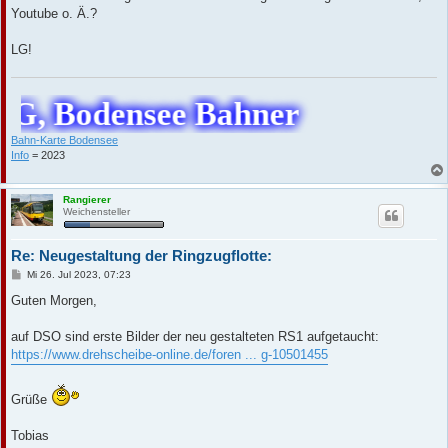
Youtube o. Ä.?
LG!
G, Bodensee Bahner
Bahn-Karte Bodensee
Info
= 2023
Rangierer
Weichensteller
Re: Neugestaltung der Ringzugflotte:
B
Mi 26. Jul 2023, 07:23
e
i
Guten Morgen,
t
r
a
auf DSO sind erste Bilder der neu gestalteten RS1 aufgetaucht:
g
https://www.drehscheibe-online.de/foren ... g-10501455
Grüße
Tobias