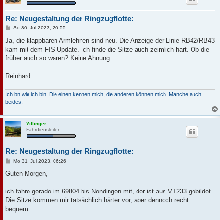
Re: Neugestaltung der Ringzugflotte:
B
So 30. Jul 2023, 20:55
e
i
Ja, die klappbaren Armlehnen sind neu. Die Anzeige der Linie RB42/RB43
t
kam mit dem FIS-Update. Ich finde die Sitze auch zeimlich hart. Ob die
r
a
früher auch so waren? Keine Ahnung.
g
Reinhard
Ich bn wie ich bin. Die einen kennen mich, die anderen können mich. Manche auch
beides.
Villinger
Fahrdiensleiter
Re: Neugestaltung der Ringzugflotte:
B
Mo 31. Jul 2023, 06:26
e
i
Guten Morgen,
t
r
a
ich fahre gerade im 69804 bis Nendingen mit, der ist aus VT233 gebildet.
g
Die Sitze kommen mir tatsächlich härter vor, aber dennoch recht
bequem.