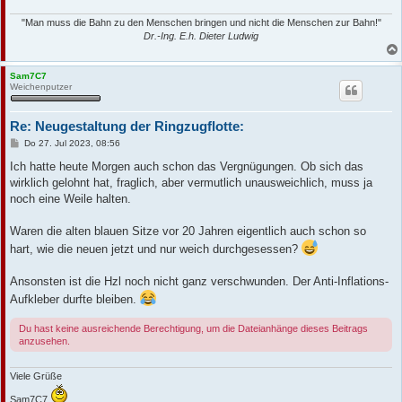
"Man muss die Bahn zu den Menschen bringen und nicht die Menschen zur Bahn!"
Dr.-Ing. E.h. Dieter Ludwig
Sam7C7
Weichenputzer
Re: Neugestaltung der Ringzugflotte:
B
Do 27. Jul 2023, 08:56
e
i
Ich hatte heute Morgen auch schon das Vergnügungen. Ob sich das
t
wirklich gelohnt hat, fraglich, aber vermutlich unausweichlich, muss ja
r
a
noch eine Weile halten.
g
Waren die alten blauen Sitze vor 20 Jahren eigentlich auch schon so
hart, wie die neuen jetzt und nur weich durchgesessen?
Ansonsten ist die Hzl noch nicht ganz verschwunden. Der Anti-Inflations-
Aufkleber durfte bleiben.
Du hast keine ausreichende Berechtigung, um die Dateianhänge dieses Beitrags
anzusehen.
Viele Grüße
Sam7C7