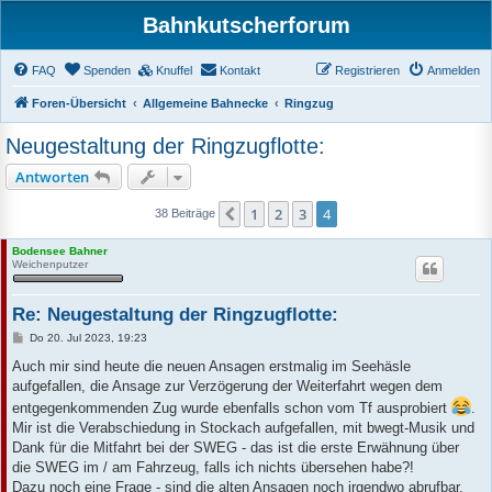
Bahnkutscherforum
FAQ
Spenden
Knuffel
Kontakt
Registrieren
Anmelden
Foren-Übersicht
Allgemeine Bahnecke
Ringzug
Neugestaltung der Ringzugflotte:
Antworten
1
2
3
4
Vorherige
38 Beiträge
Bodensee Bahner
Weichenputzer
Re: Neugestaltung der Ringzugflotte:
B
Do 20. Jul 2023, 19:23
e
i
Auch mir sind heute die neuen Ansagen erstmalig im Seehäsle
t
aufgefallen, die Ansage zur Verzögerung der Weiterfahrt wegen dem
r
a
entgegenkommenden Zug wurde ebenfalls schon vom Tf ausprobiert
.
g
Mir ist die Verabschiedung in Stockach aufgefallen, mit bwegt-Musik und
Dank für die Mitfahrt bei der SWEG - das ist die erste Erwähnung über
die SWEG im / am Fahrzeug, falls ich nichts übersehen habe?!
Dazu noch eine Frage - sind die alten Ansagen noch irgendwo abrufbar,