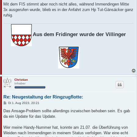
Mit dem FIS stimmt aber noch nicht alles, während Immendingen Mitte
3x ausgerufen wurde, blieb es in der Anfahrt zum Hp Tut-Gänsäcker ganz
ruhig.
Aus dem Fridinger wurde der Villinger
Christian
Inhaber
Re: Neugestaltung der Ringzugflotte:
B
Di 1. Aug 2023, 20:21
e
i
Das Ansage-Problem sollte allerdings inzwischen behoben sein. Es gab
t
da ein Update für das Update.
r
a
g
Wer meine Handy-Nummer hat, konnte am 21.07. die Überführung von
Weiden nach Immendingen in meinem Status verfolgen. War eine echt