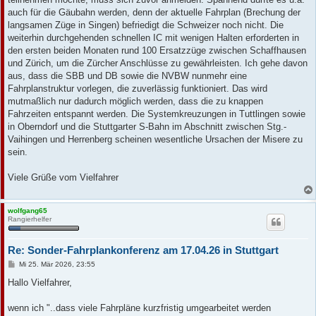
auch für die Gäubahn werden, denn der aktuelle Fahrplan (Brechung der
langsamen Züge in Singen) befriedigt die Schweizer noch nicht. Die
weiterhin durchgehenden schnellen IC mit wenigen Halten erforderten in
den ersten beiden Monaten rund 100 Ersatzzüge zwischen Schaffhausen
und Zürich, um die Zürcher Anschlüsse zu gewährleisten. Ich gehe davon
aus, dass die SBB und DB sowie die NVBW nunmehr eine
Fahrplanstruktur vorlegen, die zuverlässig funktioniert. Das wird
mutmaßlich nur dadurch möglich werden, dass die zu knappen
Fahrzeiten entspannt werden. Die Systemkreuzungen in Tuttlingen sowie
in Oberndorf und die Stuttgarter S-Bahn im Abschnitt zwischen Stg.-
Vaihingen und Herrenberg scheinen wesentliche Ursachen der Misere zu
sein.
Viele Grüße vom Vielfahrer
wolfgang65
Rangierhelfer
Re: Sonder-Fahrplankonferenz am 17.04.26 in Stuttgart
B
Mi 25. Mär 2026, 23:55
e
i
Hallo Vielfahrer,
t
r
a
wenn ich "..dass viele Fahrpläne kurzfristig umgearbeitet werden
g