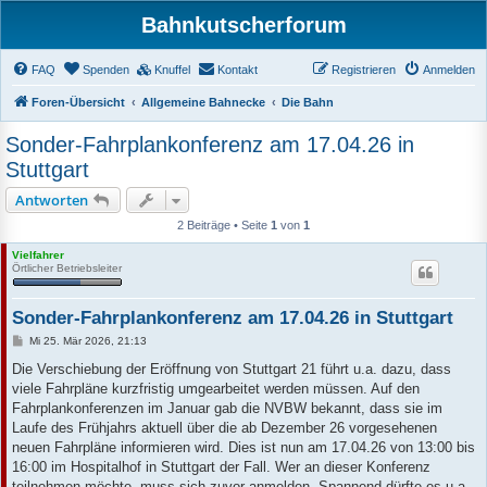
Bahnkutscherforum
FAQ
Spenden
Knuffel
Kontakt
Registrieren
Anmelden
Foren-Übersicht
Allgemeine Bahnecke
Die Bahn
Sonder-Fahrplankonferenz am 17.04.26 in
Stuttgart
Antworten
2 Beiträge • Seite
1
von
1
Vielfahrer
Örtlicher Betriebsleiter
Sonder-Fahrplankonferenz am 17.04.26 in Stuttgart
B
Mi 25. Mär 2026, 21:13
e
i
Die Verschiebung der Eröffnung von Stuttgart 21 führt u.a. dazu, dass
t
viele Fahrpläne kurzfristig umgearbeitet werden müssen. Auf den
r
a
Fahrplankonferenzen im Januar gab die NVBW bekannt, dass sie im
g
Laufe des Frühjahrs aktuell über die ab Dezember 26 vorgesehenen
neuen Fahrpläne informieren wird. Dies ist nun am 17.04.26 von 13:00 bis
16:00 im Hospitalhof in Stuttgart der Fall. Wer an dieser Konferenz
teilnehmen möchte, muss sich zuvor anmelden. Spannend dürfte es u.a.