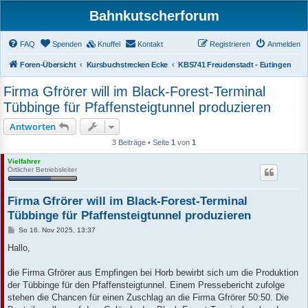
Bahnkutscherforum
FAQ
Spenden
Knuffel
Kontakt
Registrieren
Anmelden
Foren-Übersicht
Kursbuchstrecken Ecke
KBS741 Freudenstadt - Eutingen
Firma Gfrörer will im Black-Forest-Terminal
Tübbinge für Pfaffensteigtunnel produzieren
Antworten
3 Beiträge • Seite
1
von
1
Vielfahrer
Örtlicher Betriebsleiter
Firma Gfrörer will im Black-Forest-Terminal
Tübbinge für Pfaffensteigtunnel produzieren
B
So 16. Nov 2025, 13:37
e
i
Hallo,
t
r
a
die Firma Gfrörer aus Empfingen bei Horb bewirbt sich um die Produktion
g
der Tübbinge für den Pfaffensteigtunnel. Einem Pressebericht zufolge
stehen die Chancen für einen Zuschlag an die Firma Gfrörer 50:50. Die