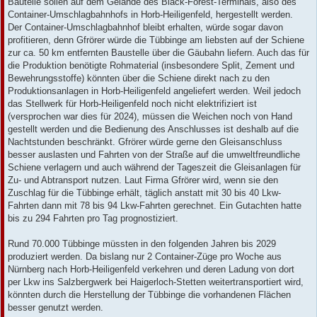
Bauteile sollen auf dem Gelände des Black-Forest-Terminals, also des
Container-Umschlagbahnhofs in Horb-Heiligenfeld, hergestellt werden.
Der Container-Umschlagbahnhof bleibt erhalten, würde sogar davon
profitieren, denn Gfrörer würde die Tübbinge am liebsten auf der Schiene
zur ca. 50 km entfernten Baustelle über die Gäubahn liefern. Auch das für
die Produktion benötigte Rohmaterial (insbesondere Split, Zement und
Bewehrungsstoffe) könnten über die Schiene direkt nach zu den
Produktionsanlagen in Horb-Heiligenfeld angeliefert werden. Weil jedoch
das Stellwerk für Horb-Heiligenfeld noch nicht elektrifiziert ist
(versprochen war dies für 2024), müssen die Weichen noch von Hand
gestellt werden und die Bedienung des Anschlusses ist deshalb auf die
Nachtstunden beschränkt. Gfrörer würde gerne den Gleisanschluss
besser auslasten und Fahrten von der Straße auf die umweltfreundliche
Schiene verlagern und auch während der Tageszeit die Gleisanlagen für
Zu- und Abtransport nutzen. Laut Firma Gfrörer wird, wenn sie den
Zuschlag für die Tübbinge erhält, täglich anstatt mit 30 bis 40 Lkw-
Fahrten dann mit 78 bis 94 Lkw-Fahrten gerechnet. Ein Gutachten hatte
bis zu 294 Fahrten pro Tag prognostiziert.
Rund 70.000 Tübbinge müssten in den folgenden Jahren bis 2029
produziert werden. Da bislang nur 2 Container-Züge pro Woche aus
Nürnberg nach Horb-Heiligenfeld verkehren und deren Ladung von dort
per Lkw ins Salzbergwerk bei Haigerloch-Stetten weitertransportiert wird,
könnten durch die Herstellung der Tübbinge die vorhandenen Flächen
besser genutzt werden.