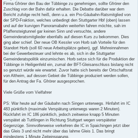
Firma Gfrörer den Bau der Tübbinge zu genehmigen, sollte Gfrörer den
Zuschlag von der Bahn dafür erhalten. Die Debatte darüber war dem
Bericht zufolge recht heiß, denn u.a. ein Pro-Gäubahn-Ratsmitglied von
der SPD-Fraktion, welches unbedingt den Stuttgarter Hbf (oben) lassen
und auf der kurvigen Panoramabahn weiterhin fahren möchte, sah im
Pfaffensteigtunnel gar keinen Sinn und versuchte, andere
Gemeinderatsmitglieder ebenfalls auf diesen Kurs zu bekommen. Dies
ging aber schief. Der neue OB Kessler von Horb sah Vorteile für den
Standort Horb (soll 60 neue Arbeitsplätze geben), ggf. Mehreinnahmen
bei der Gewerbesteuer und lehnte es ab, sich in die Stuttgarter
Gemeinderatspolitik einzumischen. Horb setze sich für die Produktion der
Tübbinge in Heiligenfeld ein, zumal der BFT-Gleisanschluss bislang nicht
so genutzt würde wie erwartet. Zuvor hatte sich bereits der Ortschaftsrat
von Altheim, auf dessen Gebiet die Tübbinge produziert werden sollen,
für den Antrag der Fa. Gfrörer ausgesprochen.
Viele Grüße vom Vielfahrer
PS: War heute auf der Gäubahn nach Singen unterwegs. Hinfahrt im IC
483 pünktlich (maximale Verspätung unterwegs waren 2 Minuten).
Rückfahrt im IC 186 pünktlich, jedoch zeitweise knapp 5 Minuten
verspätet ab Tuttlingen in Richtung Stuttgart wegen verspäteter
Gegenzüge. Sinnvollerweise verkehren die IC in Spaichingen jetzt über
das Gleis 3 und nicht mehr über das lahme Gleis 1. Das bringt
mindestens 1 Minute Zeiteinsparung.