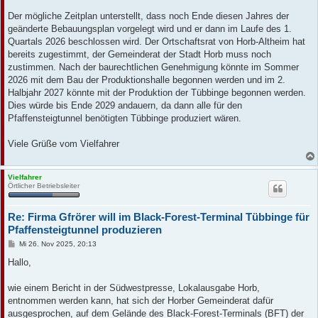
Der mögliche Zeitplan unterstellt, dass noch Ende diesen Jahres der
geänderte Bebauungsplan vorgelegt wird und er dann im Laufe des 1.
Quartals 2026 beschlossen wird. Der Ortschaftsrat von Horb-Altheim hat
bereits zugestimmt, der Gemeinderat der Stadt Horb muss noch
zustimmen. Nach der baurechtlichen Genehmigung könnte im Sommer
2026 mit dem Bau der Produktionshalle begonnen werden und im 2.
Halbjahr 2027 könnte mit der Produktion der Tübbinge begonnen werden.
Dies würde bis Ende 2029 andauern, da dann alle für den
Pfaffensteigtunnel benötigten Tübbinge produziert wären.
Viele Grüße vom Vielfahrer
Vielfahrer
Örtlicher Betriebsleiter
Re: Firma Gfrörer will im Black-Forest-Terminal Tübbinge für
Pfaffensteigtunnel produzieren
B
Mi 26. Nov 2025, 20:13
e
i
Hallo,
t
r
a
wie einem Bericht in der Südwestpresse, Lokalausgabe Horb,
g
entnommen werden kann, hat sich der Horber Gemeinderat dafür
ausgesprochen, auf dem Gelände des Black-Forest-Terminals (BFT) der