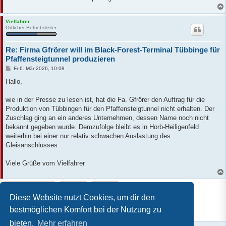
Vielfahrer
Örtlicher Betriebsleiter
Re: Firma Gfrörer will im Black-Forest-Terminal Tübbinge für
Pfaffensteigtunnel produzieren
B
Fr 6. Mär 2026, 10:08
e
i
Hallo,
t
r
a
wie in der Presse zu lesen ist, hat die Fa. Gfrörer den Auftrag für die
g
Produktion von Tübbingen für den Pfaffensteigtunnel nicht erhalten. Der
Zuschlag ging an ein anderes Unternehmen, dessen Name noch nicht
bekannt gegeben wurde. Demzufolge bleibt es in Horb-Heiligenfeld
weiterhin bei einer nur relativ schwachen Auslastung des
Gleisanschlusses.
Viele Grüße vom Vielfahrer
Antworten
Diese Website nutzt Cookies, um dir den
3 Beiträge • Seite
1
von
1
bestmöglichen Komfort bei der Nutzung zu
bieten.
Mehr erfahren