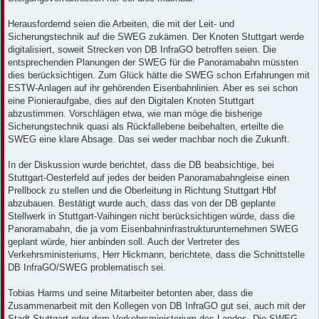
Herausfordernd seien die Arbeiten, die mit der Leit- und
Sicherungstechnik auf die SWEG zukämen. Der Knoten Stuttgart werde
digitalisiert, soweit Strecken von DB InfraGO betroffen seien. Die
entsprechenden Planungen der SWEG für die Panoramabahn müssten
dies berücksichtigen. Zum Glück hätte die SWEG schon Erfahrungen mit
ESTW-Anlagen auf ihr gehörenden Eisenbahnlinien. Aber es sei schon
eine Pionieraufgabe, dies auf den Digitalen Knoten Stuttgart
abzustimmen. Vorschlägen etwa, wie man möge die bisherige
Sicherungstechnik quasi als Rückfallebene beibehalten, erteilte die
SWEG eine klare Absage. Das sei weder machbar noch die Zukunft.
In der Diskussion wurde berichtet, dass die DB beabsichtige, bei
Stuttgart-Oesterfeld auf jedes der beiden Panoramabahngleise einen
Prellbock zu stellen und die Oberleitung in Richtung Stuttgart Hbf
abzubauen. Bestätigt wurde auch, dass das von der DB geplante
Stellwerk in Stuttgart-Vaihingen nicht berücksichtigen würde, dass die
Panoramabahn, die ja vom Eisenbahninfrastrukturunternehmen SWEG
geplant würde, hier anbinden soll. Auch der Vertreter des
Verkehrsministeriums, Herr Hickmann, berichtete, dass die Schnittstelle
DB InfraGO/SWEG problematisch sei.
Tobias Harms und seine Mitarbeiter betonten aber, dass die
Zusammenarbeit mit den Kollegen von DB InfraGO gut sei, auch mit der
Stadt Stuttgart oder dem Verkehrsministerium des Landes. Die SWEG