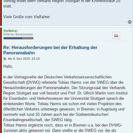
Vortrag findet beim Verband Region Stuttgart in der Kronenstraße 25
statt.
Viele Grüße vom Vielfahrer
Vielfahrer
Örtlicher Betriebsleiter
Re: Herausforderungen bei der Erhaltung der
Panoramabahn
B
Mo 8. Dez 2025, 23:19
e
i
Hallo,
t
r
a
in der Vortragsreihe der Deutschen Verkehrswissenschaftlichen
g
Gesellschaft (DVWG) referierte Tobias Harms von der SWEG über die
Herausforderungen der Panoramabahn. Der Sitzungssaal des Verbands
Region Stuttgart war voll besetzt und Prof. Dr. Ullrich Martin vom Institut
für Eisenbahn- und Verkehrswesen der Universität Stuttgart sprach die
einleitenden Worte. Tobias Harms sei schon mit vielen Projekten des
öffentlichen Verkehrs unterwegs gewesen, in Bremen, in Augsburg und
nunmehr seit rund 10 Jahren auch bei der Südwestdeutschen
Eisenbahngesellschaft, der SWEG tätig.
Tobias Harms ergänzte noch, dass er in Bremen u.a. bei den DVWG-
Junioren aktiv gewesen sei. Dann stellte er die SWEG vor, die als