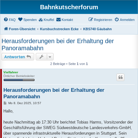
Bahnkutscherforum
FAQ
Spenden
Knuffel
Kontakt
Registrieren
Anmelden
Foren-Übersicht
Kursbuchstrecken Ecke
KBS740 Gäubahn
Herausforderungen bei der Erhaltung der
Panoramabahn
Antworten
2 Beiträge • Seite
1
von
1
Vielfahrer
Örtlicher Betriebsleiter
Herausforderungen bei der Erhaltung der
Panoramabahn
B
Mo 8. Dez 2025, 10:57
e
i
Hallo,
t
r
a
heute Nachmittag ab 17:30 Uhr berichtet Tobias Harms, Vorsitzender der
g
Geschäftsführung der SWEG Südwestdeutsche Landesverkehrs-GmbH,
über spannende infrastrukturelle Herausforderungen in Stuttgart. Sein