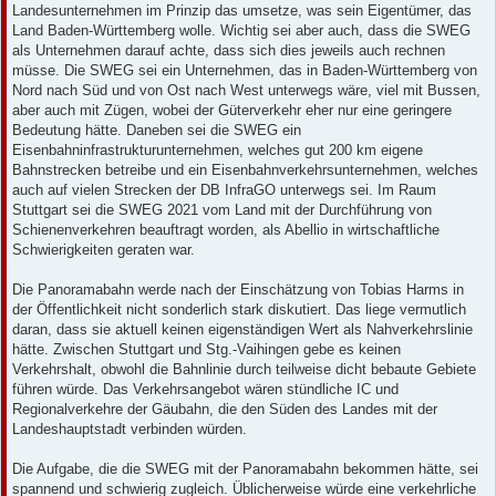
Landesunternehmen im Prinzip das umsetze, was sein Eigentümer, das
Land Baden-Württemberg wolle. Wichtig sei aber auch, dass die SWEG
als Unternehmen darauf achte, dass sich dies jeweils auch rechnen
müsse. Die SWEG sei ein Unternehmen, das in Baden-Württemberg von
Nord nach Süd und von Ost nach West unterwegs wäre, viel mit Bussen,
aber auch mit Zügen, wobei der Güterverkehr eher nur eine geringere
Bedeutung hätte. Daneben sei die SWEG ein
Eisenbahninfrastrukturunternehmen, welches gut 200 km eigene
Bahnstrecken betreibe und ein Eisenbahnverkehrsunternehmen, welches
auch auf vielen Strecken der DB InfraGO unterwegs sei. Im Raum
Stuttgart sei die SWEG 2021 vom Land mit der Durchführung von
Schienenverkehren beauftragt worden, als Abellio in wirtschaftliche
Schwierigkeiten geraten war.
Die Panoramabahn werde nach der Einschätzung von Tobias Harms in
der Öffentlichkeit nicht sonderlich stark diskutiert. Das liege vermutlich
daran, dass sie aktuell keinen eigenständigen Wert als Nahverkehrslinie
hätte. Zwischen Stuttgart und Stg.-Vaihingen gebe es keinen
Verkehrshalt, obwohl die Bahnlinie durch teilweise dicht bebaute Gebiete
führen würde. Das Verkehrsangebot wären stündliche IC und
Regionalverkehre der Gäubahn, die den Süden des Landes mit der
Landeshauptstadt verbinden würden.
Die Aufgabe, die die SWEG mit der Panoramabahn bekommen hätte, sei
spannend und schwierig zugleich. Üblicherweise würde eine verkehrliche