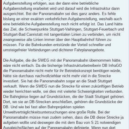
Aufgabenstellung erfolgen, aus der dann eine betriebliche
Aufgabenstellung erarbeitet wird und darauf wird die Infrastruktur dann
ausgerichtet. Bei der Panoramabahn sei dies ganz anders. Es fehle
bislang an einer exakten verkehrlichen Aufgabenstellung, weshalb auch
eine betriebliche Aufgabenstellung noch nicht erfolgt ist. Das Land hätte
das Ziel, die Schwerpunkte Stuttgart-Vaihingen, Stuttgart-Feuerbach und
Stuttgart-Bad Cannstatt mit tangentialen Linien zu verbinden, um nicht
zwangsweise alle Linien immer über den Hauptbahnhof führen zu
müssen. Für die Bahnkunden entstünde der Vorteil schneller und
umsteigefreier Verbindungen und dichterer Fahrplanangebote.
Die Aufgabe, die die SWEG mit der Panoramabahn übernommen hätte,
wäre nicht einfach. Da die bisherige Infrastrukturbetreiberin DB InfraGO
die Panoramabahn nicht mehr für ihr Betriebskonzept benötigen würde,
hätte sie durchaus nachvollziehbar nicht mehr viel in die Strecke
investiert. Sie hat die Panoramabahn sogar an die Stadt Stuttgart
verkauft. Wenn die SWEG nun die Strecke für einen zukünftigen Betrieb
wieder herrichten wolle, sei dies mit vielerlei Schwierigkeiten verbunden.
Die Bahngleise liegen auf Grundstücken, die der Stadt Stuttgart gehören.
Dort, wo sie an DB-Strecken anschließen, gehören die Grundstücke der
DB. Und wie bei fast allen Bahnprojekten spielen
Umweltverträglichkeitsuntersuchungen eine große Rolle. Bei der
Panoramabahn müsse man zudem sehen, dass die DB diese Strecke ja
aufgeben wollte und deswegen die mit dem Bau von S 21 notwendigen
Ausgleichsflächen auf der Panoramabahn definierte. Wenn nun dort