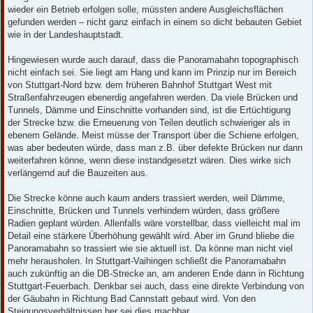
wieder ein Betrieb erfolgen solle, müssten andere Ausgleichsflächen
gefunden werden – nicht ganz einfach in einem so dicht bebauten Gebiet
wie in der Landeshauptstadt.
Hingewiesen wurde auch darauf, dass die Panoramabahn topographisch
nicht einfach sei. Sie liegt am Hang und kann im Prinzip nur im Bereich
von Stuttgart-Nord bzw. dem früheren Bahnhof Stuttgart West mit
Straßenfahrzeugen ebenerdig angefahren werden. Da viele Brücken und
Tunnels, Dämme und Einschnitte vorhanden sind, ist die Ertüchtigung
der Strecke bzw. die Erneuerung von Teilen deutlich schwieriger als in
ebenem Gelände. Meist müsse der Transport über die Schiene erfolgen,
was aber bedeuten würde, dass man z.B. über defekte Brücken nur dann
weiterfahren könne, wenn diese instandgesetzt wären. Dies wirke sich
verlängernd auf die Bauzeiten aus.
Die Strecke könne auch kaum anders trassiert werden, weil Dämme,
Einschnitte, Brücken und Tunnels verhindern würden, dass größere
Radien geplant würden. Allenfalls wäre vorstellbar, dass vielleicht mal im
Detail eine stärkere Überhöhung gewählt wird. Aber im Grund bliebe die
Panoramabahn so trassiert wie sie aktuell ist. Da könne man nicht viel
mehr herausholen. In Stuttgart-Vaihingen schließt die Panoramabahn
auch zukünftig an die DB-Strecke an, am anderen Ende dann in Richtung
Stuttgart-Feuerbach. Denkbar sei auch, dass eine direkte Verbindung von
der Gäubahn in Richtung Bad Cannstatt gebaut wird. Von den
Steigungsverhältnissen her sei dies machbar.