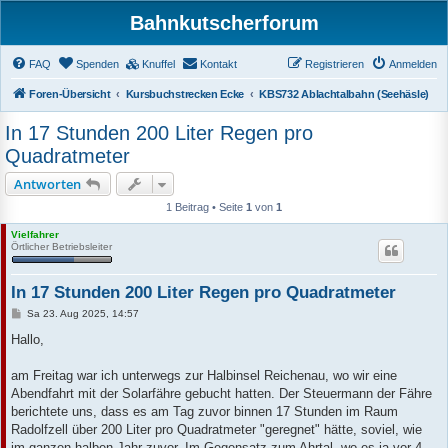
Bahnkutscherforum
FAQ
Spenden
Knuffel
Kontakt
Registrieren
Anmelden
Foren-Übersicht
Kursbuchstrecken Ecke
KBS732 Ablachtalbahn (Seehäsle)
In 17 Stunden 200 Liter Regen pro
Quadratmeter
Antworten
1 Beitrag • Seite
1
von
1
Vielfahrer
Örtlicher Betriebsleiter
In 17 Stunden 200 Liter Regen pro Quadratmeter
B
Sa 23. Aug 2025, 14:57
e
i
Hallo,
t
r
a
am Freitag war ich unterwegs zur Halbinsel Reichenau, wo wir eine
g
Abendfahrt mit der Solarfähre gebucht hatten. Der Steuermann der Fähre
berichtete uns, dass es am Tag zuvor binnen 17 Stunden im Raum
Radolfzell über 200 Liter pro Quadratmeter "geregnet" hätte, soviel, wie
im ganzen halben Jahr zuvor. Im Gegensatz zum Ahrtal, wo es ja vor 4