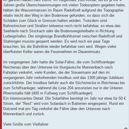
Jahren große Überschwemmungen mit vielen Todesopfern gegeben hatte,
hätten die Wassermassen im Raum Radolfzell aufgrund der Topographie
relativ leicht den Weg in den Bodensee gefunden, so dass sich die
Schäden zum Glück in Grenzen halten würden. Trotzdem sind
Bahnstrecken und Straßen teilweise noch nicht befahrbar, so etwa das
Seehäsle nach Stockach oder die Bodenseegürtelbahn in Richtung
Ludwigshafen. Der eingleisige Brandbühltunnel zwischen Radolfzell und
Stahringen musste gesperrt werden. Es wird noch ein paar Tage
brauchen, bis die Bahnlinie wieder befahrbar sein wird. Wegen vieler
überfluteter Keller waren die Feuerwehren im Dauereinsatz.
Im vergangenen Jahr hatte die Solar-Fähre, die vom Schiffsanleger
Reichenau über den Untersee ins thurgauische Mannenbach nach
Fahrplan verkehrt, viele Kunden, die der Steuermann auf den im
vergangenen Jahr verkehrenden Inselbus und das 1300 jährige Jubiläum
zurückführte. Der Inselbus befuhr auch die Stichstrecke in Reichenau bis
zum Schiffsanleger, während die Linie 204 ansonsten nur in der Unteren
Rheinstraße hält (400 m Fußweg zum Schiffsanleger).
Ein interessantes Detail: Die Solarfähre benötigt im Jahr nur etwa für 50 €
Strom, der "Rest" wird vom Solardach in Batterien eingespeist. Rund ein
Dutzend mal pro Tag verkehrt die Fähre über den Untersee nach
Mannenbach und zurück.
Viele Grüße vom Vielfahrer