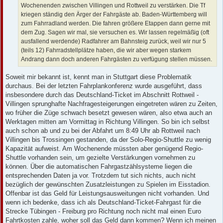
Wochenenden zwischen Villingen und Rottweil zu verstärken. Die Tf
kriegen ständig den Ärger der Fahrgäste ab. Baden-Württemberg will
zum Fahrradland werden. Die fahren größere Etappen dann gerne mit
dem Zug. Sagen wir mal, sie versuchen es. Wir lassen regelmäßig (oft
ausfallend werdende) Radfahrer am Bahnsteig zurück, weil wir nur 5
(teils 12) Fahrradstellplätze haben, die wir aber wegen starkem
Andrang dann doch anderen Fahrgästen zu verfügung stellen müssen.
Soweit mir bekannt ist, kennt man in Stuttgart diese Problematik
durchaus. Bei der letzten Fahrplankonferenz wurde ausgeführt, dass
insbesondere durch das Deutschland-Ticket im Abschnitt Rottweil -
Villingen sprunghafte Nachfragesteigerungen eingetreten wären zu Zeiten,
wo früher die Züge schwach besetzt gewesen wären, also etwa auch an
Werktagen mitten am Vormittag in Richtung Villingen. So bin ich selbst
auch schon ab und zu bei der Abfahrt um 8:49 Uhr ab Rottweil nach
Villingen bis Trossingen gestanden, da der Solo-Regio-Shuttle zu wenig
Kapazität aufweist. Am Wochenende müssten aber genügend Regio-
Shuttle vorhanden sein, um gezielte Verstärkungen vornehmen zu
können. Über die automatischen Fahrgastzählsysteme liegen die
entsprechenden Daten ja vor. Trotzdem tut sich nichts, auch nicht
bezüglich der gewünschten Zusatzleistungen zu Spielen im Eisstadion.
Offenbar ist das Geld für Leistungsausweitungen nicht vorhanden. Und
wenn ich bedenke, dass ich als Deutschland-Ticket-Fahrgast für die
Strecke Tübingen - Freiburg pro Richtung noch nicht mal einen Euro
Fahrtkosten zahle, woher soll das Geld dann kommen? Wenn ich meinen