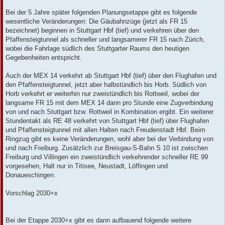
Bei der 5 Jahre später folgenden Planungsetappe gibt es folgende
wesentliche Veränderungen: Die Gäubahnzüge (jetzt als FR 15
bezeichnet) beginnen in Stuttgart Hbf (tief) und verkehren über den
Pfaffensteigtunnel als schneller und langsamerer FR 15 nach Zürich,
wobei die Fahrlage südlich des Stuttgarter Raums den heutigen
Gegebenheiten entspricht.
Auch der MEX 14 verkehrt ab Stuttgart Hbf (tief) über den Flughafen und
den Pfaffensteigtunnel, jetzt aber halbstündlich bis Horb. Südlich von
Horb verkehrt er weiterhin nur zweistündlich bis Rottweil, wobei der
langsame FR 15 mit dem MEX 14 dann pro Stunde eine Zugverbindung
von und nach Stuttgart bzw. Rottweil in Kombination ergibt. Ein weiterer
Stundentakt als RE 48 verkehrt von Stuttgart Hbf (tief) über Flughafen
und Pfaffensteigtunnel mit allen Halten nach Freudenstadt Hbf. Beim
Ringzug gibt es keine Veränderungen, wohl aber bei der Verbindung von
und nach Freiburg. Zusätzlich zur Breisgau-S-Bahn S 10 ist zwischen
Freiburg und Villingen ein zweistündlich verkehrender schneller RE 99
vorgesehen, Halt nur in Titisee, Neustadt, Löffingen und
Donaueschingen.
Vorschlag 2030+x
Bei der Etappe 2030+x gibt es dann aufbauend folgende weitere