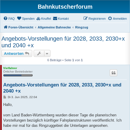
Bahnkutscherforum
FAQ
Spenden
Knuffel
Kontakt
Registrieren
Anmelden
Foren-Übersicht
Allgemeine Bahnecke
Ringzug
Angebots-Vorstellungen für 2028, 2033, 2030+x
und 2040 +x
Antworten
6 Beiträge • Seite
1
von
1
Vielfahrer
Örtlicher Betriebsleiter
Angebots-Vorstellungen für 2028, 2033, 2030+x und
2040 +x
B
Di 3. Jun 2025, 22:04
e
i
Hallo,
t
r
a
vom Land Baden-Württemberg wurden dieser Tage die planerischen
g
Vorstellungen bezüglich künftiger Fahrplanstrukturen veröffentlicht. Ich
habe mir mal für das Ringzuggebiet die Unterlagen angesehen.