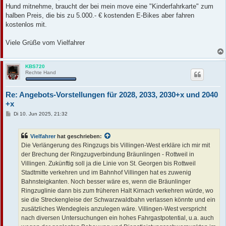
Hund mitnehme, braucht der bei mein move eine "Kinderfahrkarte" zum
halben Preis, die bis zu 5.000.- € kostenden E-Bikes aber fahren
kostenlos mit.
Viele Grüße vom Vielfahrer
KBS720
Rechte Hand
Re: Angebots-Vorstellungen für 2028, 2033, 2030+x und 2040
+x
B
Di 10. Jun 2025, 21:32
e
i
t
Vielfahrer
hat geschrieben:
r
a
Die Verlängerung des Ringzugs bis Villingen-West erkläre ich mir mit
g
der Brechung der Ringzugverbindung Bräunlingen - Rottweil in
Villingen. Zukünftig soll ja die Linie von St. Georgen bis Rottweil
Stadtmitte verkehren und im Bahnhof Villingen hat es zuwenig
Bahnsteigkanten. Noch besser wäre es, wenn die Bräunlinger
Ringzuglinie dann bis zum früheren Halt Kirnach verkehren würde, wo
sie die Streckengleise der Schwarzwaldbahn verlassen könnte und ein
zusätzliches Wendegleis anzulegen wäre. Villingen-West verspricht
nach diversen Untersuchungen ein hohes Fahrgastpotential, u.a. auch