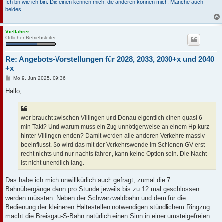
Ich bn wie ich bin. Die einen kennen mich, die anderen können mich. Manche auch
beides.
Vielfahrer
Örtlicher Betriebsleiter
Re: Angebots-Vorstellungen für 2028, 2033, 2030+x und 2040
+x
B
Mo 9. Jun 2025, 09:36
e
i
Hallo,
t
r
a
g
wer braucht zwischen Villingen und Donau eigentlich einen quasi 6
min Takt? Und warum muss ein Zug unnötigerweise an einem Hp kurz
hinter Villingen enden? Damit werden alle anderen Verkehre massiv
beeinflusst. So wird das mit der Verkehrswende im Schienen GV erst
recht nichts und nur nachts fahren, kann keine Option sein. Die Nacht
ist nicht unendlich lang.
Das habe ich mich unwillkürlich auch gefragt, zumal die 7
Bahnübergänge dann pro Stunde jeweils bis zu 12 mal geschlossen
werden müssten. Neben der Schwarzwaldbahn und dem für die
Bedienung der kleineren Haltestellen notwendigen stündlichem Ringzug
macht die Breisgau-S-Bahn natürlich einen Sinn in einer umsteigefreien