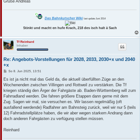
Grüße Andreas
Das Bahnkutscher Wiki
last update Juni 2014
Stinkt und macht en hufe Krach, 218 des isch halt ä Sach
Tf Reinhard
Inhaber
Re: Angebots-Vorstellungen für 2028, 2033, 2030+x und 2040
+x
B
So 8. Jun 2025, 13:51
e
i
Es ist ja nicht mal das Geld da, die aktuell überfüllten Züge an den
t
Wochenenden zwischen Villingen und Rottweil zu verstärken. Die Tf
r
a
kriegen ständig den Ärger der Fahrgäste ab. Baden-Württemberg will zum
g
Fahrradland werden. Die fahren größere Etappen dann gerne mit dem
Zug. Sagen wir mal, sie versuchen es. Wir lassen regelmäßig (oft
ausfallend werdende) Radfahrer am Bahnsteig zurück, weil wir nur 5 (teils
12) Fahrradstellplätze haben, die wir aber wegen starkem Andrang dann
doch anderen Fahrgästen zu verfügung stellen müssen.
Reinhard