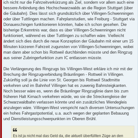
ich nicht nur die Fahrzeitverkürzung als Ziel, sondern vor allem auch eine
bessere Anbindung des Hochschwarzwalds an die Region Stuttgart (über
die Gäubahn). Dies lässt sich grundsätzlich über Villingen-Schwenningen
oder über Tuttlingen machen. Fahrplanstudien, wie Freiburg - Stuttgart via
Donaueschingen funktionieren könnten, habe ich schon gesehen. Die
bisherige Erkenntnis war, dass es über Villingen-Schwenningen nicht
funktioniert, während es über Tuttlingen zu schaffen wäre. Vielleicht
ändert sich dies durch die neue Konzeption der Gäubahn mit einer um 15
Minuten kürzeren Fahrzeit zugunsten von Villingen-Schwenningen, wobei
man dann aber schon bis Rottweil durchbinden müsste und den Ringzug
aus seiner Zubringerfunktion zum IC entlassen müsste.
Die Verlängerung des Ringzugs bis Villingen-West erkläre ich mir mit der
Brechung der Ringzugverbindung Bräunlingen - Rottweil in Villingen.
Zukünftig soll ja die Linie von St. Georgen bis Rottweil Stadtmitte
verkehren und im Bahnhof Villingen hat es zuwenig Bahnsteigkanten.
Noch besser wäre es, wenn die Bräunlinger Ringzuglinie dann bis zum
früheren Halt Kirnach verkehren würde, wo sie die Streckengleise der
Schwarzwaldbahn verlassen könnte und ein zusätzliches Wendegleis
anzulegen wäre. Villingen-West verspricht nach diversen Untersuchungen
ein hohes Fahrgastpotential, u.a. auch wegen der geplanten Bebauung
und Dienstleistungsschwerpunkten im Oberen Brühl.
Es ist ja nicht mal das Geld da, die aktuell überfüllten Züge an den