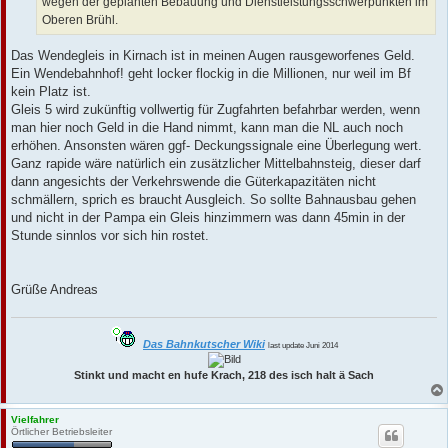
wegen der geplanten Bebauung und Dienstleistungsschwerpunkten im
Oberen Brühl.
Das Wendegleis in Kirnach ist in meinen Augen rausgeworfenes Geld.
Ein Wendebahnhof! geht locker flockig in die Millionen, nur weil im Bf
kein Platz ist.
Gleis 5 wird zukünftig vollwertig für Zugfahrten befahrbar werden, wenn
man hier noch Geld in die Hand nimmt, kann man die NL auch noch
erhöhen. Ansonsten wären ggf- Deckungssignale eine Überlegung wert.
Ganz rapide wäre natürlich ein zusätzlicher Mittelbahnsteig, dieser darf
dann angesichts der Verkehrswende die Güterkapazitäten nicht
schmällern, sprich es braucht Ausgleich. So sollte Bahnausbau gehen
und nicht in der Pampa ein Gleis hinzimmern was dann 45min in der
Stunde sinnlos vor sich hin rostet.
Grüße Andreas
Das Bahnkutscher Wiki
last update Juni 2014
Stinkt und macht en hufe Krach, 218 des isch halt ä Sach
Vielfahrer
Örtlicher Betriebsleiter