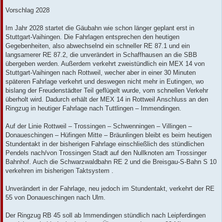
Vorschlag 2028
Im Jahr 2028 startet die Gäubahn wie schon länger geplant erst in
Stuttgart-Vaihingen. Die Fahrlagen entsprechen den heutigen
Gegebenheiten, also abwechselnd ein schneller RE 87.1 und ein
langsamerer RE 87.2, die unverändert in Schaffhausen an die SBB
übergeben werden. Außerdem verkehrt zweistündlich ein MEX 14 von
Stuttgart-Vaihingen nach Rottweil, wecher aber in einer 30 Minuten
späteren Fahrlage verkehrt und deswegen nicht mehr in Eutingen, wo
bislang der Freudenstädter Teil geflügelt wurde, vom schnellen Verkehr
überholt wird. Dadurch erhält der MEX 14 in Rottweil Anschluss an den
Ringzug in heutiger Fahrlage nach Tuttlingen – Immendingen.
Auf der Linie Rottweil – Trossingen – Schwenningen – Villingen –
Donaueschingen – Hüfingen Mitte – Bräunlingen bleibt es beim heutigen
Stundentakt in der bisherigen Fahrlage einschließlich des stündlichen
Pendels nach/von Trossingen Stadt auf den Nullknoten am Trossinger
Bahnhof. Auch die Schwarzwaldbahn RE 2 und die Breisgau-S-Bahn S 10
verkehren im bisherigen Taktsystem .
Unverändert in der Fahrlage, neu jedoch im Stundentakt, verkehrt der RE
55 von Donaueschingen nach Ulm.
Der Ringzug RB 45 soll ab Immendingen stündlich nach Leipferdingen