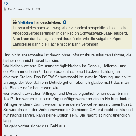
+x
B
Sa 7. Jun 2025, 15:29
e
i
t
Vielfahrer
hat geschrieben:
r
a
Ist zwar vieles noch weit weg, aber verspricht perspektivisch deutliche
g
Angebotsverbesserungen in der Region Schwarzwald-Baar-Heuberg.
Man kann durchaus gespannt darauf sein, wie die Aufgabenträger
Landkreise dann die Fläche mit der Bahn verbinden.
Und nicht ansatzweise ist davon ohne Infrastrukturausbauten fahrbar, die
bisher noch nicht absehbar sind.
Wo bleiben weitere Kreuzungsmöglichkeiten im Donau-, Höllental- und
der Alemannenbahn? Ebenso braucht es eine Blockverdichtung an
diversen Stellen. Das DSTW Schwarzwald ist zwar in Planung und sollte
anfangs der 30er Jahre in Betrieb gehen, aber ich glaube nicht das man
die Blöcke dafür bemessen wird.
wer braucht zwischen Villingen und Donau eigentlich einen quasi 6 min
Takt? Und warum muss ein Zug unnötigerweise an einem Hp kurz hinter
Villingen enden? Damit werden alle anderen Verkehre massiv beeinflusst.
So wird das mit der Verkehrswende im Schienen GV erst recht nichts und
nur nachts fahren, kann keine Option sein. Die Nacht ist nicht unendlich
lang.
Da geht vorher sicher das Geld aus.