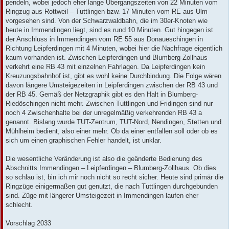
pendeln, wobei jedoch eher lange Übergangszeiten von 22 Minuten vom
Ringzug aus Rottweil – Tuttlingen bzw. 17 Minuten vom RE aus Ulm
vorgesehen sind. Von der Schwarzwaldbahn, die im 30er-Knoten wie
heute in Immendingen liegt, sind es rund 10 Minuten. Gut hingegen ist
der Anschluss in Immendingen vom RE 55 aus Donaueschingen in
Richtung Leipferdingen mit 4 Minuten, wobei hier die Nachfrage eigentlich
kaum vorhanden ist. Zwischen Leipferdingen und Blumberg-Zollhaus
verkehrt eine RB 43 mit einzelnen Fahrlagen. Da Leipferdingen kein
Kreuzungsbahnhof ist, gibt es wohl keine Durchbindung. Die Folge wären
davon längere Umsteigezeiten in Leipferdingen zwischen der RB 43 und
der RB 45. Gemäß der Netzgraphik gibt es den Halt in Blumberg-
Riedöschingen nicht mehr. Zwischen Tuttlingen und Fridingen sind nur
noch 4 Zwischenhalte bei der unregelmäßig verkehrenden RB 43 a
genannt. Bislang wurde TUT-Zentrum, TUT-Nord, Nendingen, Stetten und
Mühlheim bedient, also einer mehr. Ob da einer entfallen soll oder ob es
sich um einen graphischen Fehler handelt, ist unklar.
Die wesentliche Veränderung ist also die geänderte Bedienung des
Abschnitts Immendingen – Leipferdingen – Blumberg-Zollhaus. Ob dies
so schlau ist, bin ich mir noch nicht so recht sicher. Heute sind primär die
Ringzüge einigermaßen gut genutzt, die nach Tuttlingen durchgebunden
sind. Züge mit längerer Umsteigezeit in Immendingen laufen eher
schlecht.
Vorschlag 2033