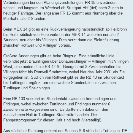
Veränderungen bei den Planungsvorstellungen: FR 15 unverändert
schnell und langsam im Wechsel ab Stuttgart Hbf (tief) nach Zürich in
heutiger Fahrlage. Der langsame FR 15 kommt aus Nürnberg über die
Murrbahn alle 2 Stunden.
Beim MEX 14 gibt es eine Rückverlängerung halbstündlich ab Heilbronn
bis Horb, südlich von Horb verkehrt der MEX 14 weiterhin nur alle 2
Stunden, neu aber bis Villingen. Dies setzt dann die Elektrifizierung
zwischen Rottweil und Villingen voraus.
Größere Änderungen gibt es beim Ringzug. Eine stündliche Linie
verbindet jetzt Bräunlingen über Donaueschingen – Villingen mit Villingen
West, eine andere Linie RB 42 St. Georgen mit 3 Zwischenhalten bis
Villingen fährt bis Rottweil Stadtmitte, wobei hier das Jahr 2031 als Ziel
vorgegeben ist. Südlich von Rottweil gibt es die RB 43 im Stundentakt
bis Tuttlingen, ergänzt um eine weitere Stundentaktlinie zwischen
Tuttlingen und Spaichingen.
Eine RB 103 verkehrt im Stundentakt zwischen Immendingen und
Fridingen, wobei zwischen Tuttlingen und Fridingen nunmehr 6
Zwischenhalte vorgesehen sind. Es dürfte sich dabei um den
zusätzlichen Halt in Tuttlingen Stadtmitte handeln. Die
Fahrgastprognosen für diesen Halt sind hoch (vierstellig!).
Aus südlicher Richtung erreicht der Seehas S 6 stündlich Tuttlingen. RE