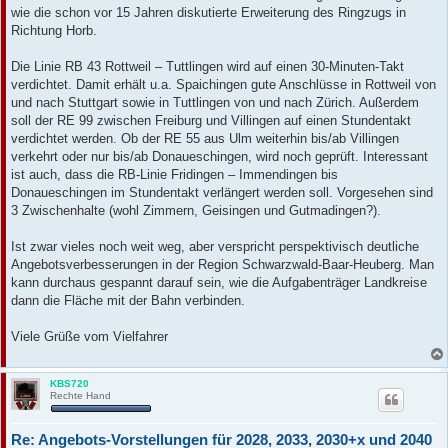
wie die schon vor 15 Jahren diskutierte Erweiterung des Ringzugs in
Richtung Horb.
Die Linie RB 43 Rottweil – Tuttlingen wird auf einen 30-Minuten-Takt
verdichtet. Damit erhält u.a. Spaichingen gute Anschlüsse in Rottweil von
und nach Stuttgart sowie in Tuttlingen von und nach Zürich. Außerdem
soll der RE 99 zwischen Freiburg und Villingen auf einen Stundentakt
verdichtet werden. Ob der RE 55 aus Ulm weiterhin bis/ab Villingen
verkehrt oder nur bis/ab Donaueschingen, wird noch geprüft. Interessant
ist auch, dass die RB-Linie Fridingen – Immendingen bis
Donaueschingen im Stundentakt verlängert werden soll. Vorgesehen sind
3 Zwischenhalte (wohl Zimmern, Geisingen und Gutmadingen?).
Ist zwar vieles noch weit weg, aber verspricht perspektivisch deutliche
Angebotsverbesserungen in der Region Schwarzwald-Baar-Heuberg. Man
kann durchaus gespannt darauf sein, wie die Aufgabenträger Landkreise
dann die Fläche mit der Bahn verbinden.
Viele Grüße vom Vielfahrer
KBS720
Rechte Hand
Re: Angebots-Vorstellungen für 2028, 2033, 2030+x und 2040