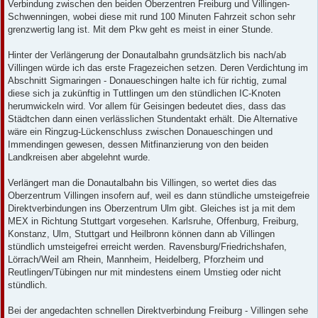
Verbindung zwischen den beiden Oberzentren Freiburg und Villingen-
Schwenningen, wobei diese mit rund 100 Minuten Fahrzeit schon sehr
grenzwertig lang ist. Mit dem Pkw geht es meist in einer Stunde.
Hinter der Verlängerung der Donautalbahn grundsätzlich bis nach/ab
Villingen würde ich das erste Fragezeichen setzen. Deren Verdichtung im
Abschnitt Sigmaringen - Donaueschingen halte ich für richtig, zumal
diese sich ja zukünftig in Tuttlingen um den stündlichen IC-Knoten
herumwickeln wird. Vor allem für Geisingen bedeutet dies, dass das
Städtchen dann einen verlässlichen Stundentakt erhält. Die Alternative
wäre ein Ringzug-Lückenschluss zwischen Donaueschingen und
Immendingen gewesen, dessen Mitfinanzierung von den beiden
Landkreisen aber abgelehnt wurde.
Verlängert man die Donautalbahn bis Villingen, so wertet dies das
Oberzentrum Villingen insofern auf, weil es dann stündliche umsteigefreie
Direktverbindungen ins Oberzentrum Ulm gibt. Gleiches ist ja mit dem
MEX in Richtung Stuttgart vorgesehen. Karlsruhe, Offenburg, Freiburg,
Konstanz, Ulm, Stuttgart und Heilbronn können dann ab Villingen
stündlich umsteigefrei erreicht werden. Ravensburg/Friedrichshafen,
Lörrach/Weil am Rhein, Mannheim, Heidelberg, Pforzheim und
Reutlingen/Tübingen nur mit mindestens einem Umstieg oder nicht
stündlich.
Bei der angedachten schnellen Direktverbindung Freiburg - Villingen sehe