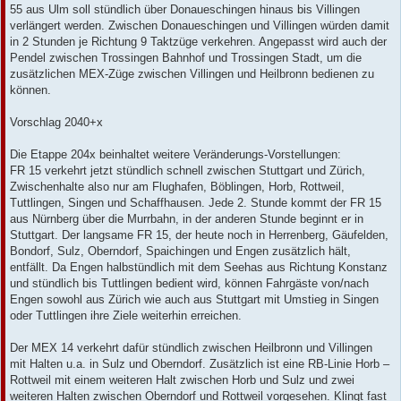
55 aus Ulm soll stündlich über Donaueschingen hinaus bis Villingen
verlängert werden. Zwischen Donaueschingen und Villingen würden damit
in 2 Stunden je Richtung 9 Taktzüge verkehren. Angepasst wird auch der
Pendel zwischen Trossingen Bahnhof und Trossingen Stadt, um die
zusätzlichen MEX-Züge zwischen Villingen und Heilbronn bedienen zu
können.
Vorschlag 2040+x
Die Etappe 204x beinhaltet weitere Veränderungs-Vorstellungen:
FR 15 verkehrt jetzt stündlich schnell zwischen Stuttgart und Zürich,
Zwischenhalte also nur am Flughafen, Böblingen, Horb, Rottweil,
Tuttlingen, Singen und Schaffhausen. Jede 2. Stunde kommt der FR 15
aus Nürnberg über die Murrbahn, in der anderen Stunde beginnt er in
Stuttgart. Der langsame FR 15, der heute noch in Herrenberg, Gäufelden,
Bondorf, Sulz, Oberndorf, Spaichingen und Engen zusätzlich hält,
entfällt. Da Engen halbstündlich mit dem Seehas aus Richtung Konstanz
und stündlich bis Tuttlingen bedient wird, können Fahrgäste von/nach
Engen sowohl aus Zürich wie auch aus Stuttgart mit Umstieg in Singen
oder Tuttlingen ihre Ziele weiterhin erreichen.
Der MEX 14 verkehrt dafür stündlich zwischen Heilbronn und Villingen
mit Halten u.a. in Sulz und Oberndorf. Zusätzlich ist eine RB-Linie Horb –
Rottweil mit einem weiteren Halt zwischen Horb und Sulz und zwei
weiteren Halten zwischen Oberndorf und Rottweil vorgesehen. Klingt fast