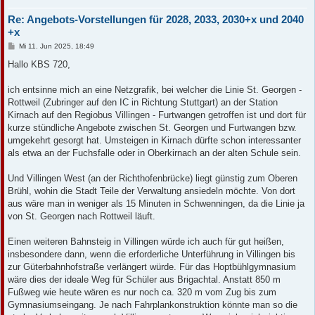
Re: Angebots-Vorstellungen für 2028, 2033, 2030+x und 2040
+x
B
Mi 11. Jun 2025, 18:49
e
i
Hallo KBS 720,
t
r
a
ich entsinne mich an eine Netzgrafik, bei welcher die Linie St. Georgen -
g
Rottweil (Zubringer auf den IC in Richtung Stuttgart) an der Station
Kirnach auf den Regiobus Villingen - Furtwangen getroffen ist und dort für
kurze stündliche Angebote zwischen St. Georgen und Furtwangen bzw.
umgekehrt gesorgt hat. Umsteigen in Kirnach dürfte schon interessanter
als etwa an der Fuchsfalle oder in Oberkirnach an der alten Schule sein.
Und Villingen West (an der Richthofenbrücke) liegt günstig zum Oberen
Brühl, wohin die Stadt Teile der Verwaltung ansiedeln möchte. Von dort
aus wäre man in weniger als 15 Minuten in Schwenningen, da die Linie ja
von St. Georgen nach Rottweil läuft.
Einen weiteren Bahnsteig in Villingen würde ich auch für gut heißen,
insbesondere dann, wenn die erforderliche Unterführung in Villingen bis
zur Güterbahnhofstraße verlängert würde. Für das Hoptbühlgymnasium
wäre dies der ideale Weg für Schüler aus Brigachtal. Anstatt 850 m
Fußweg wie heute wären es nur noch ca. 320 m vom Zug bis zum
Gymnasiumseingang. Je nach Fahrplankonstruktion könnte man so die