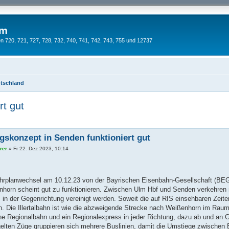
um
 720, 721, 727, 728, 732, 740, 741, 742, 743, 755 und 12737
utschland
rt gut
gskonzept in Senden funktioniert gut
rer
»
Fr 22. Dez 2023, 10:14
rplanwechsel am 10.12.23 von der Bayrischen Eisenbahn-Gesellschaft (BEG) 
horn scheint gut zu funktionieren. Zwischen Ulm Hbf und Senden verkehren 
 in der Gegenrichtung vereinigt werden. Soweit die auf RIS einsehbaren Zeite
en. Die Illertalbahn ist wie die abzweigende Strecke nach Weißenhorn im Rau
ine Regionalbahn und ein Regionalexpress in jeder Richtung, dazu ab und a
gelten Züge gruppieren sich mehrere Buslinien, damit die Umstiege zwischen 