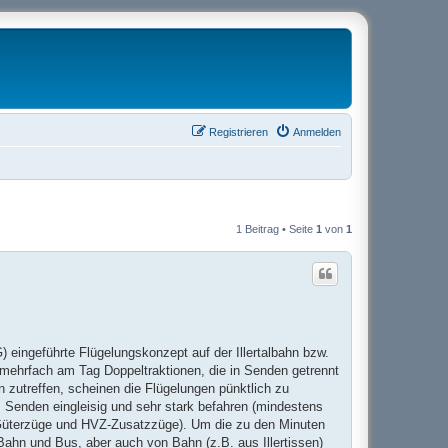
Registrieren
Anmelden
1 Beitrag • Seite
1
von
1
eingeführte Flügelungskonzept auf der Illertalbahn bzw.
mehrfach am Tag Doppeltraktionen, die in Senden getrennt
n zutreffen, scheinen die Flügelungen pünktlich zu
m Senden eingleisig und sehr stark befahren (mindestens
n Güterzüge und HVZ-Zusatzzüge). Um die zu den Minuten
Bahn und Bus, aber auch von Bahn (z.B. aus Illertissen)