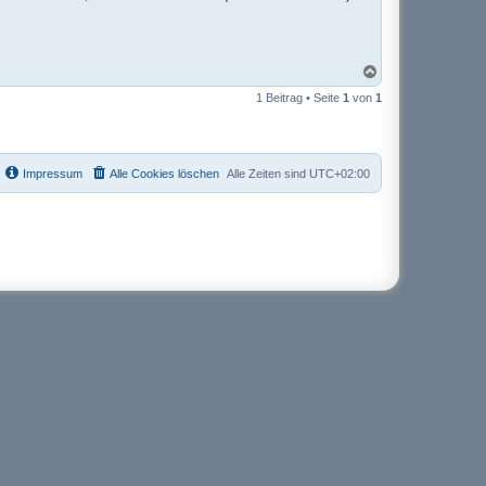
N
a
1 Beitrag • Seite
1
von
1
c
h
o
b
e
Impressum
Alle Cookies löschen
Alle Zeiten sind
UTC+02:00
n