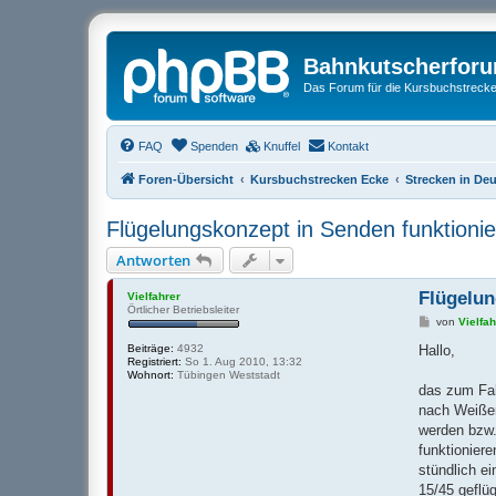
Bahnkutscherfor
Das Forum für die Kursbuchstrecken
FAQ
Spenden
Knuffel
Kontakt
Foren-Übersicht
Kursbuchstrecken Ecke
Strecken in De
Flügelungskonzept in Senden funktionie
Antworten
Flügelun
Vielfahrer
Örtlicher Betriebsleiter
B
von
Vielfah
e
i
Beiträge:
4932
Hallo,
t
Registriert:
So 1. Aug 2010, 13:32
r
Wohnort:
Tübingen Weststadt
a
das zum Fah
g
nach Weißen
werden bzw.
funktionier
stündlich e
15/45 geflü