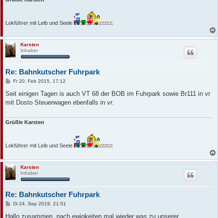
Lokführer mit Leib und Seele
Karsten
Inhaber
Re: Bahnkutscher Fuhrpark
B
Fr 20. Feb 2015, 17:12
e
i
Seit einigen Tagen is auch VT 68 der BOB im Fuhrpark sowie Br111 in vr
t
mit Dosto Steuerwagen ebenfalls in vr.
r
a
g
Grüßle Karsten
Lokführer mit Leib und Seele
Karsten
Inhaber
Re: Bahnkutscher Fuhrpark
B
Di 24. Sep 2019, 21:51
e
i
Hallo zusammen, nach ewigkeiten mal wieder was zu unserer