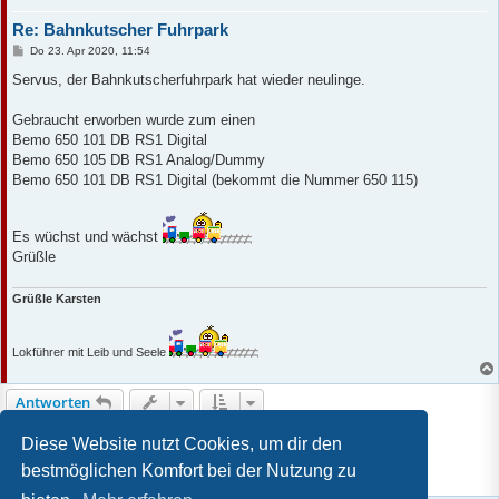
Re: Bahnkutscher Fuhrpark
B
Do 23. Apr 2020, 11:54
e
i
Servus, der Bahnkutscherfuhrpark hat wieder neulinge.
t
r
a
Gebraucht erworben wurde zum einen
g
Bemo 650 101 DB RS1 Digital
Bemo 650 105 DB RS1 Analog/Dummy
Bemo 650 101 DB RS1 Digital (bekommt die Nummer 650 115)
Es wüchst und wächst
Grüßle
Grüßle Karsten
Lokführer mit Leib und Seele
Antworten
1
2
Vorherige
16 Beiträge
Diese Website nutzt Cookies, um dir den
bestmöglichen Komfort bei der Nutzung zu