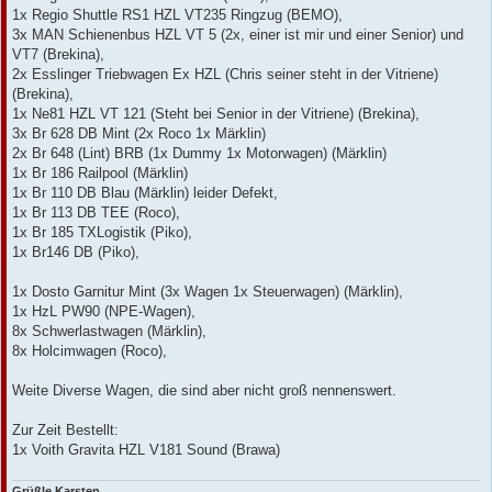
1x Regio Shuttle RS1 HZL VT235 Ringzug (BEMO),
3x MAN Schienenbus HZL VT 5 (2x, einer ist mir und einer Senior) und
VT7 (Brekina),
2x Esslinger Triebwagen Ex HZL (Chris seiner steht in der Vitriene)
(Brekina),
1x Ne81 HZL VT 121 (Steht bei Senior in der Vitriene) (Brekina),
3x Br 628 DB Mint (2x Roco 1x Märklin)
2x Br 648 (Lint) BRB (1x Dummy 1x Motorwagen) (Märklin)
1x Br 186 Railpool (Märklin)
1x Br 110 DB Blau (Märklin) leider Defekt,
1x Br 113 DB TEE (Roco),
1x Br 185 TXLogistik (Piko),
1x Br146 DB (Piko),
1x Dosto Garnitur Mint (3x Wagen 1x Steuerwagen) (Märklin),
1x HzL PW90 (NPE-Wagen),
8x Schwerlastwagen (Märklin),
8x Holcimwagen (Roco),
Weite Diverse Wagen, die sind aber nicht groß nennenswert.
Zur Zeit Bestellt:
1x Voith Gravita HZL V181 Sound (Brawa)
Grüßle Karsten