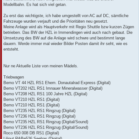
t
Modellbahn. Es hat sich viel getan.
r
a
g
Zu erst das wichtigste, ich habe umgestellt von AC auf DC, sämtliche
Fahrzeuge wurden verjauft und die Prioritäten neu gesetzt.
Meine Anlage wird als Hauptverkehr mit Regio Shuttle bzw kurzen Zügen
betrieben. Das BW der HZL in Immendingen wird auch nach gebaut. Die
Umsetzung des BW auf die Anlage wird schwre und bestimmt lange
dauern. Werde immer mal wieder Bilder Posten damit ihr seht, wie es
entsteht.
Nur ne Aktuelle Liste von meinen Mädels.
Triebwagen
Bemo VT 44 HZL RS1 Ehem. Donautalrad Express (Digital)
Bemo VT202 HZL RS1 Imnauer Mineralwasser (Digital)
Bemo VT208 HZL RS1 100 Jahre HZL (Digital)
Bemo VT210 HZL RS1 (Digital)
Bemo VT210 HZL RS1 (Digital)
Bemo VT235 HZL RS1 Ringzug (Digital)
Bemo VT236 HZL RS1 Ringzug (Digital)
Bemo VT235 HZL RS1 Ringzug (Digital/Sound)
Bemo VT236 HZL RS1 Ringzug (Digital/Sound)
Roco 650 008 DB RS1 (Digital)
Liliput RABe526 Seehas (Digital)