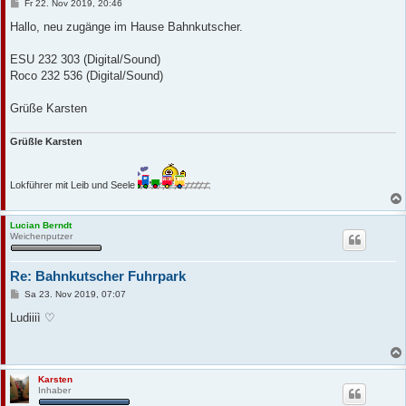
B
Fr 22. Nov 2019, 20:46
e
i
Hallo, neu zugänge im Hause Bahnkutscher.
t
r
a
ESU 232 303 (Digital/Sound)
g
Roco 232 536 (Digital/Sound)
Grüße Karsten
Grüßle Karsten
Lokführer mit Leib und Seele
Lucian Berndt
Weichenputzer
Re: Bahnkutscher Fuhrpark
B
Sa 23. Nov 2019, 07:07
e
i
Ludiiiì ♡
t
r
a
g
Karsten
Inhaber