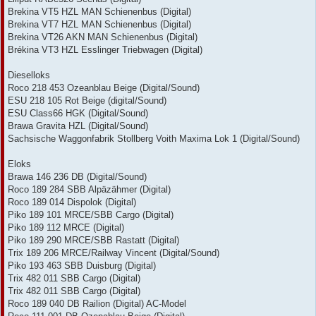
Brekina VT5 HZL MAN Schienenbus (Digital)
Brekina VT7 HZL MAN Schienenbus (Digital)
Brekina VT26 AKN MAN Schienenbus (Digital)
Brékina VT3 HZL Esslinger Triebwagen (Digital)
Dieselloks
Roco 218 453 Ozeanblau Beige (Digital/Sound)
ESU 218 105 Rot Beige (digital/Sound)
ESU Class66 HGK (Digital/Sound)
Brawa Gravita HZL (Digital/Sound)
Sachsische Waggonfabrik Stollberg Voith Maxima Lok 1 (Digital/Sound)
Eloks
Brawa 146 236 DB (Digital/Sound)
Roco 189 284 SBB Alpäzähmer (Digital)
Roco 189 014 Dispolok (Digital)
Piko 189 101 MRCE/SBB Cargo (Digital)
Piko 189 112 MRCE (Digital)
Piko 189 290 MRCE/SBB Rastatt (Digital)
Trix 189 206 MRCE/Railway Vincent (Digital/Sound)
Piko 193 463 SBB Duisburg (Digital)
Trix 482 011 SBB Cargo (Digital)
Trix 482 011 SBB Cargo (Digital)
Roco 189 040 DB Railion (Digital) AC-Model