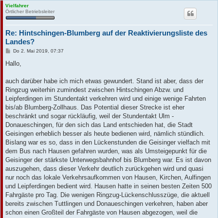
Vielfahrer
Örtlicher Betriebsleiter
Re: Hintschingen-Blumberg auf der Reaktivierungsliste des
Landes?
B
Do 2. Mai 2019, 07:37
e
i
Hallo,
t
r
a
auch darüber habe ich mich etwas gewundert. Stand ist aber, dass der
g
Ringzug weiterhin zumindest zwischen Hintschingen Abzw. und
Leipferdingen im Stundentakt verkehren wird und einige wenige Fahrten
bis/ab Blumberg-Zollhaus. Das Potential dieser Strecke ist eher
beschränkt und sogar rückläufig, weil der Stundentakt Ulm -
Donaueschingen, für den sich das Land entschieden hat, die Stadt
Geisingen erheblich besser als heute bedienen wird, nämlich stündlich.
Bislang war es so, dass in den Lückenstunden die Geisinger vielfach mit
dem Bus nach Hausen gefahren wurden, was als Umsteigepunkt für die
Geisinger der stärkste Unterwegsbahnhof bis Blumberg war. Es ist davon
auszugehen, dass dieser Verkehr deutlich zurückgehen wird und quasi
nur noch das lokale Verkehrsaufkommen von Hausen, Kirchen, Aulfingen
und Leipferdingen bedient wird. Hausen hatte in seinen besten Zeiten 500
Fahrgäste pro Tag. Die wenigen Ringzug-Lückenschlusszüge, die aktuell
bereits zwischen Tuttlingen und Donaueschingen verkehren, haben aber
schon einen Großteil der Fahrgäste von Hausen abgezogen, weil die