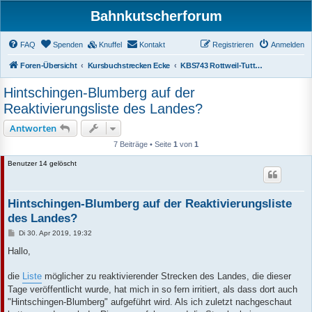
Bahnkutscherforum
FAQ
Spenden
Knuffel
Kontakt
Registrieren
Anmelden
Foren-Übersicht
Kursbuchstrecken Ecke
KBS743 Rottweil-Tuttlingen-Immendingen-Blumberg
Hintschingen-Blumberg auf der
Reaktivierungsliste des Landes?
Antworten
7 Beiträge • Seite
1
von
1
Benutzer 14 gelöscht
Hintschingen-Blumberg auf der Reaktivierungsliste
des Landes?
B
Di 30. Apr 2019, 19:32
e
i
Hallo,
t
r
a
die
Liste
möglicher zu reaktivierender Strecken des Landes, die dieser
g
Tage veröffentlicht wurde, hat mich in so fern irritiert, als dass dort auch
"Hintschingen-Blumberg" aufgeführt wird. Als ich zuletzt nachgeschaut