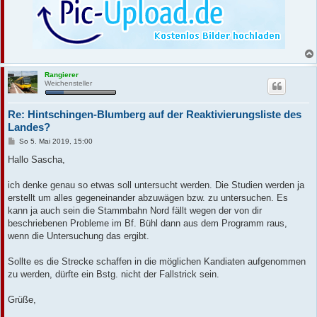
Rangierer
Weichensteller
Re: Hintschingen-Blumberg auf der Reaktivierungsliste des
Landes?
B
So 5. Mai 2019, 15:00
e
i
Hallo Sascha,
t
r
a
ich denke genau so etwas soll untersucht werden. Die Studien werden ja
g
erstellt um alles gegeneinander abzuwägen bzw. zu untersuchen. Es
kann ja auch sein die Stammbahn Nord fällt wegen der von dir
beschriebenen Probleme im Bf. Bühl dann aus dem Programm raus,
wenn die Untersuchung das ergibt.
Sollte es die Strecke schaffen in die möglichen Kandiaten aufgenommen
zu werden, dürfte ein Bstg. nicht der Fallstrick sein.
Grüße,