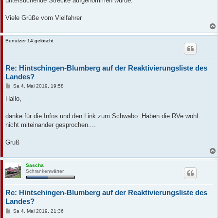
untersuchende Strecke aufgenommen wurde.
Viele Grüße vom Vielfahrer
Benutzer 14 gelöscht
Re: Hintschingen-Blumberg auf der Reaktivierungsliste des
Landes?
B
Sa 4. Mai 2019, 19:58
e
i
Hallo,
t
r
a
danke für die Infos und den Link zum Schwabo. Haben die RVe wohl
g
nicht miteinander gesprochen....
Gruß
Sascha
Schrankenwärter
Re: Hintschingen-Blumberg auf der Reaktivierungsliste des
Landes?
B
Sa 4. Mai 2019, 21:36
e