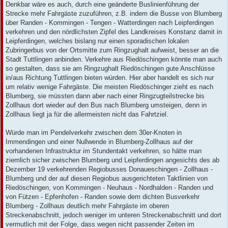
Denkbar wäre es auch, durch eine geänderte Buslinienführung der
Strecke mehr Fahrgäste zuzuführen, z.B. indem die Busse von Blumberg
über Randen - Kommingen - Tengen - Watterdingen nach Leipferdingen
verkehren und den nördlichsten Zipfel des Landkreises Konstanz damit in
Leipferdingen, welches bislang nur einen sporadischen lokalen
Zubringerbus von der Ortsmitte zum Ringzughalt aufweist, besser an die
Stadt Tuttlingen anbinden. Verkehre aus Riedöschingen könnte man auch
so gestalten, dass sie am Ringzughalt Riedöschingen gute Anschlüsse
in/aus Richtung Tuttlingen bieten würden. Hier aber handelt es sich nur
um relativ wenige Fahrgäste. Die meisten Riedöschinger zieht es nach
Blumberg, sie müssten dann aber nach einer Ringzugteilstrecke bis
Zollhaus dort wieder auf den Bus nach Blumberg umsteigen, denn in
Zollhaus liegt ja für die allermeisten nicht das Fahrtziel.
Würde man im Pendelverkehr zwischen dem 30er-Knoten in
Immendingen und einer Nullwende in Blumberg-Zollhaus auf der
vorhandenen Infrastruktur im Stundentakt verkehren, so hätte man
ziemlich sicher zwischen Blumberg und Leipferdingen angesichts des ab
Dezember 19 verkehrenden Regiobusses Donaueschingen - Zollhaus -
Blumberg und der auf diesen Regiobus ausgerichteten Taktlinien von
Riedöschingen, von Kommingen - Neuhaus - Nordhalden - Randen und
von Fützen - Epfenhofen - Randen sowie dem dichten Busverkehr
Blumberg - Zollhaus deutlich mehr Fahrgäste im oberen
Streckenabschnitt, jedoch weniger im unteren Streckenabschnitt und dort
vermutlich mit der Folge, dass wegen nicht passender Zeiten im