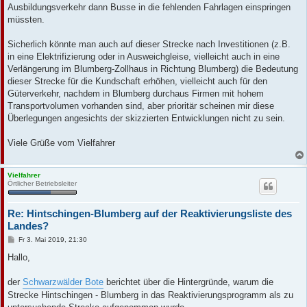
Ausbildungsverkehr dann Busse in die fehlenden Fahrlagen einspringen
müssten.
Sicherlich könnte man auch auf dieser Strecke nach Investitionen (z.B.
in eine Elektrifizierung oder in Ausweichgleise, vielleicht auch in eine
Verlängerung im Blumberg-Zollhaus in Richtung Blumberg) die Bedeutung
dieser Strecke für die Kundschaft erhöhen, vielleicht auch für den
Güterverkehr, nachdem in Blumberg durchaus Firmen mit hohem
Transportvolumen vorhanden sind, aber prioritär scheinen mir diese
Überlegungen angesichts der skizzierten Entwicklungen nicht zu sein.
Viele Grüße vom Vielfahrer
Vielfahrer
Örtlicher Betriebsleiter
Re: Hintschingen-Blumberg auf der Reaktivierungsliste des
Landes?
B
Fr 3. Mai 2019, 21:30
e
i
Hallo,
t
r
a
der
Schwarzwälder Bote
berichtet über die Hintergründe, warum die
g
Strecke Hintschingen - Blumberg in das Reaktivierungsprogramm als zu