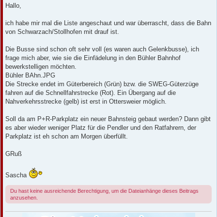
i
Hallo,
t
r
a
ich habe mir mal die Liste angeschaut und war überrascht, dass die Bahn
g
von Schwarzach/Stollhofen mit drauf ist.
Die Busse sind schon oft sehr voll (es waren auch Gelenkbusse), ich
frage mich aber, wie sie die Einfädelung in den Bühler Bahnhof
bewerkstelligen möchten.
Bühler BAhn.JPG
Die Strecke endet im Güterbereich (Grün) bzw. die SWEG-Güterzüge
fahren auf die Schnellfahrstrecke (Rot). Ein Übergang auf die
Nahverkehrsstrecke (gelb) ist erst in Ottersweier möglich.
Soll da am P+R-Parkplatz ein neuer Bahnsteig gebaut werden? Dann gibt
es aber wieder weniger Platz für die Pendler und den Ratfahrern, der
Parkplatz ist eh schon am Morgen überfüllt.
GRuß
Sascha
Du hast keine ausreichende Berechtigung, um die Dateianhänge dieses Beitrags
anzusehen.