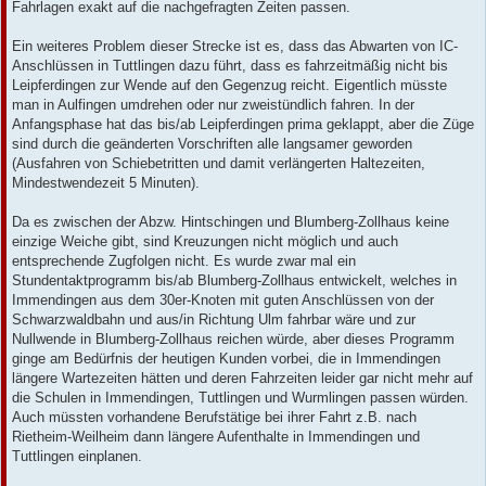
Fahrlagen exakt auf die nachgefragten Zeiten passen.
Ein weiteres Problem dieser Strecke ist es, dass das Abwarten von IC-
Anschlüssen in Tuttlingen dazu führt, dass es fahrzeitmäßig nicht bis
Leipferdingen zur Wende auf den Gegenzug reicht. Eigentlich müsste
man in Aulfingen umdrehen oder nur zweistündlich fahren. In der
Anfangsphase hat das bis/ab Leipferdingen prima geklappt, aber die Züge
sind durch die geänderten Vorschriften alle langsamer geworden
(Ausfahren von Schiebetritten und damit verlängerten Haltezeiten,
Mindestwendezeit 5 Minuten).
Da es zwischen der Abzw. Hintschingen und Blumberg-Zollhaus keine
einzige Weiche gibt, sind Kreuzungen nicht möglich und auch
entsprechende Zugfolgen nicht. Es wurde zwar mal ein
Stundentaktprogramm bis/ab Blumberg-Zollhaus entwickelt, welches in
Immendingen aus dem 30er-Knoten mit guten Anschlüssen von der
Schwarzwaldbahn und aus/in Richtung Ulm fahrbar wäre und zur
Nullwende in Blumberg-Zollhaus reichen würde, aber dieses Programm
ginge am Bedürfnis der heutigen Kunden vorbei, die in Immendingen
längere Wartezeiten hätten und deren Fahrzeiten leider gar nicht mehr auf
die Schulen in Immendingen, Tuttlingen und Wurmlingen passen würden.
Auch müssten vorhandene Berufstätige bei ihrer Fahrt z.B. nach
Rietheim-Weilheim dann längere Aufenthalte in Immendingen und
Tuttlingen einplanen.