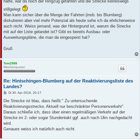
hatte, war da noch der Ringzug gefahren und die Strecke keineswegs
stillgelegt
Man kann sicher über die Menge der Fahrten (insb. bis Blumberg)
diskutieren aber viel mehr Potenzial als heute sehe ich da ehrlicherweise
auch nicht. Weiss jemand, was der Hintergrund ist, warum die Strecke
mit auf der Liste gelandet ist? Gibt es bereits Ausbau- oder
Ausweitungspläne, die man da eingespeist hat?
Gruß
Tom2988
Weichenputzer
Re: Hintschingen-Blumberg auf der Reaktivierungsliste des
Landes?
B
Di 30. Apr 2019, 20:17
e
i
Die Strecke ist blau, dass heißt:" Zu untersuchende
t
Reaktivierungsstrecke, Aktuell nur beschränkter Personenverkehr".
r
a
Daraus schließe ich, dass über einen regelmäßigen Verkehr auf der
g
Strecke im 2- oder sogar Stundentakt ggf. auch nach Ulm nachgedacht
wird.
Genaues weiss ich natürlich auch nicht.