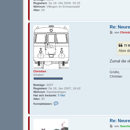
Registriert:
Sa 18. Okt 2008, 20:25
Wohnort:
Villingen im Schwarzwald
Alter:
29
Re: Neure
B
von
Christ
e
i
t
Tf 
r
a
Aber di
g
Zumal die o
Christian
Grüße,
Inhaber
Christian
Beiträge:
3037
Registriert:
Do 18. Jan 2007, 16:42
Wohnort:
Gammertingen
Hat sich bedankt:
5 Mal
Alter:
35
K
Kontaktdaten:
o
n
t
a
k
Re: Neure
t
B
von
Sasch
d
e
a