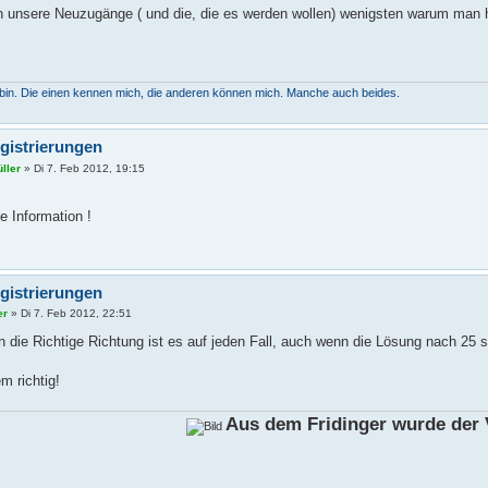
n unsere Neuzugänge ( und die, die es werden wollen) wenigsten warum man h
h bin. Die einen kennen mich, die anderen können mich. Manche auch beides.
gistrierungen
ller
»
Di 7. Feb 2012, 19:15
e Information !
gistrierungen
er
»
Di 7. Feb 2012, 22:51
in die Richtige Richtung ist es auf jeden Fall, auch wenn die Lösung nach 25 
m richtig!
Aus dem Fridinger wurde der V