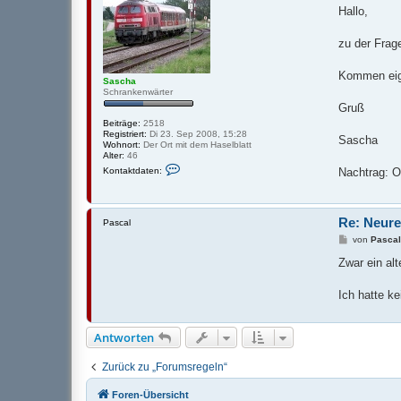
i
Hallo,
t
t
e
r
n
a
zu der Frage
v
g
o
n
Kommen eige
C
Sascha
h
Schrankenwärter
r
Gruß
i
s
Beiträge:
2518
t
Registriert:
Di 23. Sep 2008, 15:28
Sascha
i
Wohnort:
Der Ort mit dem Haselblatt
a
Alter:
46
n
K
Kontaktdaten:
Nachtrag: OK
o
n
t
a
k
Re: Neure
Pascal
t
B
von
Pasca
d
e
a
i
Zwar ein alt
t
t
e
r
n
a
Ich hatte ke
v
g
o
n
S
Antworten
a
s
c
Zurück zu „Forumsregeln“
h
a
Foren-Übersicht