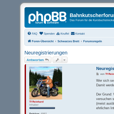
Bahnkutscherfor
Das Forum für die Kursbuchstrecken
FAQ
Spenden
Knuffel
Kontakt
Foren-Übersicht
Schwarzes Brett
Forumsregeln
Neuregistrierungen
Antworten
Neuregis
B
von
Tf Rei
e
i
Wer sich se
t
Damit werde
r
a
g
Der Grund: 
versuchen s
Tf Reinhard
(meist ausl
Inhaber
ehrlichen I
Beiträge:
4992