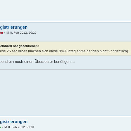
gistrierungen
ian
»
Mi 8. Feb 2012, 20:20
Reinhard hat geschrieben:
ese 25 sec Arbeit machen sich diese "im Auftrag anmeldenden nicht" (hoffentlich).
bendrein noch einen Übersetzer benötigen ...
gistrierungen
a
»
Mi 8. Feb 2012, 21:31