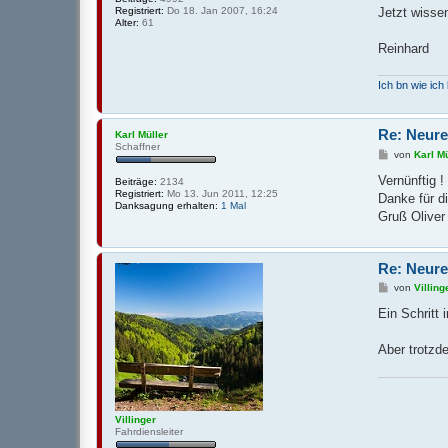
Registriert:
Do 18. Jan 2007, 16:24
Jetzt wisse
Alter:
61
Reinhard
Ich bn wie ic
Re: Neure
Karl Müller
Schaffner
B
von
Karl Mü
e
i
Vernünftig !
Beiträge:
2134
t
Registriert:
Mo 13. Jun 2011, 12:25
Danke für di
r
Danksagung erhalten:
1 Mal
a
Gruß Oliver
g
Re: Neure
B
von
Villing
e
i
Ein Schritt 
t
r
a
Aber trotzde
g
Villinger
Fahrdiensleiter