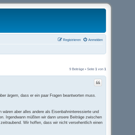
Registrieren
Anmelden
9 Beiträge • Seite
1
von
1
rüber ärgern, dass er ein paar Fragen beantworten muss.
n wären aber alles andere als Eisenbahninteressierte und
en. Irgendwann müßten wir dann unsere Beiträge zwischen
itraubend. Wir hoffen, dass wir nicht versehentlich einen