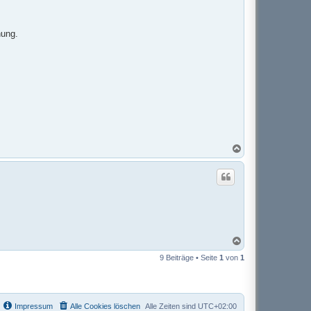
b
e
n
nung.
N
a
c
h
o
b
e
n
N
a
9 Beiträge • Seite
1
von
1
c
h
o
b
e
Impressum
Alle Cookies löschen
Alle Zeiten sind
UTC+02:00
n