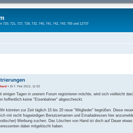
um
 720, 721, 727, 728, 732, 740, 741, 742, 743, 755 und 12737
trierungen
nhard
»
Di 7. Feb 2012, 11:52
it einigen Tagen in unerem Forum registrieren möchte, wird sich vielleicht da
n hoffentlich keine "Eisenbahner" abgeschreckt.
Wir könnten zur Zeit täglich 15 bis 20 neue "Mitglieder" begrüßen. Diese neue
ich mit recht fragwürdigen Benutzernamen und Emailadressen hier anzumeld
ändischer) Werbung suchen. Das Löschen von Hand ist doch auf Dauer etwas ze
nteressenten dabei mitgelöscht haben.