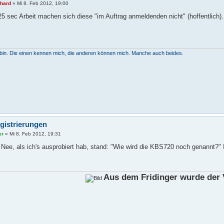
nhard
»
Mi 8. Feb 2012, 19:00
25 sec Arbeit machen sich diese "im Auftrag anmeldenden nicht" (hoffentlich).
h bin. Die einen kennen mich, die anderen können mich. Manche auch beides.
gistrierungen
er
»
Mi 8. Feb 2012, 19:31
 Nee, als ich's ausprobiert hab, stand: "Wie wird die KBS720 noch genannt?
Aus dem Fridinger wurde der V