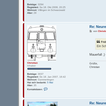
Beiträge:
3294
Registriert:
Sa 18. Okt 2008, 20:25
Wohnort:
Villingen im Schwarzwald
Alter:
29
Re: Neure
B
von
Christ
e
i
t
Fri
r
a
Ein Sch
g
Mauerfall ;)
Christian
Grüße,
Inhaber
Christian
Beiträge:
3037
Registriert:
Do 18. Jan 2007, 16:42
Wohnort:
Gammertingen
Hat sich bedankt:
5 Mal
Alter:
35
K
Kontaktdaten:
o
n
t
a
k
Re: Neure
t