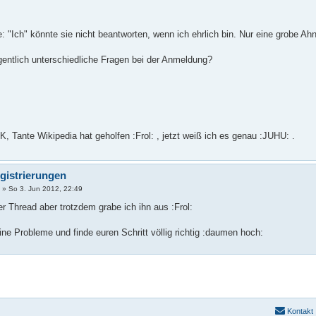
: "Ich" könnte sie nicht beantworten, wenn ich ehrlich bin. Nur eine grobe Ah
ntlich unterschiedliche Fragen bei der Anmeldung?
, Tante Wikipedia hat geholfen :Frol: , jetzt weiß ich es genau :JUHU: .
gistrierungen
l
»
So 3. Jun 2012, 22:49
er Thread aber trotzdem grabe ich ihn aus :Frol:
ine Probleme und finde euren Schritt völlig richtig :daumen hoch:
Kontakt