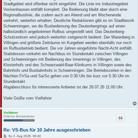
Stadtgebiet wird offenbar nicht eingeführt. Die Linie ins Industriegebiet
Vockenhausen entfällt komplett. Die Bedienung bleibt aber durch eine
Regionalbuslinie, die zudem auch am Abend und am Wochenende
verkehrt, weiterhin erhalten. Deutliche Reduktionen gibt es im Stadtbezirk
Schwenningen, wo die Busbedienung des Deutenbergrings auf einen
halbstündlich angebotenen Rufbus umgestellt wird. Das Deutenberg-
Schulzentrum wird jedoch weiterhin zeitgerecht bedient. Der Warenberg in
Villingen und größere Zeiträume im Kurgebiet werden ebenfalls nur noch
im Rufbusbetrieb bedient. Die vor Jahren eingeführte Nacht-Acht entfällt.
Stattdessen verkehrt ein Nachtbus im Stundentakt zwischen Villingen
und Schwenningen mit Bedienung des Innenrings in Villingen, des
Klosterhofs und des Schwarzwald-Baar-Klinikums in Villingen sowie des
Bahnhofs und Busbahnhofs in Schwenningen. Die Betriebszeiten in den
Nächten Fr/Sa und Sa/So gehen von 0:30 Uhr bis kurz vor 5:30 Uhr im
Stundentakt.
Abgabeschluss für interessierte Anbieter ist der 28.07.26 11:00 Uhr.
Viele Grüße vom Vielfahrer
Vielfahrer
Örtlicher Betriebsleiter
Re: VS-Bus für 10 Jahre ausgeschrieben
B
So 2. Aug 2026, 06:40