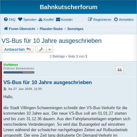
Bahnkutscherforum
FAQ
Spenden
Knuffel
Kontakt
Registrieren
Anmelden
Foren-Übersicht
Plauder-Stube
Sonstiges
VS-Bus für 10 Jahre ausgeschrieben
Antworten
2 Beiträge • Seite
1
von
1
Vielfahrer
Örtlicher Betriebsleiter
VS-Bus für 10 Jahre ausgeschrieben
B
Sa 27. Jun 2026, 11:55
e
i
Hallo,
t
r
a
die Stadt Villingen-Schwenningen schreibt den VS-Bus-Verkehr für die
g
kommenden 10 Jahre aus. Der neue VS-Bus soll am 01.01.27 starten
und bis zum 31.12.36 dauern. Aus den Fahrplanunterlagen ergeben sich
verschiedene Veränderungen. So wird das Busangebot auf einzelnen
Linien während der schwächer nachgefragten Zeiten auf Rufbusbetrieb
umgestellt. Der eine Zeit lang diskutierte On Demand-Verkehr im