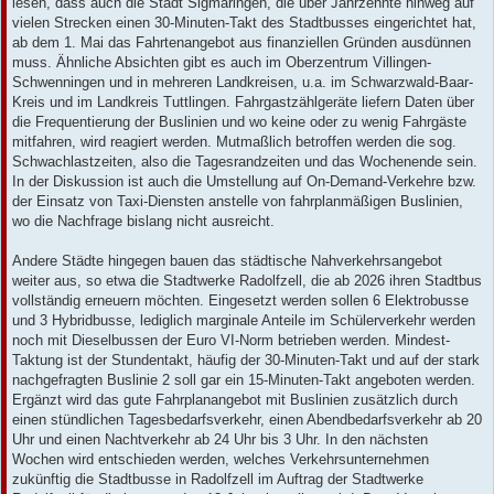
lesen, dass auch die Stadt Sigmaringen, die über Jahrzehnte hinweg auf
vielen Strecken einen 30-Minuten-Takt des Stadtbusses eingerichtet hat,
ab dem 1. Mai das Fahrtenangebot aus finanziellen Gründen ausdünnen
muss. Ähnliche Absichten gibt es auch im Oberzentrum Villingen-
Schwenningen und in mehreren Landkreisen, u.a. im Schwarzwald-Baar-
Kreis und im Landkreis Tuttlingen. Fahrgastzählgeräte liefern Daten über
die Frequentierung der Buslinien und wo keine oder zu wenig Fahrgäste
mitfahren, wird reagiert werden. Mutmaßlich betroffen werden die sog.
Schwachlastzeiten, also die Tagesrandzeiten und das Wochenende sein.
In der Diskussion ist auch die Umstellung auf On-Demand-Verkehre bzw.
der Einsatz von Taxi-Diensten anstelle von fahrplanmäßigen Buslinien,
wo die Nachfrage bislang nicht ausreicht.
Andere Städte hingegen bauen das städtische Nahverkehrsangebot
weiter aus, so etwa die Stadtwerke Radolfzell, die ab 2026 ihren Stadtbus
vollständig erneuern möchten. Eingesetzt werden sollen 6 Elektrobusse
und 3 Hybridbusse, lediglich marginale Anteile im Schülerverkehr werden
noch mit Dieselbussen der Euro VI-Norm betrieben werden. Mindest-
Taktung ist der Stundentakt, häufig der 30-Minuten-Takt und auf der stark
nachgefragten Buslinie 2 soll gar ein 15-Minuten-Takt angeboten werden.
Ergänzt wird das gute Fahrplanangebot mit Buslinien zusätzlich durch
einen stündlichen Tagesbedarfsverkehr, einen Abendbedarfsverkehr ab 20
Uhr und einen Nachtverkehr ab 24 Uhr bis 3 Uhr. In den nächsten
Wochen wird entschieden werden, welches Verkehrsunternehmen
zukünftig die Stadtbusse in Radolfzell im Auftrag der Stadtwerke