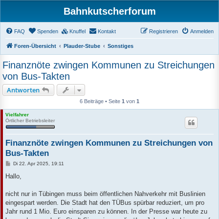
Bahnkutscherforum
FAQ
Spenden
Knuffel
Kontakt
Registrieren
Anmelden
Foren-Übersicht
Plauder-Stube
Sonstiges
Finanznöte zwingen Kommunen zu Streichungen
von Bus-Takten
Antworten
6 Beiträge • Seite
1
von
1
Vielfahrer
Örtlicher Betriebsleiter
Finanznöte zwingen Kommunen zu Streichungen von
Bus-Takten
B
Di 22. Apr 2025, 19:11
e
i
Hallo,
t
r
a
nicht nur in Tübingen muss beim öffentlichen Nahverkehr mit Buslinien
g
eingespart werden. Die Stadt hat den TÜBus spürbar reduziert, um pro
Jahr rund 1 Mio. Euro einsparen zu können. In der Presse war heute zu