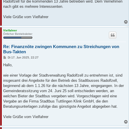
Radolfzell für die kommenden 13 Jahre betreiben wird. Dem Vernehmen
nach gibt es mehrere Interessenten.
Viele Grüße vom Vielfahrer
Vielfahrer
Örtlicher Betriebsleiter
Re: Finanznöte zwingen Kommunen zu Streichungen von
Bus-Takten
B
Di 17. Jun 2025, 22:27
e
i
Hallo,
t
r
a
wie einer Vorlage der Stadtverwaltung Radolfzell zu entnehmen ist, sind
g
insgesamt drei Angebote für den Betrieb des Stadtbusses Radolfzell,
beginnend ab dem 1.1.26 für die nächsten 13 Jahre, eingegangen. In der
Gemeinderatssitzung vom 24. Juni 25 soll entschieden werden, an
welchen Bieter der Stadtbus vergeben wird. Vorgeschlagen wird eine
Vergabe an die Firma Stadtbus Tuttlingen Klink GmbH, die den
Beratungsunterlagen zufolge das günstigste Angebot abgegeben hat.
Viele Grüße vom Vielfahrer