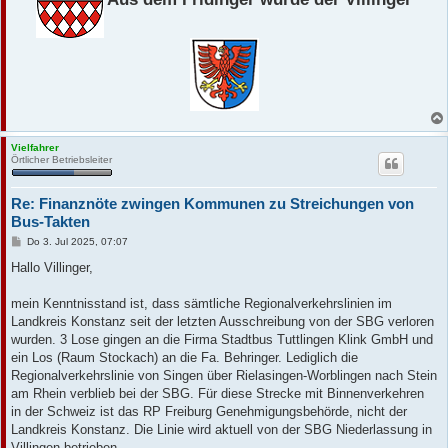
Vielfahrer
Örtlicher Betriebsleiter
Re: Finanznöte zwingen Kommunen zu Streichungen von
Bus-Takten
B
Do 3. Jul 2025, 07:07
e
i
Hallo Villinger,
t
r
a
mein Kenntnisstand ist, dass sämtliche Regionalverkehrslinien im
g
Landkreis Konstanz seit der letzten Ausschreibung von der SBG verloren
wurden. 3 Lose gingen an die Firma Stadtbus Tuttlingen Klink GmbH und
ein Los (Raum Stockach) an die Fa. Behringer. Lediglich die
Regionalverkehrslinie von Singen über Rielasingen-Worblingen nach Stein
am Rhein verblieb bei der SBG. Für diese Strecke mit Binnenverkehren
in der Schweiz ist das RP Freiburg Genehmigungsbehörde, nicht der
Landkreis Konstanz. Die Linie wird aktuell von der SBG Niederlassung in
Villingen betrieben.