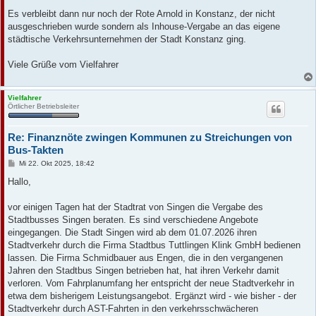
Es verbleibt dann nur noch der Rote Arnold in Konstanz, der nicht
ausgeschrieben wurde sondern als Inhouse-Vergabe an das eigene
städtische Verkehrsunternehmen der Stadt Konstanz ging.
Viele Grüße vom Vielfahrer
Vielfahrer
Örtlicher Betriebsleiter
Re: Finanznöte zwingen Kommunen zu Streichungen von
Bus-Takten
B
Mi 22. Okt 2025, 18:42
e
i
Hallo,
t
r
a
vor einigen Tagen hat der Stadtrat von Singen die Vergabe des
g
Stadtbusses Singen beraten. Es sind verschiedene Angebote
eingegangen. Die Stadt Singen wird ab dem 01.07.2026 ihren
Stadtverkehr durch die Firma Stadtbus Tuttlingen Klink GmbH bedienen
lassen. Die Firma Schmidbauer aus Engen, die in den vergangenen
Jahren den Stadtbus Singen betrieben hat, hat ihren Verkehr damit
verloren. Vom Fahrplanumfang her entspricht der neue Stadtverkehr in
etwa dem bisherigem Leistungsangebot. Ergänzt wird - wie bisher - der
Stadtverkehr durch AST-Fahrten in den verkehrsschwächeren