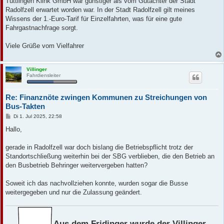
Tuttlingen Klink GmbH war günstiger als vom Gutachter der Stadt
Radolfzell erwartet worden war. In der Stadt Radolfzell gilt meines
Wissens der 1.-Euro-Tarif für Einzelfahrten, was für eine gute
Fahrgastnachfrage sorgt.
Viele Grüße vom Vielfahrer
Villinger
Fahrdiensleiter
Re: Finanznöte zwingen Kommunen zu Streichungen von
Bus-Takten
B
Di 1. Jul 2025, 22:58
e
i
Hallo,
t
r
a
gerade in Radolfzell war doch bislang die Betriebspflicht trotz der
g
Standortschließung weiterhin bei der SBG verblieben, die den Betrieb an
den Busbetrieb Behringer weitervergeben hatten?
Soweit ich das nachvollziehen konnte, wurden sogar die Busse
weitergegeben und nur die Zulassung geändert.
Aus dem Fridinger wurde der Villinger