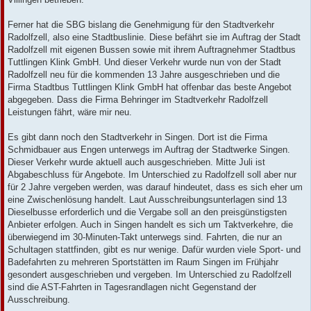
Ferner hat die SBG bislang die Genehmigung für den Stadtverkehr
Radolfzell, also eine Stadtbuslinie. Diese befährt sie im Auftrag der Stadt
Radolfzell mit eigenen Bussen sowie mit ihrem Auftragnehmer Stadtbus
Tuttlingen Klink GmbH. Und dieser Verkehr wurde nun von der Stadt
Radolfzell neu für die kommenden 13 Jahre ausgeschrieben und die
Firma Stadtbus Tuttlingen Klink GmbH hat offenbar das beste Angebot
abgegeben. Dass die Firma Behringer im Stadtverkehr Radolfzell
Leistungen fährt, wäre mir neu.
Es gibt dann noch den Stadtverkehr in Singen. Dort ist die Firma
Schmidbauer aus Engen unterwegs im Auftrag der Stadtwerke Singen.
Dieser Verkehr wurde aktuell auch ausgeschrieben. Mitte Juli ist
Abgabeschluss für Angebote. Im Unterschied zu Radolfzell soll aber nur
für 2 Jahre vergeben werden, was darauf hindeutet, dass es sich eher um
eine Zwischenlösung handelt. Laut Ausschreibungsunterlagen sind 13
Dieselbusse erforderlich und die Vergabe soll an den preisgünstigsten
Anbieter erfolgen. Auch in Singen handelt es sich um Taktverkehre, die
überwiegend im 30-Minuten-Takt unterwegs sind. Fahrten, die nur an
Schultagen stattfinden, gibt es nur wenige. Dafür wurden viele Sport- und
Badefahrten zu mehreren Sportstätten im Raum Singen im Frühjahr
gesondert ausgeschrieben und vergeben. Im Unterschied zu Radolfzell
sind die AST-Fahrten in Tagesrandlagen nicht Gegenstand der
Ausschreibung.