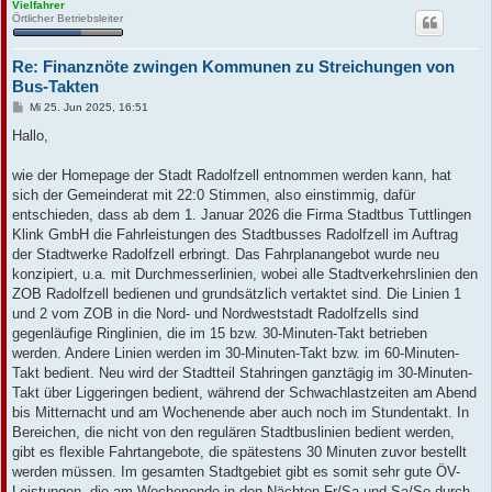
Vielfahrer
Örtlicher Betriebsleiter
Re: Finanznöte zwingen Kommunen zu Streichungen von
Bus-Takten
B
Mi 25. Jun 2025, 16:51
e
i
Hallo,
t
r
a
wie der Homepage der Stadt Radolfzell entnommen werden kann, hat
g
sich der Gemeinderat mit 22:0 Stimmen, also einstimmig, dafür
entschieden, dass ab dem 1. Januar 2026 die Firma Stadtbus Tuttlingen
Klink GmbH die Fahrleistungen des Stadtbusses Radolfzell im Auftrag
der Stadtwerke Radolfzell erbringt. Das Fahrplanangebot wurde neu
konzipiert, u.a. mit Durchmesserlinien, wobei alle Stadtverkehrslinien den
ZOB Radolfzell bedienen und grundsätzlich vertaktet sind. Die Linien 1
und 2 vom ZOB in die Nord- und Nordweststadt Radolfzells sind
gegenläufige Ringlinien, die im 15 bzw. 30-Minuten-Takt betrieben
werden. Andere Linien werden im 30-Minuten-Takt bzw. im 60-Minuten-
Takt bedient. Neu wird der Stadtteil Stahringen ganztägig im 30-Minuten-
Takt über Liggeringen bedient, während der Schwachlastzeiten am Abend
bis Mitternacht und am Wochenende aber auch noch im Stundentakt. In
Bereichen, die nicht von den regulären Stadtbuslinien bedient werden,
gibt es flexible Fahrtangebote, die spätestens 30 Minuten zuvor bestellt
werden müssen. Im gesamten Stadtgebiet gibt es somit sehr gute ÖV-
Leistungen, die am Wochenende in den Nächten Fr/Sa und Sa/So durch