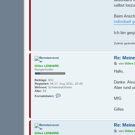
L
selbst losz
E
N
H
Beim Anscha
A
individuell 
R
D
Ich bin ges
Zuletzt geände
Re: Meine
B
von
Gille
Gilles LENHARD
e
Rangierhelfer
i
Hallo,
t
r
Beiträge:
601
a
Danke. Also
Registriert:
Mi 17. Aug 2011, 20:49
g
Aber rund u
Wohnort:
Schwindratzheim
Alter:
59
K
Kontaktdaten:
o
MfG
n
t
a
Gilles
k
t
d
a
Re: Meine
t
e
B
von
Gille
Gilles LENHARD
n
e