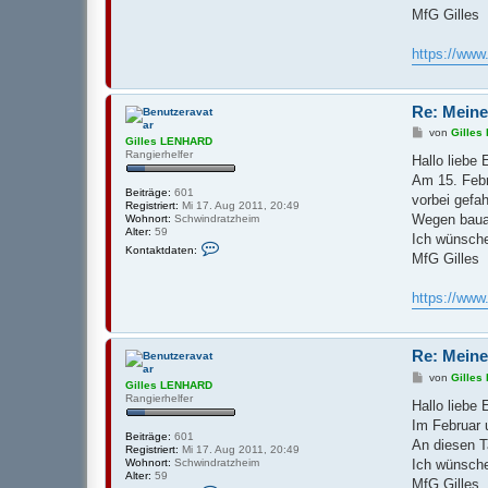
n
H
MfG Gilles
t
A
a
R
k
D
https://ww
t
d
a
t
Re: Meine
e
n
B
von
Gille
v
Gilles LENHARD
e
o
Rangierhelfer
i
Hallo liebe
n
t
G
Am 15. Febr
r
i
Beiträge:
601
a
vorbei gefah
l
Registriert:
Mi 17. Aug 2011, 20:49
g
l
Wegen bauar
Wohnort:
Schwindratzheim
e
Alter:
59
Ich wünsche
s
K
Kontaktdaten:
L
o
MfG Gilles
E
n
N
t
H
a
https://ww
A
k
R
t
D
d
a
Re: Meine
t
e
B
von
Gille
Gilles LENHARD
n
e
Rangierhelfer
v
i
Hallo liebe
o
t
Im Februar 
n
r
Beiträge:
601
G
a
An diesen T
Registriert:
Mi 17. Aug 2011, 20:49
i
g
Ich wünsche
Wohnort:
Schwindratzheim
l
Alter:
59
l
MfG Gilles.
K