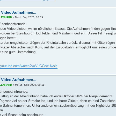
 Video Aufnahmen...
s LENHARD
»
Mo 1. Sep 2025, 16:09
 Eisenbahnfreunde,
neue Video bleiben wir im nördlichen Elsass. Die Aufnahmen finden gegen E
wurden bei Steinbourg, Hochfelden und Malsheim gedreht. Dieser Film zeigt un
gen bereit.
zu den umgeleiteten Zügen der Rheintalbahn zurück, diesmal mit Güterzügen 
 kurzer Abstecher nach Kork, auf der Europabahn, ermöglicht uns einen umge
 eine gute Unterhaltung.
w.youtube.com/watch?v=VLGCewUwslc
 Video Aufnahmen...
s LENHARD
»
Mo 15. Sep 2025, 09:11
 Einsenbahnfreunde.
Ausflug an der Rheintalbahn habe ich ende Oktober 2024 bei Riegel gemacht.
ag war viel an der Strecke los, und ich hatte Glückt, denn es sind Zahlreich
e Bahnunternehmen. Unter anderen ein Zuckerrübenzug mit der Nightrider 1
on.
 viel Spass beim anschauen.