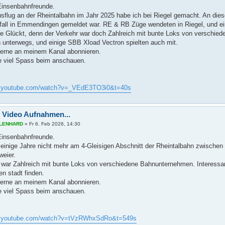
 Einsenbahnfreunde.
usflug an der Rheintalbahn im Jahr 2025 habe ich bei Riegel gemacht. An die
all in Emmendingen gemeldet war. RE & RB Züge wendeten in Riegel, und eini
te Glückt, denn der Verkehr war doch Zahlreich mit bunte Loks von verschie
 unterwegs, und einige SBB Xload Vectron spielten auch mit.
gerne an meinem Kanal abonnieren.
 viel Spass beim anschauen.
w.youtube.com/watch?v=_VEdE3TO3i0&t=40s
 Video Aufnahmen...
s LENHARD
»
Fr 6. Feb 2026, 14:30
 Einsenbahnfreunde.
t einige Jahre nicht mehr am 4-Gleisigen Abschnitt der Rheintalbahn zwischen
eier.
 war Zahlreich mit bunte Loks von verschiedene Bahnunternehmen. Interessa
en stadt finden.
gerne an meinem Kanal abonnieren.
 viel Spass beim anschauen.
w.youtube.com/watch?v=tVzRWhxSdRo&t=549s