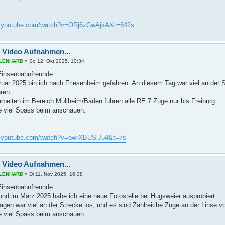
w.youtube.com/watch?v=ORj6zCwAjkA&t=642s
 Video Aufnahmen...
s LENHARD
»
So 12. Okt 2025, 10:34
 Einsenbahnfreunde.
uar 2025 bin ich nach Friesenheim gefahren. An diesem Tag war viel an der S
ren.
beiten im Bereich Müllheim/Baden fuhren alle RE 7 Züge nur bis Freiburg.
 viel Spass beim anschauen.
w.youtube.com/watch?v=owrXBUSlJu4&t=7s
 Video Aufnahmen...
s LENHARD
»
Di 11. Nov 2025, 16:38
 Einsenbahnfreunde.
und im März 2025 habe ich eine neue Fotostelle bei Hugsweier ausprobiert.
agen war viel an der Strecke los, und es sind Zahlreiche Züge an der Linse vo
 viel Spass beim anschauen.