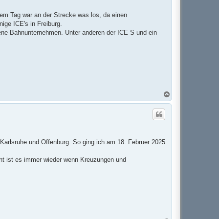
b
e
n
sem Tag war an der Strecke was los, da einen
ge ICE's in Freiburg.
dene Bahnunternehmen. Unter anderen der ICE S und ein
N
a
c
h
o
b
e
n
 Karlsruhe und Offenburg. So ging ich am 18. Februer 2025
nt ist es immer wieder wenn Kreuzungen und