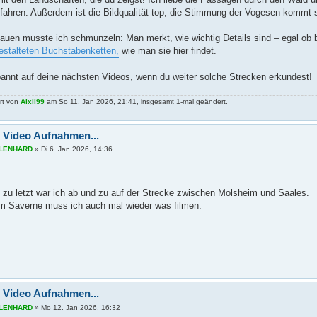
ufahren. Außerdem ist die Bildqualität top, die Stimmung der Vogesen kommt s
uen musste ich schmunzeln: Man merkt, wie wichtig Details sind – egal ob b
gestalteten Buchstabenketten,
wie man sie hier findet.
pannt auf deine nächsten Videos, wenn du weiter solche Strecken erkundest!
rt von
Alxii99
am So 11. Jan 2026, 21:41, insgesamt 1-mal geändert.
 Video Aufnahmen...
s LENHARD
»
Di 6. Jan 2026, 14:36
 zu letzt war ich ab und zu auf der Strecke zwischen Molsheim und Saales.
m Saverne muss ich auch mal wieder was filmen.
 Video Aufnahmen...
s LENHARD
»
Mo 12. Jan 2026, 16:32