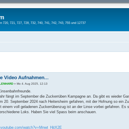
um
 720, 721, 727, 728, 732, 740, 741, 742, 743, 755 und 12737
e Video Aufnahmen...
s LENHARD
»
Mo 4. Aug 2025, 12:13
 Einsenbahnfreunde.
ahr fängt im September die Zuckerrüben Kampagne an. Da gibt es wieder Gan
am 20. September 2024 nach Heitersheim gefahren, mit der Hofnung so ein Zu
t einem voll geladenen Zuckerrübenzug ist an der Linse vorbei gefahren. Es 
erschiedene Loks. Haben Sie viel Spass beim anschauen.
w.youtube.com/watch?v=Mnwt_HjtX2E