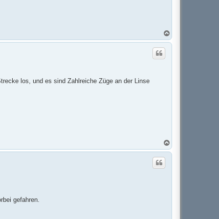
N
a
c
h
o
b
e
n
trecke los, und es sind Zahlreiche Züge an der Linse
N
a
c
h
o
b
e
n
rbei gefahren.