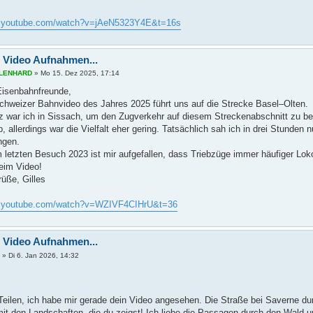
w.youtube.com/watch?v=jAeN5323Y4E&t=16s
 Video Aufnahmen...
s LENHARD
»
Mo 15. Dez 2025, 17:14
 Eisenbahnfreunde,
chweizer Bahnvideo des Jahres 2025 führt uns auf die Strecke Basel–Olten.
 war ich in Sissach, um den Zugverkehr auf diesem Streckenabschnitt zu be
b, allerdings war die Vielfalt eher gering. Tatsächlich sah ich in drei Stunden
ngen.
 letzten Besuch 2023 ist mir aufgefallen, dass Triebzüge immer häufiger Lo
eim Video!
rüße, Gilles
w.youtube.com/watch?v=WZIVF4CIHrU&t=36
 Video Aufnahmen...
9
»
Di 6. Jan 2026, 14:32
Teilen, ich habe mir gerade dein Video angesehen. Die Straße bei Saverne du
it den Landschaften, die du zeigst! Ich liebe die Passagen durch den Wald u