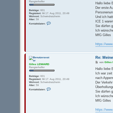
Rangierhelfer
v
i
Hallo liebe
o
t
Der erste A
n
r
Beiträge:
601
G
a
Personenunf
Registriert:
Mi 17. Aug 2011, 20:49
i
g
Und ich hat
Wohnort:
Schwindratzheim
l
Alter:
59
l
ICE 1 waren
K
e
Kontaktdaten:
o
Sie dürfen 
s
n
L
Ich wünsche
t
E
a
MfG Gilles
N
k
H
t
A
d
https://ww
R
a
D
t
e
n
Re: Meine
v
o
B
von
Gille
Gilles LENHARD
n
e
Rangierhelfer
G
i
Hallo liebe
i
t
Ich war zei
l
r
Beiträge:
601
l
a
nach Appenw
Registriert:
Mi 17. Aug 2011, 20:49
e
g
Der Verkehr
Wohnort:
Schwindratzheim
s
Alter:
59
L
Überhollung
K
E
Kontaktdaten:
o
Sie dürfen 
N
n
H
Ich wünsche
t
A
a
MfG Gilles
R
k
D
t
d
https://ww
a