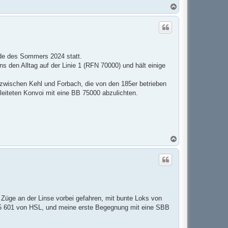
N
a
c
h
o
b
e
n
nde des Sommers 2024 statt.
s den Alltag auf der Linie 1 (RFN 70000) und hält einige
zwischen Kehl und Forbach, die von den 185er betrieben
leiteten Konvoi mit eine BB 75000 abzulichten.
N
a
c
h
o
b
e
n
e Züge an der Linse vorbei gefahren, mit bunte Loks von
85 601 von HSL, und meine erste Begegnung mit eine SBB