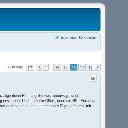
Registrieren
Anmelden
Seite
16
von
18
1
14
15
16
17
18
Vorherige
Nächste
174 Beiträge
…
zzüge die in Richtung Schweiz unterwegs sind.
g erwischen. Und ich hatte Glück, denn die HSL Eurodual
sind auch verschiedene interessante Züge gefahren, mit