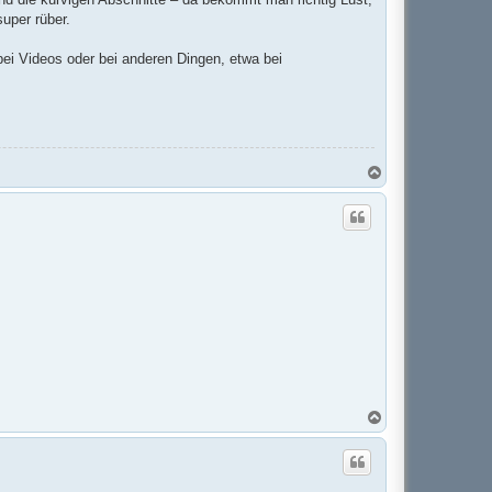
uper rüber.
ei Videos oder bei anderen Dingen, etwa bei
N
a
c
h
o
b
e
n
N
a
c
h
o