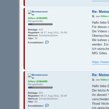
k
t
d
a
Re: Meine
t
e
B
von
Gille
n
Gilles LENHARD
e
v
Rangierhelfer
i
Hallo liebe
o
t
n
Für dieses 
r
G
Beiträge:
601
a
Die Videos 
i
Registriert:
Mi 17. Aug 2011, 20:49
g
l
Überraschun
Wohnort:
Schwindratzheim
l
Alter:
59
Wir kehren 
e
K
Kontaktdaten:
s
o
werden. Ein
L
n
Ich wünsche
E
t
N
a
MfG Gilles
H
k
A
t
R
d
https://ww
D
a
t
e
n
Re: Meine
v
o
B
von
Gille
Gilles LENHARD
n
e
Rangierhelfer
G
i
Hallo liebe
i
t
Der letzte 
l
r
Beiträge:
601
l
a
An diesem T
Registriert:
Mi 17. Aug 2011, 20:49
e
g
verschieden
Wohnort:
Schwindratzheim
s
Alter:
59
L
Xload Vectr
K
E
Kontaktdaten:
o
Ich wünsche
N