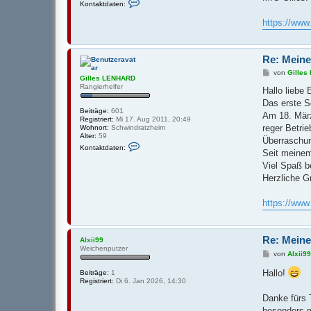
e
Kontaktdaten:
o
s
n
L
https://ww
t
E
a
N
k
H
t
A
Re: Meine
d
R
a
D
B
von
Gille
t
Gilles LENHARD
e
e
Rangierhelfer
i
Hallo liebe
n
t
v
Das erste S
r
o
Beiträge:
601
a
Am 18. März
n
Registriert:
Mi 17. Aug 2011, 20:49
g
G
reger Betrie
Wohnort:
Schwindratzheim
i
Alter:
59
Überraschu
l
K
Kontaktdaten:
l
o
Seit meinem
e
n
Viel Spaß b
s
t
L
a
Herzliche G
E
k
N
t
H
d
https://ww
A
a
R
t
D
e
n
Re: Meine
Alxii99
v
Weichenputzer
o
B
von
Alxii9
n
e
G
i
Hallo!
Beiträge:
1
i
t
Registriert:
Di 6. Jan 2026, 14:30
l
r
l
a
Danke fürs 
e
g
besonders m
s