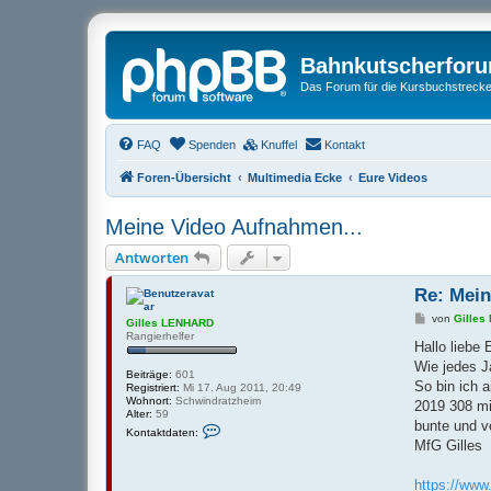
Bahnkutscherfor
Das Forum für die Kursbuchstrecken
FAQ
Spenden
Knuffel
Kontakt
Foren-Übersicht
Multimedia Ecke
Eure Videos
Meine Video Aufnahmen...
Antworten
Re: Mein
B
von
Gille
Gilles LENHARD
e
Rangierhelfer
i
Hallo liebe
t
Wie jedes J
r
Beiträge:
601
a
So bin ich 
Registriert:
Mi 17. Aug 2011, 20:49
g
Wohnort:
Schwindratzheim
2019 308 mi
Alter:
59
bunte und v
K
Kontaktdaten:
o
MfG Gilles
n
t
a
https://ww