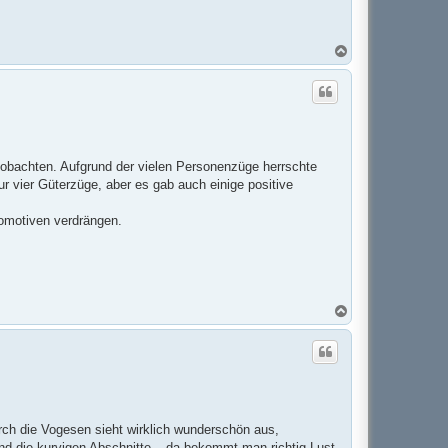
N
a
c
h
o
b
e
n
obachten. Aufgrund der vielen Personenzüge herrschte
 nur vier Güterzüge, aber es gab auch einige positive
komotiven verdrängen.
N
a
c
h
o
b
e
n
rch die Vogesen sieht wirklich wunderschön aus,
nd die kurvigen Abschnitte – da bekommt man richtig Lust,