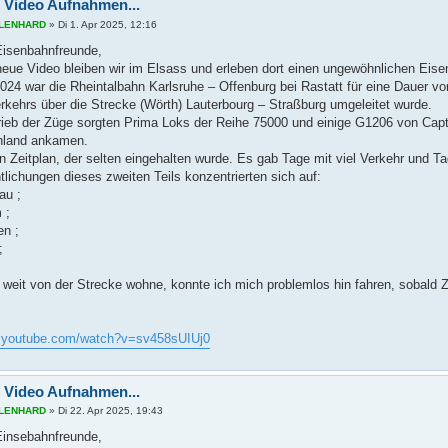
 Video Aufnahmen...
s LENHARD
»
Di 1. Apr 2025, 12:16
 Eisenbahnfreunde,
neue Video bleiben wir im Elsass und erleben dort einen ungewöhnlichen Eise
024 war die Rheintalbahn Karlsruhe – Offenburg bei Rastatt für eine Dauer von
rkehrs über die Strecke (Wörth) Lauterbourg – Straßburg umgeleitet wurde.
rieb der Züge sorgten Prima Loks der Reihe 75000 und einige G1206 von Captrai
hland ankamen.
n Zeitplan, der selten eingehalten wurde. Es gab Tage mit viel Verkehr und Ta
tlichungen dieses zweiten Teils konzentrierten sich auf:
au ;
 ;
n ;
;
t weit von der Strecke wohne, konnte ich mich problemlos hin fahren, sobald
w.youtube.com/watch?v=sv458sUIUj0
 Video Aufnahmen...
s LENHARD
»
Di 22. Apr 2025, 19:43
 Einsebahnfreunde,