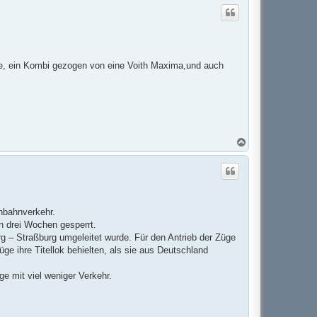
c
h
o
b
e
n
ge, ein Kombi gezogen von eine Voith Maxima,und auch
N
a
c
h
o
b
e
n
nbahnverkehr.
n drei Wochen gesperrt.
rg – Straßburg umgeleitet wurde. Für den Antrieb der Züge
e ihre Titellok behielten, als sie aus Deutschland
ge mit viel weniger Verkehr.