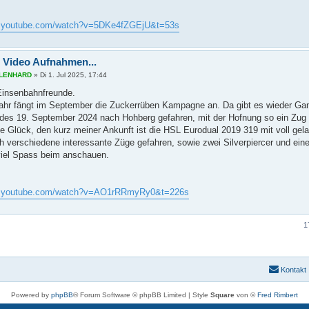
w.youtube.com/watch?v=5DKe4fZGEjU&t=53s
 Video Aufnahmen...
s LENHARD
»
Di 1. Jul 2025, 17:44
 Einsenbahnfreunde.
ahr fängt im September die Zuckerrüben Kampagne an. Da gibt es wieder Gan
es 19. September 2024 nach Hohberg gefahren, mit der Hofnung so ein Zug 
te Glück, den kurz meiner Ankunft ist die HSL Eurodual 2019 319 mit voll ge
h verschiedene interessante Züge gefahren, sowie zwei Silverpiercer und ein
iel Spass beim anschauen.
w.youtube.com/watch?v=AO1rRRmyRy0&t=226s
1
Kontakt
Powered by
phpBB
® Forum Software © phpBB Limited | Style
Square
von ©
Fred Rimbert
Deutsche Übersetzung durch
phpBB.de