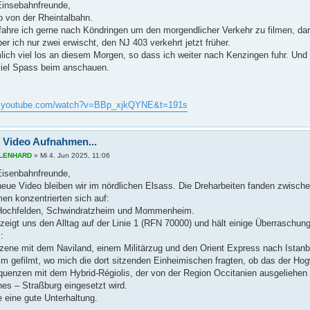
 Einsebahnfreunde,
 von der Rheintalbahn.
fahre ich gerne nach Köndringen um den morgendlicher Verkehr zu filmen, darun
ber ich nur zwei erwischt, den NJ 403 verkehrt jetzt früher.
lich viel los an diesem Morgen, so dass ich weiter nach Kenzingen fuhr. Und 
iel Spass beim anschauen.
w.youtube.com/watch?v=BBp_xjkQYNE&t=191s
 Video Aufnahmen...
s LENHARD
»
Mi 4. Jun 2025, 11:06
 Eisenbahnfreunde,
neue Video bleiben wir im nördlichen Elsass. Die Dreharbeiten fanden zwische
en konzentrierten sich auf:
Hochfelden, Schwindratzheim und Mommenheim.
 zeigt uns den Alltag auf der Linie 1 (RFN 70000) und hält einige Überraschu
:
zene mit dem Naviland, einem Militärzug und den Orient Express nach Istanb
gefilmt, wo mich die dort sitzenden Einheimischen fragten, ob das der Hog
uenzen mit dem Hybrid-Régiolis, der von der Region Occitanien ausgeliehen 
es – Straßburg eingesetzt wird.
 eine gute Unterhaltung.