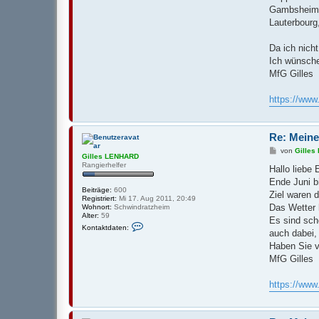
a
D
Gambsheim
t
e
Lauterbourg
n
v
o
Da ich nich
n
Ich wünsche
G
i
MfG Gilles
l
l
e
https://ww
s
L
E
N
Re: Meine
H
A
B
von
Gille
Gilles LENHARD
R
e
Rangierhelfer
D
i
Hallo liebe
t
Ende Juni b
r
Beiträge:
600
a
Ziel waren 
Registriert:
Mi 17. Aug 2011, 20:49
g
Das Wetter 
Wohnort:
Schwindratzheim
Alter:
59
Es sind sch
K
Kontaktdaten:
o
auch dabei,
n
Haben Sie v
t
a
MfG Gilles
k
t
d
https://ww
a
t
e
n