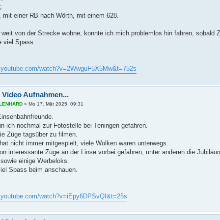
;
, mit einer RB nach Wörth, mit einem 628.
t weit von der Strecke wohne, konnte ich mich problemlos hin fahren, sobald
 viel Spass.
w.youtube.com/watch?v=2WwguF5X5Mw&t=752s
 Video Aufnahmen...
s LENHARD
»
Mo 17. Mär 2025, 09:31
 Einsenbahnfreunde.
in ich nochmal zur Fotostelle bei Teningen gefahren.
die Züge tagsüber zu filmen.
hat nicht immer mitgespielt, viele Wolken waren unterwegs.
on interessante Züge an der Linse vorbei gefahren, unter anderen die Jubil
 sowie einige Werbeloks.
iel Spass beim anschauen.
w.youtube.com/watch?v=iEpy6DPSvQI&t=25s