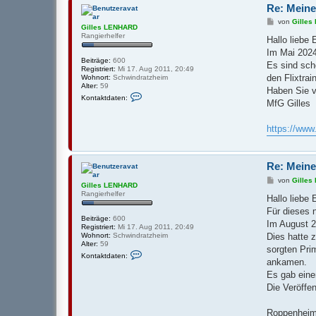
k
Re: Meine
t
d
B
von
Gille
a
Gilles LENHARD
e
t
Rangierhelfer
i
Hallo liebe
e
t
n
Im Mai 2024
r
v
Beiträge:
600
a
Es sind sch
o
Registriert:
Mi 17. Aug 2011, 20:49
g
n
den Flixtrai
Wohnort:
Schwindratzheim
G
Alter:
59
Haben Sie v
i
K
Kontaktdaten:
l
o
MfG Gilles
l
n
e
t
s
a
https://ww
L
k
E
t
N
d
H
a
Re: Meine
A
t
R
e
B
von
Gille
Gilles LENHARD
D
n
e
Rangierhelfer
v
i
Hallo liebe
o
t
Für dieses 
n
r
Beiträge:
600
G
a
Im August 2
Registriert:
Mi 17. Aug 2011, 20:49
i
g
Dies hatte 
Wohnort:
Schwindratzheim
l
Alter:
59
l
sorgten Pri
K
e
Kontaktdaten:
o
ankamen.
s
n
L
Es gab eine
t
E
a
Die Veröffen
N
k
H
t
A
d
Roppenheim
R