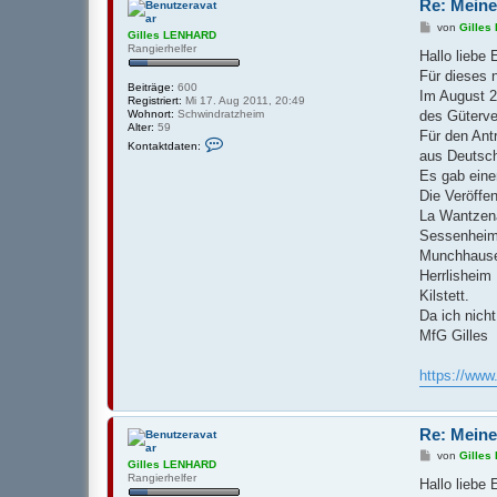
Re: Meine
v
o
B
von
Gille
Gilles LENHARD
n
e
Rangierhelfer
G
i
Hallo liebe
i
t
Für dieses 
l
r
Beiträge:
600
l
a
Im August 2
Registriert:
Mi 17. Aug 2011, 20:49
e
g
des Güterve
Wohnort:
Schwindratzheim
s
Alter:
59
L
Für den Ant
K
E
Kontaktdaten:
o
aus Deutsc
N
n
H
Es gab eine
t
A
a
Die Veröffen
R
k
D
La Wantzen
t
d
Sessenheim
a
Munchhause
t
e
Herrlisheim 
n
Kilstett.
v
o
Da ich nich
n
MfG Gilles
G
i
l
https://ww
l
e
s
L
Re: Meine
E
N
B
von
Gille
H
Gilles LENHARD
e
A
Rangierhelfer
i
Hallo liebe
R
t