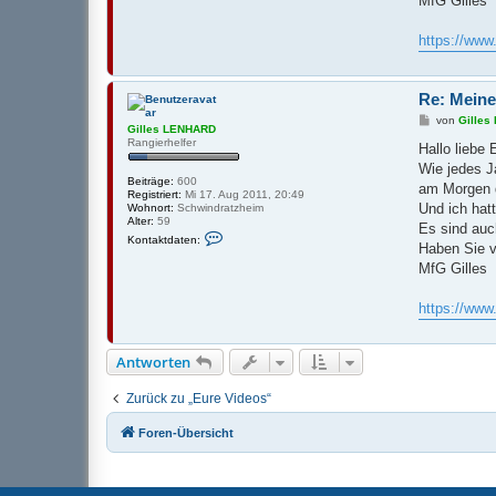
MfG Gilles
n
v
o
https://ww
n
G
i
l
Re: Meine
l
e
B
von
Gille
Gilles LENHARD
s
e
Rangierhelfer
L
i
Hallo liebe
E
t
Wie jedes J
N
r
Beiträge:
600
H
a
am Morgen d
Registriert:
Mi 17. Aug 2011, 20:49
A
g
Und ich hat
Wohnort:
Schwindratzheim
R
Alter:
59
D
Es sind auc
K
Kontaktdaten:
o
Haben Sie v
n
MfG Gilles
t
a
k
https://ww
t
d
a
t
Antworten
e
n
v
Zurück zu „Eure Videos“
o
n
G
Foren-Übersicht
i
l
l
e