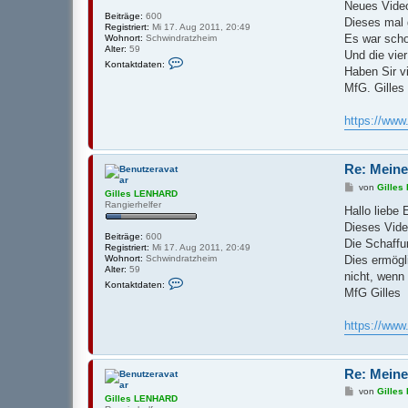
D
Neues Video
r
Beiträge:
600
a
Dieses mal 
Registriert:
Mi 17. Aug 2011, 20:49
g
Es war scho
Wohnort:
Schwindratzheim
Alter:
59
Und die vie
K
Kontaktdaten:
o
Haben Sir v
n
MfG. Gilles
t
a
k
https://ww
t
d
a
t
Re: Meine
e
n
B
von
Gille
v
Gilles LENHARD
e
o
Rangierhelfer
i
Hallo liebe
n
t
G
Dieses Vide
r
i
Beiträge:
600
a
Die Schaffu
l
Registriert:
Mi 17. Aug 2011, 20:49
g
l
Dies ermögl
Wohnort:
Schwindratzheim
e
Alter:
59
nicht, wenn
s
K
Kontaktdaten:
L
o
MfG Gilles
E
n
N
t
H
a
https://ww
A
k
R
t
D
d
a
Re: Meine
t
e
B
von
Gille
Gilles LENHARD
n
e