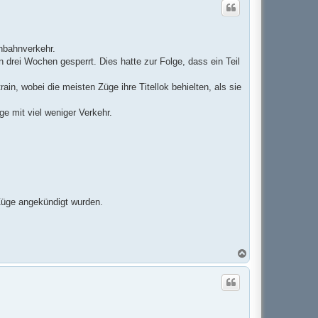
h
o
b
e
n
nbahnverkehr.
 drei Wochen gesperrt. Dies hatte zur Folge, dass ein Teil
n, wobei die meisten Züge ihre Titellok behielten, als sie
ge mit viel weniger Verkehr.
 Züge angekündigt wurden.
N
a
c
h
o
b
e