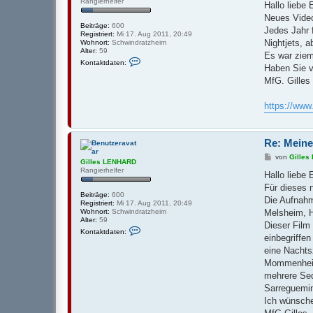
Rangierhelfer
v
i
Hallo liebe
o
t
Neues Video
n
r
Beiträge:
600
G
a
Jedes Jahr 
Registriert:
Mi 17. Aug 2011, 20:49
i
g
Nightjets, a
Wohnort:
Schwindratzheim
l
Alter:
59
l
Es war ziem
K
e
Kontaktdaten:
o
Haben Sie v
s
n
L
MfG. Gilles
t
E
a
N
k
H
https://ww
t
A
d
R
a
D
t
Re: Meine
e
n
B
von
Gille
v
Gilles LENHARD
e
o
Rangierhelfer
i
Hallo liebe
n
t
G
Für dieses 
r
i
Beiträge:
600
a
Die Aufnahm
l
Registriert:
Mi 17. Aug 2011, 20:49
g
l
Melsheim, 
Wohnort:
Schwindratzheim
e
Alter:
59
Dieser Film
s
K
Kontaktdaten:
L
o
einbegriffen 
E
n
eine Nachts
N
t
H
a
Mommenheim 
A
k
mehrere Seq
R
t
D
d
Sarreguemin
a
Ich wünsche
t
e