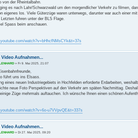
 von der Rheintalbahn.
ging es nach Lahr/Schwarzwald um den morgendlicher Verkehr zu filmen, darun
n eigenes los. Viele Güterzüge waren unterwegs, darunter war auch einer mi
r Letzten fuhren unter der BLS Flage.
iel Spass beim anschauen.
w.youtube.com/watch?v=bHhcfNMsCYk&t=37s
 Video Aufnahmen...
s LENHARD
»
Fr 9. Mai 2025, 21:07
 Eisenbahnfreunde,
o führt uns ins Elsass.
ng eines neuen Industriegebiets in Hochfelden erforderte Erdarbeiten, weshal
ichte neue Foto Perspektiven auf den Verkehr am späten Nachmittag. Deshal
 einige Züge mehrmals auftauchen. Ich wünsche Ihnen einen schönen Aufenth
w.youtube.com/watch?v=6o-u7VVpvQE&t=337s
 Video Aufnahmen...
s LENHARD
»
Di 27. Mai 2025, 09:20