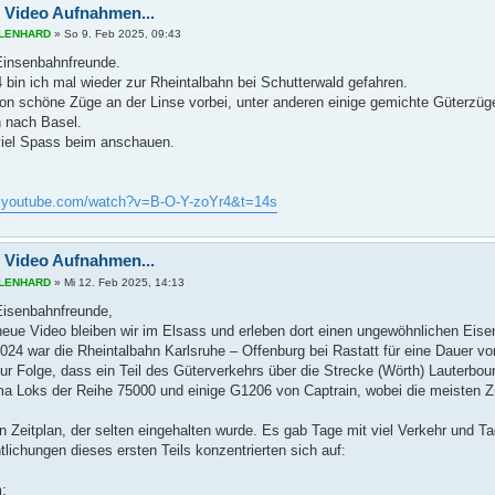
 Video Aufnahmen...
s LENHARD
»
So 9. Feb 2025, 09:43
 Einsenbahnfreunde.
 bin ich mal wieder zur Rheintalbahn bei Schutterwald gefahren.
on schöne Züge an der Linse vorbei, unter anderen einige gemichte Güterzü
n nach Basel.
iel Spass beim anschauen.
w.youtube.com/watch?v=B-O-Y-zoYr4&t=14s
 Video Aufnahmen...
s LENHARD
»
Mi 12. Feb 2025, 14:13
 Eisenbahnfreunde,
neue Video bleiben wir im Elsass und erleben dort einen ungewöhnlichen Eise
024 war die Rheintalbahn Karlsruhe – Offenburg bei Rastatt für eine Dauer vo
zur Folge, dass ein Teil des Güterverkehrs über die Strecke (Wörth) Lauterbou
ma Loks der Reihe 75000 und einige G1206 von Captrain, wobei die meisten Züg
n Zeitplan, der selten eingehalten wurde. Es gab Tage mit viel Verkehr und Ta
tlichungen dieses ersten Teils konzentrierten sich auf:
;