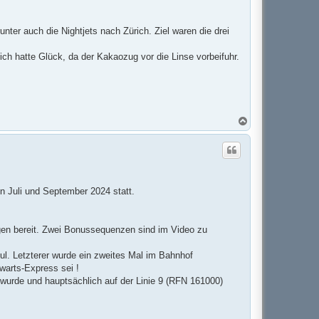
e
n
ter auch die Nightjets nach Zürich. Ziel waren die drei
ich hatte Glück, da der Kakaozug vor die Linse vorbeifuhr.
N
a
c
h
o
b
e
n
n Juli und September 2024 statt.
ngen bereit. Zwei Bonussequenzen sind im Video zu
ul. Letzterer wurde ein zweites Mal im Bahnhof
warts-Express sei !
wurde und hauptsächlich auf der Linie 9 (RFN 161000)