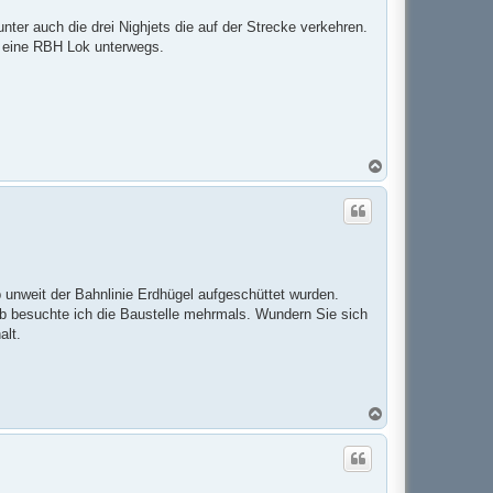
n
ter auch die drei Nighjets die auf der Strecke verkehren.
t eine RBH Lok unterwegs.
N
a
c
h
o
b
e
n
b unweit der Bahnlinie Erdhügel aufgeschüttet wurden.
b besuchte ich die Baustelle mehrmals. Wundern Sie sich
alt.
N
a
c
h
o
b