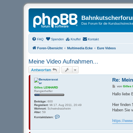
Bahnkutscherfor
Das Forum für die Kursbuchstrecken
FAQ
Spenden
Knuffel
Kontakt
Foren-Übersicht
Multimedia Ecke
Eure Videos
Meine Video Aufnahmen...
Antworten
Re: Mein
B
von
Gille
Gilles LENHARD
e
Rangierhelfer
i
Hallo liebe
t
r
Beiträge:
600
a
Hier finden
Registriert:
Mi 17. Aug 2011, 20:49
g
Wohnort:
Schwindratzheim
Haben Sie v
Alter:
59
K
Kontaktdaten:
o
https://ww
n
t
a