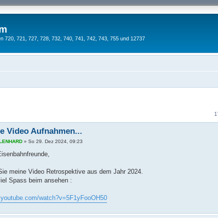
um
 720, 721, 727, 728, 732, 740, 741, 742, 743, 755 und 12737
1
e Video Aufnahmen...
s LENHARD
»
So 29. Dez 2024, 09:23
 Eisenbahnfreunde,
 Sie meine Video Retrospektive aus dem Jahr 2024.
iel Spass beim ansehen :
w.youtube.com/watch?v=5F1yFooOH50