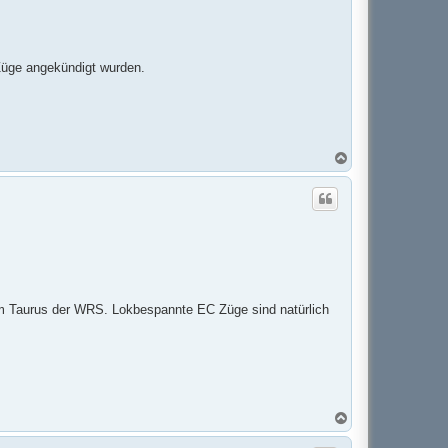
 Züge angekündigt wurden.
N
a
c
h
o
b
e
n
äum Taurus der WRS. Lokbespannte EC Züge sind natürlich
N
a
c