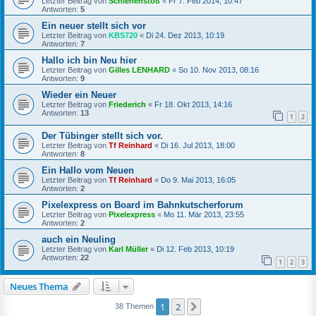
Letzter Beitrag von
Schienenstoß
«
Fr 7. Feb 2014, 10:47
Antworten:
5
Ein neuer stellt sich vor
Letzter Beitrag von
KBS720
«
Di 24. Dez 2013, 10:19
Antworten:
7
Hallo ich bin Neu hier
Letzter Beitrag von
Gilles LENHARD
«
So 10. Nov 2013, 08:16
Antworten:
9
Wieder ein Neuer
Letzter Beitrag von
Friederich
«
Fr 18. Okt 2013, 14:16
Antworten:
13
1
2
Der Tübinger stellt sich vor.
Letzter Beitrag von
Tf Reinhard
«
Di 16. Jul 2013, 18:00
Antworten:
8
Ein Hallo vom Neuen
Letzter Beitrag von
Tf Reinhard
«
Do 9. Mai 2013, 16:05
Antworten:
2
Pixelexpress on Board im Bahnkutscherforum
Letzter Beitrag von
Pixelexpress
«
Mo 11. Mär 2013, 23:55
Antworten:
2
auch ein Neuling
Letzter Beitrag von
Karl Müller
«
Di 12. Feb 2013, 10:19
Antworten:
22
1
2
3
Neues Thema
1
2
Nächste
38 Themen