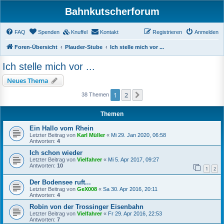
Bahnkutscherforum
FAQ
Spenden
Knuffel
Kontakt
Registrieren
Anmelden
Foren-Übersicht
Plauder-Stube
Ich stelle mich vor ...
Ich stelle mich vor ...
Neues Thema
1
2
Nächste
38 Themen
Themen
Ein Hallo vom Rhein
Letzter Beitrag von
Karl Müller
«
Mi 29. Jan 2020, 06:58
Antworten:
4
Ich schon wieder
Letzter Beitrag von
Vielfahrer
«
Mi 5. Apr 2017, 09:27
Antworten:
10
1
2
Der Bodensee ruft...
Letzter Beitrag von
GeX008
«
Sa 30. Apr 2016, 20:11
Antworten:
4
Robin von der Trossinger Eisenbahn
Letzter Beitrag von
Vielfahrer
«
Fr 29. Apr 2016, 22:53
Antworten:
7