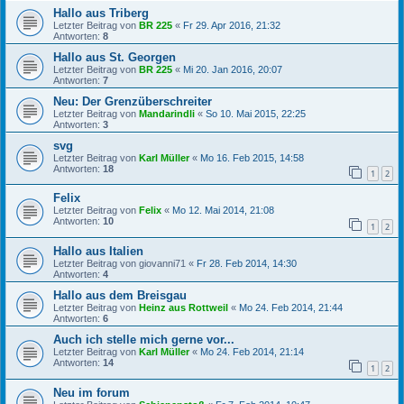
Hallo aus Triberg
Letzter Beitrag von
BR 225
«
Fr 29. Apr 2016, 21:32
Antworten:
8
Hallo aus St. Georgen
Letzter Beitrag von
BR 225
«
Mi 20. Jan 2016, 20:07
Antworten:
7
Neu: Der Grenzüberschreiter
Letzter Beitrag von
Mandarindli
«
So 10. Mai 2015, 22:25
Antworten:
3
svg
Letzter Beitrag von
Karl Müller
«
Mo 16. Feb 2015, 14:58
Antworten:
18
1
2
Felix
Letzter Beitrag von
Felix
«
Mo 12. Mai 2014, 21:08
Antworten:
10
1
2
Hallo aus Italien
Letzter Beitrag von
giovanni71
«
Fr 28. Feb 2014, 14:30
Antworten:
4
Hallo aus dem Breisgau
Letzter Beitrag von
Heinz aus Rottweil
«
Mo 24. Feb 2014, 21:44
Antworten:
6
Auch ich stelle mich gerne vor...
Letzter Beitrag von
Karl Müller
«
Mo 24. Feb 2014, 21:14
Antworten:
14
1
2
Neu im forum