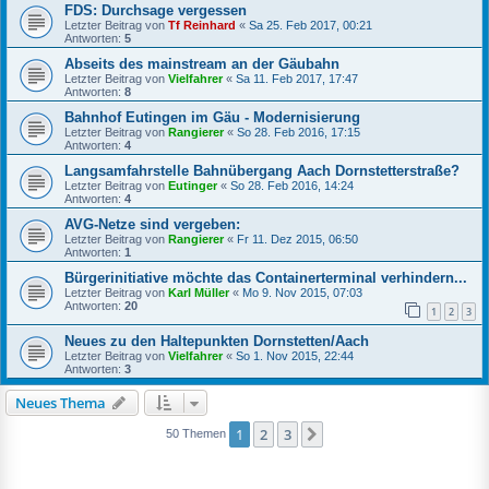
FDS: Durchsage vergessen
Letzter Beitrag von
Tf Reinhard
«
Sa 25. Feb 2017, 00:21
Antworten:
5
Abseits des mainstream an der Gäubahn
Letzter Beitrag von
Vielfahrer
«
Sa 11. Feb 2017, 17:47
Antworten:
8
Bahnhof Eutingen im Gäu - Modernisierung
Letzter Beitrag von
Rangierer
«
So 28. Feb 2016, 17:15
Antworten:
4
Langsamfahrstelle Bahnübergang Aach Dornstetterstraße?
Letzter Beitrag von
Eutinger
«
So 28. Feb 2016, 14:24
Antworten:
4
AVG-Netze sind vergeben:
Letzter Beitrag von
Rangierer
«
Fr 11. Dez 2015, 06:50
Antworten:
1
Bürgerinitiative möchte das Containerterminal verhindern...
Letzter Beitrag von
Karl Müller
«
Mo 9. Nov 2015, 07:03
Antworten:
20
1
2
3
Neues zu den Haltepunkten Dornstetten/Aach
Letzter Beitrag von
Vielfahrer
«
So 1. Nov 2015, 22:44
Antworten:
3
Neues Thema
1
2
3
Nächste
50 Themen