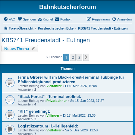
Bahnkutscherforum
FAQ
Spenden
Knuffel
Kontakt
Registrieren
Anmelden
Foren-Übersicht
Kursbuchstrecken Ecke
KBS741 Freudenstadt - Eutingen
KBS741 Freudenstadt - Eutingen
Neues Thema
1
2
3
Nächste
50 Themen
Themen
Firma Gfrörer will im Black-Forest-Terminal Tübbinge für
Pfaffensteigtunnel produzieren
Letzter Beitrag von
Vielfahrer
«
Fr 6. Mär 2026, 10:08
Antworten:
2
"Black Forest" - Terminal eröffnet.
Letzter Beitrag von
Privatbahner
«
So 15. Jan 2023, 17:27
Antworten:
4
"KIT" genehmigt:
Letzter Beitrag von
Villinger
«
Di 17. Mai 2022, 13:36
Antworten:
3
Logistikzentrum H.-Heiligenfeld:
Letzter Beitrag von
Vielfahrer
«
Sa 5. Dez 2020, 12:58
Antworten:
7