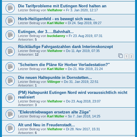
Die Tarifprobleme mit Eutingen Nord halten an
Letzter Beitrag von
Vielfahrer
«
Fr 3. Jan 2020, 12:17
Horb-Heiligenfeld - es bewegt sich was...
Letzter Beitrag von
Karl Müller
«
Di 24. Sep 2019, 09:27
Eutingen, der 3.....Bahnhalt...
Letzter Beitrag von
buckdanny
«
Fr 23. Aug 2019, 07:31
Antworten:
5
Rückläufige Fahrgastzahlen dank Interimskonzept
Letzter Beitrag von
Vielfahrer
«
Do 11. Apr 2019, 07:35
Antworten:
12
1
2
"Scheitern die Pläne für Horber Verladestation?"
Letzter Beitrag von
Karl Müller
«
Do 21. Mär 2019, 21:24
Die neuen Haltepunkte in Dornstetten...
Letzter Beitrag von
Villinger
«
Do 31. Jan 2019, 22:51
Antworten:
1
(PM) Haltepunkt Eutingen Nord wird voraussichtlich nicht
realisiert
Letzter Beitrag von
Vielfahrer
«
Do 23. Aug 2018, 23:07
Antworten:
3
"Elekrotriebwagen ersetzen alte Züge"
Letzter Beitrag von
Karl Müller
«
So 7. Jan 2018, 14:25
Alt und Neu in Freudenstadt...
Letzter Beitrag von
Vielfahrer
«
Di 28. Nov 2017, 15:31
Antworten:
6