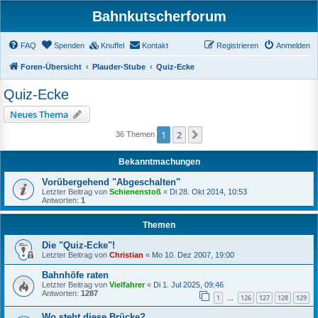
Bahnkutscherforum
FAQ
Spenden
Knuffel
Kontakt
Registrieren
Anmelden
Foren-Übersicht
Plauder-Stube
Quiz-Ecke
Quiz-Ecke
Neues Thema
1
2
Nächste
36 Themen
Bekanntmachungen
Vorübergehend "Abgeschalten"
Letzter Beitrag von
Schienenstoß
«
Di 28. Okt 2014, 10:53
Antworten:
1
Themen
Die "Quiz-Ecke"!
Letzter Beitrag von
Christian
«
Mo 10. Dez 2007, 19:00
Bahnhöfe raten
Letzter Beitrag von
Vielfahrer
«
Di 1. Jul 2025, 09:46
Antworten:
1287
1
126
127
128
129
…
Wo steht diese Brücke?