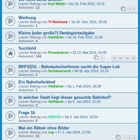
Letzter Beitrag von
Karl Müller
«
Do 24. Feb 2022, 18:11
Antworten:
13
1
2
Werbung
Letzter Beitrag von
Tf Reinhard
«
So 20. Dez 2015, 20:09
Antworten:
1
Kleine (oder große?) Denksportaufgabe
Letzter Beitrag von
Vielfahrer
«
So 15. Feb 2015, 11:50
Antworten:
4
Suchbild
Letzter Beitrag von
Privatbahner
«
Di 13. Mai 2014, 03:45
Antworten:
144
1
12
13
14
15
…
BKFSDSL - Bahnkutscherforum sucht die Super Lok
Letzter Beitrag von
Schienenstoß
«
Mi 30. Apr 2014, 10:32
Antworten:
2
Ein Bahnhofsrätsel
Letzter Beitrag von
Vielfahrer
«
Sa 1. Feb 2014, 19:28
Antworten:
7
In welcher Stadt liegt dieser gesuchte Bahnhof?
Letzter Beitrag von
Vielfahrer
«
Sa 4. Jan 2014, 21:25
Antworten:
3
Frage 16
Letzter Beitrag von
KBS720
«
Sa 4. Jan 2014, 10:54
Antworten:
8
Mal ein Rätsel ohne Bilder
Letzter Beitrag von
svg
«
Fr 3. Jan 2014, 17:58
Antworten:
21
1
2
3