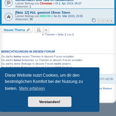
Letzter Beitrag von
Christian
«
Di 2. Apr 2019, 06:07
Antworten:
1
[Netz 12] HzL gewinnt Ulmer Stern
Letzter Beitrag von
KBS720
«
So 31. Mär 2019, 23:05
Antworten:
35
1
2
3
4
Neues Thema
6 Themen • Seite
1
von
1
BERECHTIGUNGEN IN DIESEM FORUM
Du darfst
keine
neuen Themen in diesem Forum erstellen.
Du darfst
keine
Antworten zu Themen in diesem Forum erstellen.
Du darfst deine Beiträge in diesem Forum
nicht
ändern.
Du darfst deine Beiträge in diesem Forum
nicht
löschen.
Du darfst
keine
Dateianhänge in diesem Forum erstellen.
Diese Website nutzt Cookies, um dir den
Foren-Übersicht
Alle Zeiten sind
UTC+02:00
bestmöglichen Komfort bei der Nutzung zu
bieten.
Mehr erfahren
Powered by
phpBB
® Forum Software © phpBB Limited | Style
Square
von ©
Fred Rimbert
Deutsche Übersetzung durch
phpBB.de
Datenschutz
|
Nutzungsbedingungen
Verstanden!