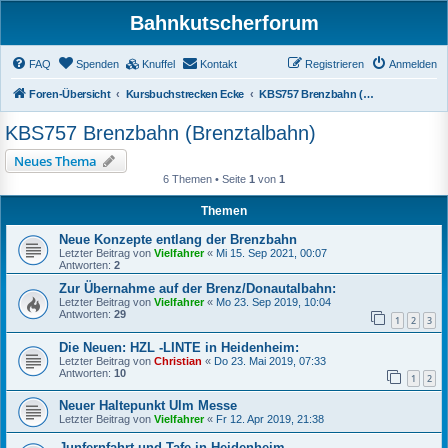
Bahnkutscherforum
FAQ
Spenden
Knuffel
Kontakt
Registrieren
Anmelden
Foren-Übersicht
Kursbuchstrecken Ecke
KBS757 Brenzbahn (Brenztalbahn)
KBS757 Brenzbahn (Brenztalbahn)
Neues Thema
6 Themen • Seite
1
von
1
Themen
Neue Konzepte entlang der Brenzbahn
Letzter Beitrag von
Vielfahrer
«
Mi 15. Sep 2021, 00:07
Antworten:
2
Zur Übernahme auf der Brenz/Donautalbahn:
Letzter Beitrag von
Vielfahrer
«
Mo 23. Sep 2019, 10:04
Antworten:
29
1
2
3
Die Neuen: HZL -LINTE in Heidenheim:
Letzter Beitrag von
Christian
«
Do 23. Mai 2019, 07:33
Antworten:
10
1
2
Neuer Haltepunkt Ulm Messe
Letzter Beitrag von
Vielfahrer
«
Fr 12. Apr 2019, 21:38
Junfernfahrt und Tafe in Heidenheim