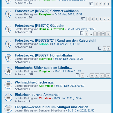
Antworten:
31
1
2
3
4
Fotostrecke: [KBS720] Schwarzwaldbahn
Letzter Beitrag von
Rangierer
«
Di 16. Aug 2022, 15:31
Antworten:
50
1
2
3
4
5
6
Fotostrecke: [KBS740] Gäubahn
Letzter Beitrag von
Heinz aus Rottweil
«
Sa 23. Mär 2019, 20:58
Antworten:
93
1
7
8
9
10
…
Fotostrecke: [KBS723/724] Rund um den Kaiserstuhl
Letzter Beitrag von
KBS720
«
Fr 28. Apr 2017, 17:10
Antworten:
13
1
2
Fotostrecke: [KBS727] Höllentalbahn
Letzter Beitrag von
Trainfreak
«
Mi 30. Dez 2015, 18:27
Antworten:
5
Historische Bilder aus dem Ländle...
Letzter Beitrag von
Rangierer
«
Mo 1. Jul 2024, 10:13
Antworten:
384
1
36
37
38
39
…
Weihnachtswünsche u.a.
Letzter Beitrag von
Karl Müller
«
Mi 27. Dez 2023, 09:50
Antworten:
3
Elektrisch durchs Ammertal
Letzter Beitrag von
Christian
«
Di 24. Jan 2023, 09:54
Antworten:
4
Fahrplanwechsel rund um Stuttgart und Zürich
Letzter Beitrag von
Benutzer 14 gelöscht
«
So 8. Jan 2023, 11:50