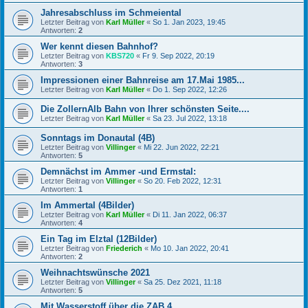
Jahresabschluss im Schmeiental
Letzter Beitrag von
Karl Müller
«
So 1. Jan 2023, 19:45
Antworten:
2
Wer kennt diesen Bahnhof?
Letzter Beitrag von
KBS720
«
Fr 9. Sep 2022, 20:19
Antworten:
3
Impressionen einer Bahnreise am 17.Mai 1985...
Letzter Beitrag von
Karl Müller
«
Do 1. Sep 2022, 12:26
Die ZollernAlb Bahn von Ihrer schönsten Seite....
Letzter Beitrag von
Karl Müller
«
Sa 23. Jul 2022, 13:18
Sonntags im Donautal (4B)
Letzter Beitrag von
Villinger
«
Mi 22. Jun 2022, 22:21
Antworten:
5
Demnächst im Ammer -und Ermstal:
Letzter Beitrag von
Villinger
«
So 20. Feb 2022, 12:31
Antworten:
1
Im Ammertal (4Bilder)
Letzter Beitrag von
Karl Müller
«
Di 11. Jan 2022, 06:37
Antworten:
4
Ein Tag im Elztal (12Bilder)
Letzter Beitrag von
Friederich
«
Mo 10. Jan 2022, 20:41
Antworten:
2
Weihnachtswünsche 2021
Letzter Beitrag von
Villinger
«
Sa 25. Dez 2021, 11:18
Antworten:
5
Mit Wasserstoff über die ZAB 4