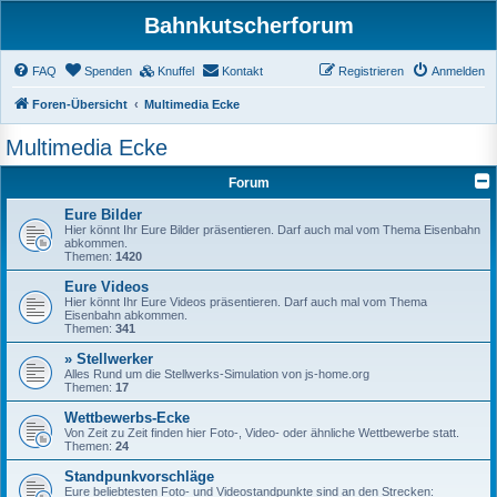
Bahnkutscherforum
FAQ
Spenden
Knuffel
Kontakt
Registrieren
Anmelden
Foren-Übersicht
Multimedia Ecke
Multimedia Ecke
Forum
Eure Bilder
Hier könnt Ihr Eure Bilder präsentieren. Darf auch mal vom Thema Eisenbahn
abkommen.
Themen:
1420
Eure Videos
Hier könnt Ihr Eure Videos präsentieren. Darf auch mal vom Thema
Eisenbahn abkommen.
Themen:
341
» Stellwerker
Alles Rund um die Stellwerks-Simulation von js-home.org
Themen:
17
Wettbewerbs-Ecke
Von Zeit zu Zeit finden hier Foto-, Video- oder ähnliche Wettbewerbe statt.
Themen:
24
Standpunkvorschläge
Eure beliebtesten Foto- und Videostandpunkte sind an den Strecken: