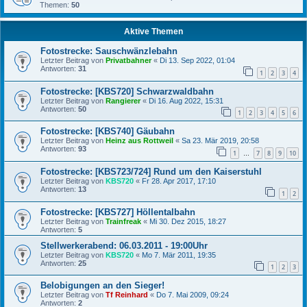
Themen:
50
Aktive Themen
Fotostrecke: Sauschwänzlebahn
Letzter Beitrag von
Privatbahner
«
Di 13. Sep 2022, 01:04
Antworten:
31
1
2
3
4
Fotostrecke: [KBS720] Schwarzwaldbahn
Letzter Beitrag von
Rangierer
«
Di 16. Aug 2022, 15:31
Antworten:
50
1
2
3
4
5
6
Fotostrecke: [KBS740] Gäubahn
Letzter Beitrag von
Heinz aus Rottweil
«
Sa 23. Mär 2019, 20:58
Antworten:
93
1
7
8
9
10
…
Fotostrecke: [KBS723/724] Rund um den Kaiserstuhl
Letzter Beitrag von
KBS720
«
Fr 28. Apr 2017, 17:10
Antworten:
13
1
2
Fotostrecke: [KBS727] Höllentalbahn
Letzter Beitrag von
Trainfreak
«
Mi 30. Dez 2015, 18:27
Antworten:
5
Stellwerkerabend: 06.03.2011 - 19:00Uhr
Letzter Beitrag von
KBS720
«
Mo 7. Mär 2011, 19:35
Antworten:
25
1
2
3
Belobigungen an den Sieger!
Letzter Beitrag von
Tf Reinhard
«
Do 7. Mai 2009, 09:24
Antworten:
2