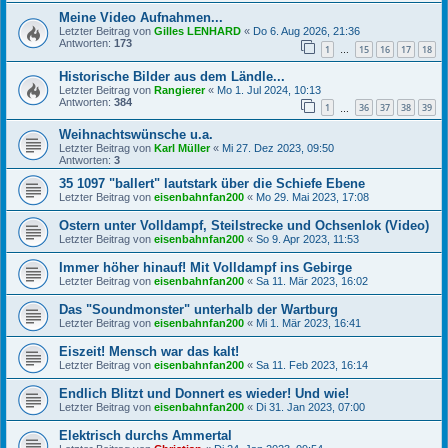
Meine Video Aufnahmen...
Letzter Beitrag von
Gilles LENHARD
«
Do 6. Aug 2026, 21:36
Antworten:
173
1
15
16
17
18
…
Historische Bilder aus dem Ländle...
Letzter Beitrag von
Rangierer
«
Mo 1. Jul 2024, 10:13
Antworten:
384
1
36
37
38
39
…
Weihnachtswünsche u.a.
Letzter Beitrag von
Karl Müller
«
Mi 27. Dez 2023, 09:50
Antworten:
3
35 1097 "ballert" lautstark über die Schiefe Ebene
Letzter Beitrag von
eisenbahnfan200
«
Mo 29. Mai 2023, 17:08
Ostern unter Volldampf, Steilstrecke und Ochsenlok (Video)
Letzter Beitrag von
eisenbahnfan200
«
So 9. Apr 2023, 11:53
Immer höher hinauf! Mit Volldampf ins Gebirge
Letzter Beitrag von
eisenbahnfan200
«
Sa 11. Mär 2023, 16:02
Das "Soundmonster" unterhalb der Wartburg
Letzter Beitrag von
eisenbahnfan200
«
Mi 1. Mär 2023, 16:41
Eiszeit! Mensch war das kalt!
Letzter Beitrag von
eisenbahnfan200
«
Sa 11. Feb 2023, 16:14
Endlich Blitzt und Donnert es wieder! Und wie!
Letzter Beitrag von
eisenbahnfan200
«
Di 31. Jan 2023, 07:00
Elektrisch durchs Ammertal