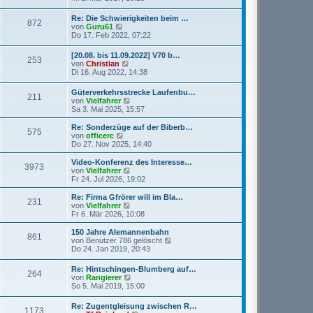
i
e
u
t
r
e
r
Re: Die Schwierigkeiten beim …
B
872
s
N
a
von
Guru61
e
t
e
g
Do 17. Feb 2022, 07:22
i
e
u
t
r
e
r
[20.08. bis 11.09.2022] V70 b…
B
253
s
a
N
von
Christian
e
t
g
e
Di 16. Aug 2022, 14:38
i
e
u
t
r
e
r
Güterverkehrsstrecke Laufenbu…
B
211
s
a
N
von
Vielfahrer
e
t
g
e
Sa 3. Mai 2025, 15:57
i
e
u
t
r
e
r
Re: Sonderzüge auf der Biberb…
B
575
s
a
N
von
officerc
e
t
g
e
Do 27. Nov 2025, 14:40
i
e
u
t
r
e
Video-Konferenz des Interesse…
r
3973
B
s
N
von
Vielfahrer
a
e
t
e
Fr 24. Jul 2026, 19:02
g
i
e
u
t
r
e
Re: Firma Gfrörer will im Bla…
r
231
B
s
N
von
Vielfahrer
a
e
t
e
Fr 6. Mär 2026, 10:08
g
i
e
u
t
r
e
150 Jahre Alemannenbahn
r
861
B
s
N
von
Benutzer 786 gelöscht
a
e
t
e
Do 24. Jan 2019, 20:43
g
i
e
u
t
r
e
Re: Hintschingen-Blumberg auf…
r
B
264
s
N
von
Rangierer
a
e
t
e
So 5. Mai 2019, 15:00
g
i
e
u
t
r
e
r
Re: Zugentgleisung zwischen R…
B
1173
s