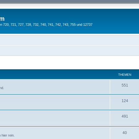
um
 720, 721, 727, 728, 732, 740, 741, 742, 743, 755 und 12737
THEMEN
551
nd.
124
491
40
hier rein.