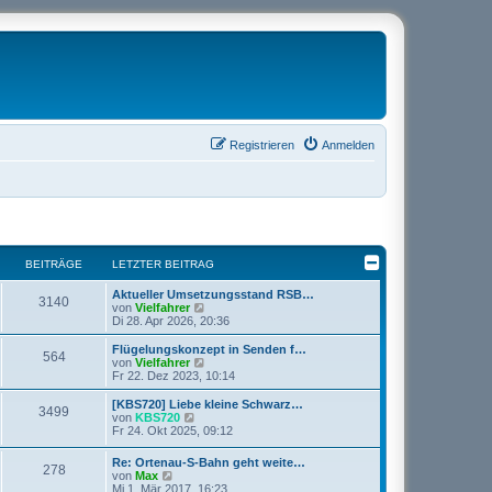
Registrieren
Anmelden
BEITRÄGE
LETZTER BEITRAG
Aktueller Umsetzungsstand RSB…
3140
N
von
Vielfahrer
e
Di 28. Apr 2026, 20:36
u
e
Flügelungskonzept in Senden f…
564
s
N
von
Vielfahrer
t
e
Fr 22. Dez 2023, 10:14
e
u
r
e
[KBS720] Liebe kleine Schwarz…
3499
B
s
N
von
KBS720
e
t
e
Fr 24. Okt 2025, 09:12
i
e
u
t
r
e
Re: Ortenau-S-Bahn geht weite…
r
B
278
s
N
von
Max
a
e
t
e
Mi 1. Mär 2017, 16:23
g