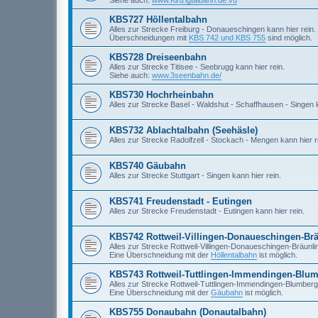
KBS727 Höllentalbahn
Alles zur Strecke Freiburg - Donaueschingen kann hier rein.
Überschneidungen mit
KBS 742 und KBS 755
sind möglich.
KBS728 Dreiseenbahn
Alles zur Strecke Titisee - Seebrugg kann hier rein.
Siehe auch:
www.3seenbahn.de/
KBS730 Hochrheinbahn
Alles zur Strecke Basel - Waldshut - Schaffhausen - Singen k
KBS732 Ablachtalbahn (Seehäsle)
Alles zur Strecke Radolfzell - Stockach - Mengen kann hier r
KBS740 Gäubahn
Alles zur Strecke Stuttgart - Singen kann hier rein.
KBS741 Freudenstadt - Eutingen
Alles zur Strecke Freudenstadt - Eutingen kann hier rein.
KBS742 Rottweil-Villingen-Donaueschingen-Br
Alles zur Strecke Rottweil-Villingen-Donaueschingen-Bräunlin
Eine Überschneidung mit der
Höllentalbahn
ist möglich.
KBS743 Rottweil-Tuttlingen-Immendingen-Blu
Alles zur Strecke Rottweil-Tuttlingen-Immendingen-Blumberg 
Eine Überschneidung mit der
Gäubahn
ist möglich.
KBS755 Donaubahn (Donautalbahn)