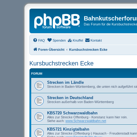
Bahnkutscherfor
Das Forum für die Kursbuchstrecken
FAQ
Spenden
Knuffel
Kontakt
Foren-Übersicht
Kursbuchstrecken Ecke
Kursbuchstrecken Ecke
FORUM
Strecken im Ländle
Strecken in Baden-Württemberg, die unten nich aufgeführt si
Strecken in Deutschland
Strecken außerhalb von Baden-Württemberg
KBS720 Schwarzwaldbahn
Alles zur Strecke Offenburg - Konstanz kann hier rein.
Siehe auch:
www.Schwarzwaldbahn.net
KBS721 Kinzigtalbahn
Alles zur Strecke (Offenburg-) Hausach - Freudenstadt kann 
Siehe auch:
www.Kinzigtalbahn.de.vu