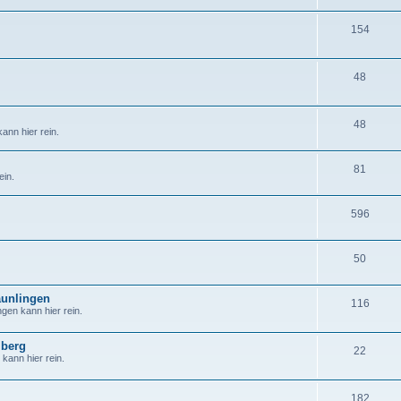
154
48
48
ann hier rein.
81
ein.
596
50
äunlingen
116
gen kann hier rein.
mberg
22
kann hier rein.
182