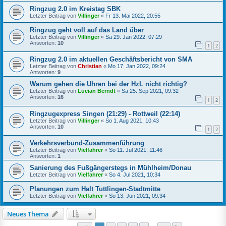
Ringzug 2.0 im Kreistag SBK
Letzter Beitrag von
Villinger
«
Fr 13. Mai 2022, 20:55
Ringzug geht voll auf das Land über
Letzter Beitrag von
Villinger
«
Sa 29. Jan 2022, 07:29
Antworten:
10
1
2
Ringzug 2.0 im aktuellen Geschäftsbericht von SMA
Letzter Beitrag von
Christian
«
Mo 17. Jan 2022, 09:24
Antworten:
9
Warum gehen die Uhren bei der HzL nicht richtig?
Letzter Beitrag von
Lucian Berndt
«
Sa 25. Sep 2021, 09:32
Antworten:
16
1
2
Ringzugexpress Singen (21:29) - Rottweil (22:14)
Letzter Beitrag von
Villinger
«
So 1. Aug 2021, 10:43
Antworten:
10
1
2
Verkehrsverbund-Zusammenführung
Letzter Beitrag von
Vielfahrer
«
So 11. Jul 2021, 11:46
Antworten:
1
Sanierung des Fußgängerstegs in Mühlheim/Donau
Letzter Beitrag von
Vielfahrer
«
So 4. Jul 2021, 10:34
Planungen zum Halt Tuttlingen-Stadtmitte
Letzter Beitrag von
Vielfahrer
«
So 13. Jun 2021, 09:34
Neues Thema