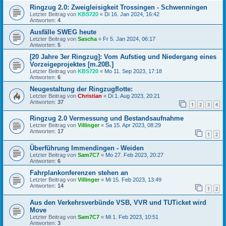
Ringzug 2.0: Zweigleisigkeit Trossingen - Schwenningen
Letzter Beitrag von
KBS720
«
Di 16. Jan 2024, 16:42
Antworten:
4
Ausfälle SWEG heute
Letzter Beitrag von
Sascha
«
Fr 5. Jan 2024, 06:17
Antworten:
5
[20 Jahre 3er Ringzug]: Vom Aufstieg und Niedergang eines
Vorzeigeprojektes [m.20B.]
Letzter Beitrag von
KBS720
«
Mo 11. Sep 2023, 17:18
Antworten:
6
Neugestaltung der Ringzugflotte:
Letzter Beitrag von
Christian
«
Di 1. Aug 2023, 20:21
Antworten:
37
1
2
3
4
Ringzug 2.0 Vermessung und Bestandsaufnahme
Letzter Beitrag von
Villinger
«
Sa 15. Apr 2023, 08:29
Antworten:
17
1
2
Überführung Immendingen - Weiden
Letzter Beitrag von
Sam7C7
«
Mo 27. Feb 2023, 20:27
Antworten:
6
Fahrplankonferenzen stehen an
Letzter Beitrag von
Villinger
«
Mi 15. Feb 2023, 13:49
Antworten:
14
1
2
Aus den Verkehrsverbünde VSB, VVR und TUTicket wird
Move
Letzter Beitrag von
Sam7C7
«
Mi 1. Feb 2023, 10:51
Antworten:
3