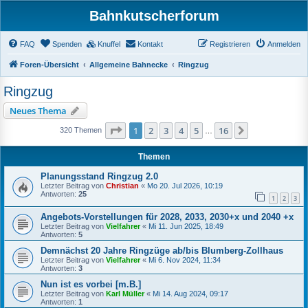
Bahnkutscherforum
FAQ
Spenden
Knuffel
Kontakt
Registrieren
Anmelden
Foren-Übersicht
Allgemeine Bahnecke
Ringzug
Ringzug
Neues Thema
Seite
1
von
16
1
2
3
4
5
16
Nächste
320 Themen
…
Themen
Planungsstand Ringzug 2.0
Letzter Beitrag von
Christian
«
Mo 20. Jul 2026, 10:19
Antworten:
25
1
2
3
Angebots-Vorstellungen für 2028, 2033, 2030+x und 2040 +x
Letzter Beitrag von
Vielfahrer
«
Mi 11. Jun 2025, 18:49
Antworten:
5
Demnächst 20 Jahre Ringzüge ab/bis Blumberg-Zollhaus
Letzter Beitrag von
Vielfahrer
«
Mi 6. Nov 2024, 11:34
Antworten:
3
Nun ist es vorbei [m.B.]
Letzter Beitrag von
Karl Müller
«
Mi 14. Aug 2024, 09:17
Antworten:
1