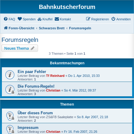
Bahnkutscherforum
FAQ
Spenden
Knuffel
Kontakt
Registrieren
Anmelden
Foren-Übersicht
Schwarzes Brett
Forumsregeln
Forumsregeln
Neues Thema
3 Themen • Seite
1
von
1
Bekanntmachungen
Ein paar Fehler
Letzter Beitrag von
Tf Reinhard
«
Do 1. Apr 2010, 15:33
Antworten:
1
Die Forums-Regeln!
Letzter Beitrag von
Christian
«
So 4. Mär 2012, 09:37
Antworten:
3
Themen
Über dieses Forum
Letzter Beitrag von
ZS&FB Saaleplatte
«
So 8. Apr 2007, 21:18
Antworten:
2
Impressum
Letzter Beitrag von
Christian
«
Fr 16. Feb 2007, 21:26