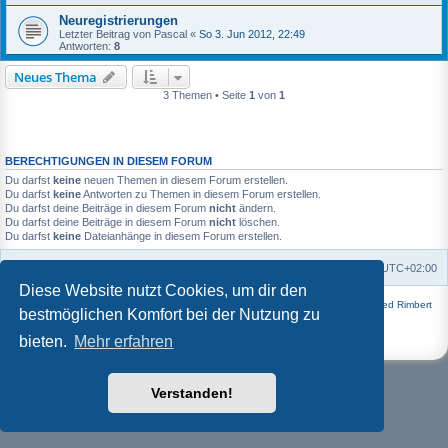
Neuregistrierungen
Letzter Beitrag von
Pascal
«
So 3. Jun 2012, 22:49
Antworten:
8
Neues Thema
3 Themen • Seite
1
von
1
BERECHTIGUNGEN IN DIESEM FORUM
Du darfst
keine
neuen Themen in diesem Forum erstellen.
Du darfst
keine
Antworten zu Themen in diesem Forum erstellen.
Du darfst deine Beiträge in diesem Forum
nicht
ändern.
Du darfst deine Beiträge in diesem Forum
nicht
löschen.
Du darfst
keine
Dateianhänge in diesem Forum erstellen.
Foren-Übersicht
Alle Zeiten sind
UTC+02:00
Diese Website nutzt Cookies, um dir den
Powered by
phpBB
® Forum Software © phpBB Limited | Style
Square
von ©
Fred Rimbert
bestmöglichen Komfort bei der Nutzung zu
Deutsche Übersetzung durch
phpBB.de
bieten.
Mehr erfahren
Datenschutz
|
Nutzungsbedingungen
Verstanden!