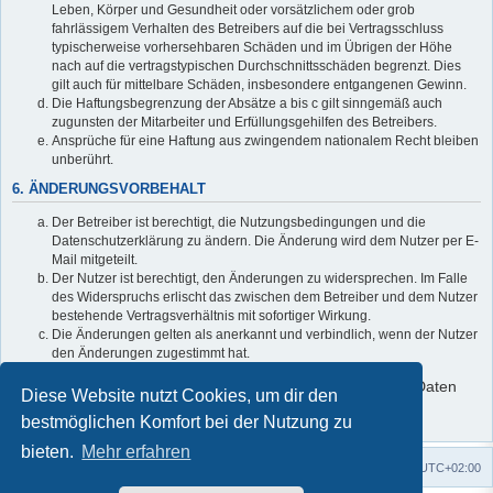
Leben, Körper und Gesundheit oder vorsätzlichem oder grob
fahrlässigem Verhalten des Betreibers auf die bei Vertragsschluss
typischerweise vorhersehbaren Schäden und im Übrigen der Höhe
nach auf die vertragstypischen Durchschnittsschäden begrenzt. Dies
gilt auch für mittelbare Schäden, insbesondere entgangenen Gewinn.
Die Haftungsbegrenzung der Absätze a bis c gilt sinngemäß auch
zugunsten der Mitarbeiter und Erfüllungsgehilfen des Betreibers.
Ansprüche für eine Haftung aus zwingendem nationalem Recht bleiben
unberührt.
6. ÄNDERUNGSVORBEHALT
Der Betreiber ist berechtigt, die Nutzungsbedingungen und die
Datenschutzerklärung zu ändern. Die Änderung wird dem Nutzer per E-
Mail mitgeteilt.
Der Nutzer ist berechtigt, den Änderungen zu widersprechen. Im Falle
des Widerspruchs erlischt das zwischen dem Betreiber und dem Nutzer
bestehende Vertragsverhältnis mit sofortiger Wirkung.
Die Änderungen gelten als anerkannt und verbindlich, wenn der Nutzer
den Änderungen zugestimmt hat.
Informationen über den Umgang mit deinen persönlichen Daten
Diese Website nutzt Cookies, um dir den
sind in der Datenschutzerklärung enthalten.
bestmöglichen Komfort bei der Nutzung zu
bieten.
Mehr erfahren
Foren-Übersicht
Alle Zeiten sind
UTC+02:00