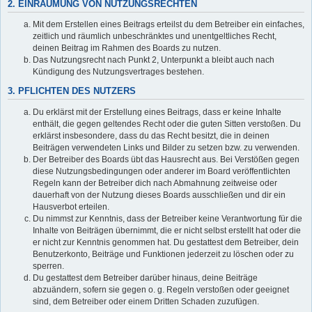
2. EINRÄUMUNG VON NUTZUNGSRECHTEN
Mit dem Erstellen eines Beitrags erteilst du dem Betreiber ein einfaches,
zeitlich und räumlich unbeschränktes und unentgeltliches Recht,
deinen Beitrag im Rahmen des Boards zu nutzen.
Das Nutzungsrecht nach Punkt 2, Unterpunkt a bleibt auch nach
Kündigung des Nutzungsvertrages bestehen.
3. PFLICHTEN DES NUTZERS
Du erklärst mit der Erstellung eines Beitrags, dass er keine Inhalte
enthält, die gegen geltendes Recht oder die guten Sitten verstoßen. Du
erklärst insbesondere, dass du das Recht besitzt, die in deinen
Beiträgen verwendeten Links und Bilder zu setzen bzw. zu verwenden.
Der Betreiber des Boards übt das Hausrecht aus. Bei Verstößen gegen
diese Nutzungsbedingungen oder anderer im Board veröffentlichten
Regeln kann der Betreiber dich nach Abmahnung zeitweise oder
dauerhaft von der Nutzung dieses Boards ausschließen und dir ein
Hausverbot erteilen.
Du nimmst zur Kenntnis, dass der Betreiber keine Verantwortung für die
Inhalte von Beiträgen übernimmt, die er nicht selbst erstellt hat oder die
er nicht zur Kenntnis genommen hat. Du gestattest dem Betreiber, dein
Benutzerkonto, Beiträge und Funktionen jederzeit zu löschen oder zu
sperren.
Du gestattest dem Betreiber darüber hinaus, deine Beiträge
abzuändern, sofern sie gegen o. g. Regeln verstoßen oder geeignet
sind, dem Betreiber oder einem Dritten Schaden zuzufügen.