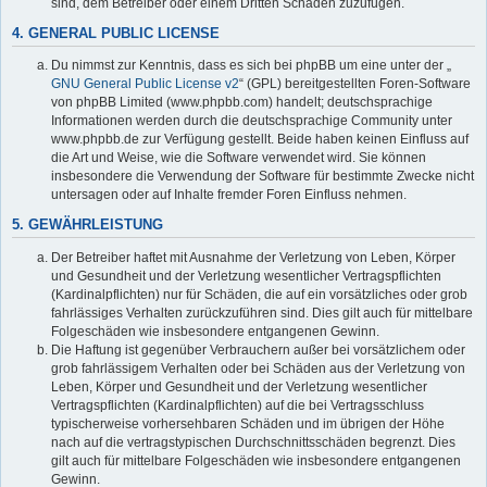
sind, dem Betreiber oder einem Dritten Schaden zuzufügen.
4. GENERAL PUBLIC LICENSE
Du nimmst zur Kenntnis, dass es sich bei phpBB um eine unter der „
GNU General Public License v2
“ (GPL) bereitgestellten Foren-Software
von phpBB Limited (www.phpbb.com) handelt; deutschsprachige
Informationen werden durch die deutschsprachige Community unter
www.phpbb.de zur Verfügung gestellt. Beide haben keinen Einfluss auf
die Art und Weise, wie die Software verwendet wird. Sie können
insbesondere die Verwendung der Software für bestimmte Zwecke nicht
untersagen oder auf Inhalte fremder Foren Einfluss nehmen.
5. GEWÄHRLEISTUNG
Der Betreiber haftet mit Ausnahme der Verletzung von Leben, Körper
und Gesundheit und der Verletzung wesentlicher Vertragspflichten
(Kardinalpflichten) nur für Schäden, die auf ein vorsätzliches oder grob
fahrlässiges Verhalten zurückzuführen sind. Dies gilt auch für mittelbare
Folgeschäden wie insbesondere entgangenen Gewinn.
Die Haftung ist gegenüber Verbrauchern außer bei vorsätzlichem oder
grob fahrlässigem Verhalten oder bei Schäden aus der Verletzung von
Leben, Körper und Gesundheit und der Verletzung wesentlicher
Vertragspflichten (Kardinalpflichten) auf die bei Vertragsschluss
typischerweise vorhersehbaren Schäden und im übrigen der Höhe
nach auf die vertragstypischen Durchschnittsschäden begrenzt. Dies
gilt auch für mittelbare Folgeschäden wie insbesondere entgangenen
Gewinn.