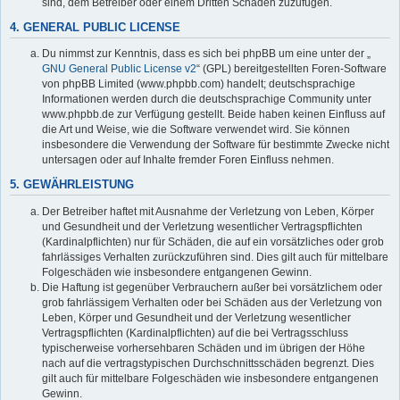
sind, dem Betreiber oder einem Dritten Schaden zuzufügen.
4. GENERAL PUBLIC LICENSE
Du nimmst zur Kenntnis, dass es sich bei phpBB um eine unter der „
GNU General Public License v2
“ (GPL) bereitgestellten Foren-Software
von phpBB Limited (www.phpbb.com) handelt; deutschsprachige
Informationen werden durch die deutschsprachige Community unter
www.phpbb.de zur Verfügung gestellt. Beide haben keinen Einfluss auf
die Art und Weise, wie die Software verwendet wird. Sie können
insbesondere die Verwendung der Software für bestimmte Zwecke nicht
untersagen oder auf Inhalte fremder Foren Einfluss nehmen.
5. GEWÄHRLEISTUNG
Der Betreiber haftet mit Ausnahme der Verletzung von Leben, Körper
und Gesundheit und der Verletzung wesentlicher Vertragspflichten
(Kardinalpflichten) nur für Schäden, die auf ein vorsätzliches oder grob
fahrlässiges Verhalten zurückzuführen sind. Dies gilt auch für mittelbare
Folgeschäden wie insbesondere entgangenen Gewinn.
Die Haftung ist gegenüber Verbrauchern außer bei vorsätzlichem oder
grob fahrlässigem Verhalten oder bei Schäden aus der Verletzung von
Leben, Körper und Gesundheit und der Verletzung wesentlicher
Vertragspflichten (Kardinalpflichten) auf die bei Vertragsschluss
typischerweise vorhersehbaren Schäden und im übrigen der Höhe
nach auf die vertragstypischen Durchschnittsschäden begrenzt. Dies
gilt auch für mittelbare Folgeschäden wie insbesondere entgangenen
Gewinn.