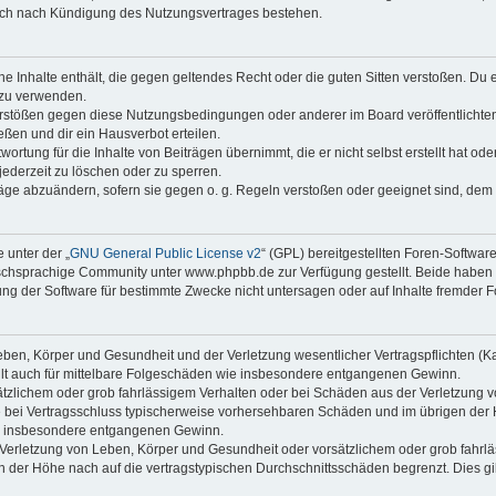
auch nach Kündigung des Nutzungsvertrages bestehen.
eine Inhalte enthält, die gegen geltendes Recht oder die guten Sitten verstoßen. Du 
 zu verwenden.
Verstößen gegen diese Nutzungsbedingungen oder anderer im Board veröffentlicht
ßen und dir ein Hausverbot erteilen.
ortung für die Inhalte von Beiträgen übernimmt, die er nicht selbst erstellt hat od
jederzeit zu löschen oder zu sperren.
räge abzuändern, sofern sie gegen o. g. Regeln verstoßen oder geeignet sind, dem
 unter der „
GNU General Public License v2
“ (GPL) bereitgestellten Foren-Softwa
chsprachige Community unter www.phpbb.de zur Verfügung gestellt. Beide haben ke
g der Software für bestimmte Zwecke nicht untersagen oder auf Inhalte fremder 
ben, Körper und Gesundheit und der Verletzung wesentlicher Vertragspflichten (Kard
gilt auch für mittelbare Folgeschäden wie insbesondere entgangenen Gewinn.
ätzlichem oder grob fahrlässigem Verhalten oder bei Schäden aus der Verletzung 
 die bei Vertragsschluss typischerweise vorhersehbaren Schäden und im übrigen de
wie insbesondere entgangenen Gewinn.
erletzung von Leben, Körper und Gesundheit oder vorsätzlichem oder grob fahrläs
der Höhe nach auf die vertragstypischen Durchschnittsschäden begrenzt. Dies gi