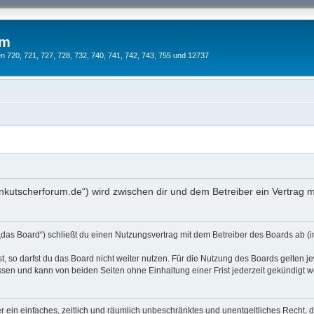
um
 720, 721, 727, 728, 732, 740, 741, 742, 743, 755 und 12737
hnkutscherforum.de“) wird zwischen dir und dem Betreiber ein Vertrag
das Board“) schließt du einen Nutzungsvertrag mit dem Betreiber des Boards ab (im
 so darfst du das Board nicht weiter nutzen. Für die Nutzung des Boards gelten jew
sen und kann von beiden Seiten ohne Einhaltung einer Frist jederzeit gekündigt 
ber ein einfaches, zeitlich und räumlich unbeschränktes und unentgeltliches Recht