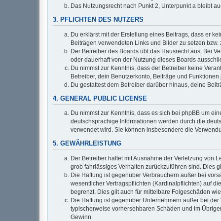
Das Nutzungsrecht nach Punkt 2, Unterpunkt a bleibt 
3. PFLICHTEN DES NUTZERS
Du erklärst mit der Erstellung eines Beitrags, dass er k
Beiträgen verwendeten Links und Bilder zu setzen bzw.
Der Betreiber des Boards übt das Hausrecht aus. Bei 
oder dauerhaft von der Nutzung dieses Boards ausschlie
Du nimmst zur Kenntnis, dass der Betreiber keine Verantw
Betreiber, dein Benutzerkonto, Beiträge und Funktionen 
Du gestattest dem Betreiber darüber hinaus, deine Beit
4. GENERAL PUBLIC LICENSE
Du nimmst zur Kenntnis, dass es sich bei phpBB um eine
deutschsprachige Informationen werden durch die deuts
verwendet wird. Sie können insbesondere die Verwendun
5. GEWÄHRLEISTUNG
Der Betreiber haftet mit Ausnahme der Verletzung von Le
grob fahrlässiges Verhalten zurückzuführen sind. Dies 
Die Haftung ist gegenüber Verbrauchern außer bei vors
wesentlicher Vertragspflichten (Kardinalpflichten) auf
begrenzt. Dies gilt auch für mittelbare Folgeschäden 
Die Haftung ist gegenüber Unternehmern außer bei der V
typischerweise vorhersehbaren Schäden und im Übrigen 
Gewinn.