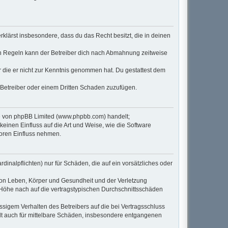
erklärst insbesondere, dass du das Recht besitzt, die in deinen
en Regeln kann der Betreiber dich nach Abmahnung zeitweise
er die er nicht zur Kenntnis genommen hat. Du gestattest dem
 Betreiber oder einem Dritten Schaden zuzufügen.
re von phpBB Limited (www.phpbb.com) handelt;
inen Einfluss auf die Art und Weise, wie die Software
Foren Einfluss nehmen.
inalpflichten) nur für Schäden, die auf ein vorsätzliches oder
von Leben, Körper und Gesundheit und der Verletzung
r Höhe nach auf die vertragstypischen Durchschnittsschäden
sigem Verhalten des Betreibers auf die bei Vertragsschluss
lt auch für mittelbare Schäden, insbesondere entgangenen