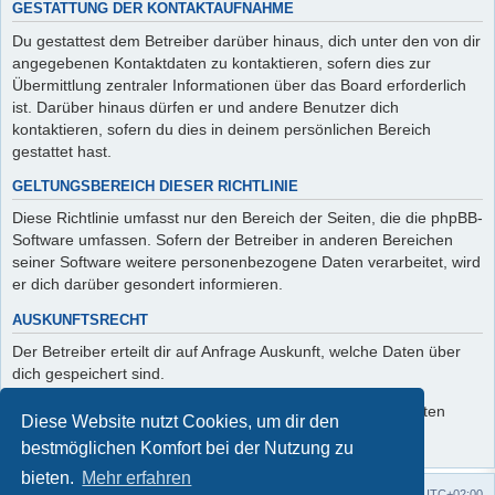
GESTATTUNG DER KONTAKTAUFNAHME
Du gestattest dem Betreiber darüber hinaus, dich unter den von dir
angegebenen Kontaktdaten zu kontaktieren, sofern dies zur
Übermittlung zentraler Informationen über das Board erforderlich
ist. Darüber hinaus dürfen er und andere Benutzer dich
kontaktieren, sofern du dies in deinem persönlichen Bereich
gestattet hast.
GELTUNGSBEREICH DIESER RICHTLINIE
Diese Richtlinie umfasst nur den Bereich der Seiten, die die phpBB-
Software umfassen. Sofern der Betreiber in anderen Bereichen
seiner Software weitere personenbezogene Daten verarbeitet, wird
er dich darüber gesondert informieren.
AUSKUNFTSRECHT
Der Betreiber erteilt dir auf Anfrage Auskunft, welche Daten über
dich gespeichert sind.
Du kannst jederzeit die Löschung bzw. Sperrung deiner Daten
Diese Website nutzt Cookies, um dir den
verlangen. Kontaktiere hierzu bitte den Betreiber.
bestmöglichen Komfort bei der Nutzung zu
bieten.
Mehr erfahren
Foren-Übersicht
Alle Zeiten sind
UTC+02:00