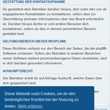
GESTATTUNG DER KONTAKTAUFNAHME
Du gestattest dem Betreiber darüber hinaus, dich unter den von dir
angegebenen Kontaktdaten zu kontaktieren, sofern dies zur
Übermittlung zentraler Informationen über das Board erforderlich
ist. Darüber hinaus dürfen er und andere Benutzer dich
kontaktieren, sofern du dies in deinem persönlichen Bereich
gestattet hast.
GELTUNGSBEREICH DIESER RICHTLINIE
Diese Richtlinie umfasst nur den Bereich der Seiten, die die phpBB-
Software umfassen. Sofern der Betreiber in anderen Bereichen
seiner Software weitere personenbezogene Daten verarbeitet, wird
er dich darüber gesondert informieren.
AUSKUNFTSRECHT
Der Betreiber erteilt dir auf Anfrage Auskunft, welche Daten über
dich gespeichert sind.
Du kannst jederzeit die Löschung bzw. Sperrung deiner Daten
Diese Website nutzt Cookies, um dir den
verlangen. Kontaktiere hierzu bitte den Betreiber.
bestmöglichen Komfort bei der Nutzung zu
bieten.
Mehr erfahren
Foren-Übersicht
Alle Zeiten sind
UTC+02:00