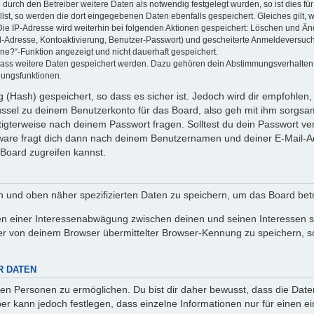
rch den Betreiber weitere Daten als notwendig festgelegt wurden, so ist dies für 
llst, so werden die dort eingegebenen Daten ebenfalls gespeichert. Gleiches gilt, 
Die IP-Adresse wird weiterhin bei folgenden Aktionen gespeichert: Löschen und Ä
l-Adresse, Kontoaktivierung, Benutzer-Passwort) und gescheiterte Anmeldeversuch
ine?“-Funktion angezeigt und nicht dauerhaft gespeichert.
 dass weitere Daten gespeichert werden. Dazu gehören dein Abstimmungsverhalten
gungsfunktionen.
(Hash) gespeichert, so dass es sicher ist. Jedoch wird dir empfohlen, 
ssel zu deinem Benutzerkonto für das Board, also geh mit ihm sorgsam
htigterweise nach deinem Passwort fragen. Solltest du dein Passwort v
are fragt dich dann nach deinem Benutzernamen und deiner E-Mail-Ad
Board zugreifen kannst.
en und oben näher spezifizierten Daten zu speichern, um das Board be
en einer Interessenabwägung zwischen deinen und seinen Interessen so
r von deinem Browser übermittelter Browser-Kennung zu speichern, so
R DATEN
n Personen zu ermöglichen. Du bist dir daher bewusst, dass die Daten d
ber kann jedoch festlegen, dass einzelne Informationen nur für einen ei