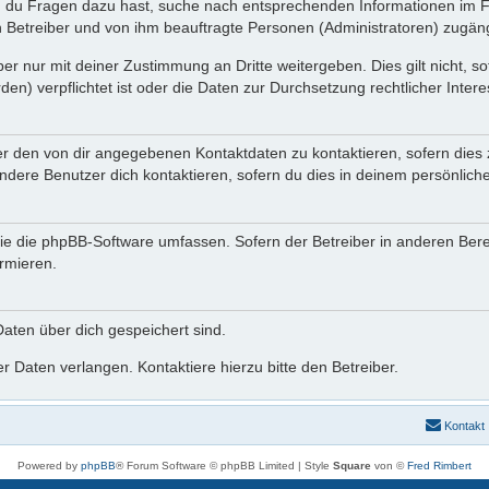
nn du Fragen dazu hast, suche nach entsprechenden Informationen im Fo
en Betreiber und von ihm beauftragte Personen (Administratoren) zugäng
er nur mit deiner Zustimmung an Dritte weitergeben. Dies gilt nicht, s
n) verpflichtet ist oder die Daten zur Durchsetzung rechtlicher Interes
er den von dir angegebenen Kontaktdaten zu kontaktieren, sofern dies 
andere Benutzer dich kontaktieren, sofern du dies in deinem persönliche
, die die phpBB-Software umfassen. Sofern der Betreiber in anderen B
ormieren.
 Daten über dich gespeichert sind.
 Daten verlangen. Kontaktiere hierzu bitte den Betreiber.
Kontakt
Powered by
phpBB
® Forum Software © phpBB Limited | Style
Square
von ©
Fred Rimbert
Deutsche Übersetzung durch
phpBB.de