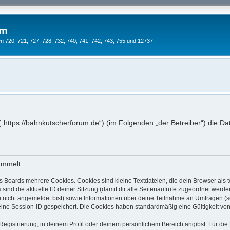
um
 720, 721, 727, 728, 732, 740, 741, 742, 743, 755 und 12737
 („https://bahnkutscherforum.de“) (im Folgenden „der Betreiber“) die
ammelt:
s Boards mehrere Cookies. Cookies sind kleine Textdateien, die dein Browser als
 sind die aktuelle ID deiner Sitzung (damit dir alle Seitenaufrufe zugeordnet werd
u nicht angemeldet bist) sowie Informationen über deine Teilnahme an Umfragen (s
eine Session-ID gespeichert. Die Cookies haben standardmäßig eine Gültigkeit von 
 Registrierung, in deinem Profil oder deinem persönlichem Bereich angibst. Für di