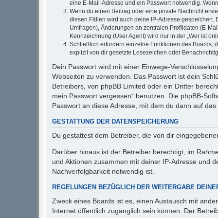
eine E-Mail-Adresse und ein Passwort notwendig. Wenn du
Wenn du einen Beitrag oder eine private Nachricht erste
diesen Fällen wird auch deine IP-Adresse gespeichert. 
Umfragen), Änderungen an zentralen Profildaten (E-Mai
Kennzeichnung (User Agent) wird nur in der „Wer ist onl
Schließlich erfordern einzelne Funktionen des Boards,
explizit von dir gesetzte Lesezeichen oder Benachrichti
Dein Passwort wird mit einer Einwege-Verschlüsselung 
Webseiten zu verwenden. Das Passwort ist dein Schlü
Betreibers, von phpBB Limited oder ein Dritter berec
mein Passwort vergessen“ benutzen. Die phpBB-Softw
Passwort an diese Adresse, mit dem du dann auf das 
GESTATTUNG DER DATENSPEICHERUNG
Du gestattest dem Betreiber, die von dir eingegeben
Darüber hinaus ist der Betreiber berechtigt, im Rahm
und Aktionen zusammen mit deiner IP-Adresse und de
Nachverfolgbarkeit notwendig ist.
REGELUNGEN BEZÜGLICH DER WEITERGABE DEINE
Zweck eines Boards ist es, einen Austausch mit andere
Internet öffentlich zugänglich sein können. Der Betrei