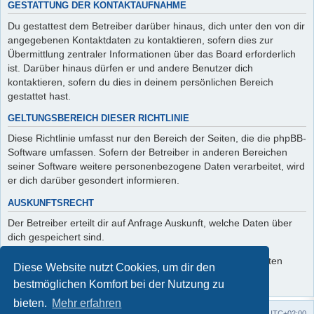
GESTATTUNG DER KONTAKTAUFNAHME
Du gestattest dem Betreiber darüber hinaus, dich unter den von dir
angegebenen Kontaktdaten zu kontaktieren, sofern dies zur
Übermittlung zentraler Informationen über das Board erforderlich
ist. Darüber hinaus dürfen er und andere Benutzer dich
kontaktieren, sofern du dies in deinem persönlichen Bereich
gestattet hast.
GELTUNGSBEREICH DIESER RICHTLINIE
Diese Richtlinie umfasst nur den Bereich der Seiten, die die phpBB-
Software umfassen. Sofern der Betreiber in anderen Bereichen
seiner Software weitere personenbezogene Daten verarbeitet, wird
er dich darüber gesondert informieren.
AUSKUNFTSRECHT
Der Betreiber erteilt dir auf Anfrage Auskunft, welche Daten über
dich gespeichert sind.
Du kannst jederzeit die Löschung bzw. Sperrung deiner Daten
Diese Website nutzt Cookies, um dir den
verlangen. Kontaktiere hierzu bitte den Betreiber.
bestmöglichen Komfort bei der Nutzung zu
bieten.
Mehr erfahren
Foren-Übersicht
Alle Zeiten sind
UTC+02:00