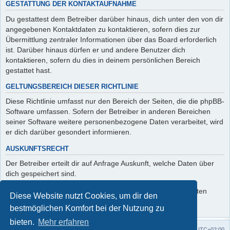
GESTATTUNG DER KONTAKTAUFNAHME
Du gestattest dem Betreiber darüber hinaus, dich unter den von dir
angegebenen Kontaktdaten zu kontaktieren, sofern dies zur
Übermittlung zentraler Informationen über das Board erforderlich
ist. Darüber hinaus dürfen er und andere Benutzer dich
kontaktieren, sofern du dies in deinem persönlichen Bereich
gestattet hast.
GELTUNGSBEREICH DIESER RICHTLINIE
Diese Richtlinie umfasst nur den Bereich der Seiten, die die phpBB-
Software umfassen. Sofern der Betreiber in anderen Bereichen
seiner Software weitere personenbezogene Daten verarbeitet, wird
er dich darüber gesondert informieren.
AUSKUNFTSRECHT
Der Betreiber erteilt dir auf Anfrage Auskunft, welche Daten über
dich gespeichert sind.
Du kannst jederzeit die Löschung bzw. Sperrung deiner Daten
Diese Website nutzt Cookies, um dir den
verlangen. Kontaktiere hierzu bitte den Betreiber.
bestmöglichen Komfort bei der Nutzung zu
bieten.
Mehr erfahren
Foren-Übersicht
Alle Zeiten sind
UTC+02:00