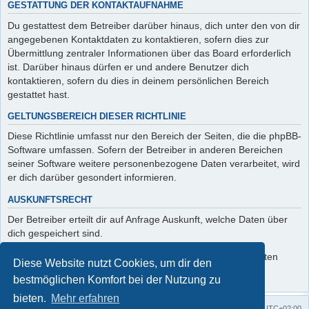
GESTATTUNG DER KONTAKTAUFNAHME
Du gestattest dem Betreiber darüber hinaus, dich unter den von dir
angegebenen Kontaktdaten zu kontaktieren, sofern dies zur
Übermittlung zentraler Informationen über das Board erforderlich
ist. Darüber hinaus dürfen er und andere Benutzer dich
kontaktieren, sofern du dies in deinem persönlichen Bereich
gestattet hast.
GELTUNGSBEREICH DIESER RICHTLINIE
Diese Richtlinie umfasst nur den Bereich der Seiten, die die phpBB-
Software umfassen. Sofern der Betreiber in anderen Bereichen
seiner Software weitere personenbezogene Daten verarbeitet, wird
er dich darüber gesondert informieren.
AUSKUNFTSRECHT
Der Betreiber erteilt dir auf Anfrage Auskunft, welche Daten über
dich gespeichert sind.
Du kannst jederzeit die Löschung bzw. Sperrung deiner Daten
Diese Website nutzt Cookies, um dir den
verlangen. Kontaktiere hierzu bitte den Betreiber.
bestmöglichen Komfort bei der Nutzung zu
bieten.
Mehr erfahren
Foren-Übersicht
Alle Zeiten sind
UTC+02:00