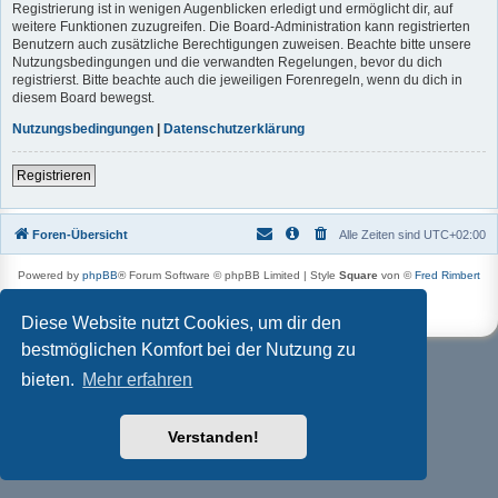
Registrierung ist in wenigen Augenblicken erledigt und ermöglicht dir, auf
weitere Funktionen zuzugreifen. Die Board-Administration kann registrierten
Benutzern auch zusätzliche Berechtigungen zuweisen. Beachte bitte unsere
Nutzungsbedingungen und die verwandten Regelungen, bevor du dich
registrierst. Bitte beachte auch die jeweiligen Forenregeln, wenn du dich in
diesem Board bewegst.
Nutzungsbedingungen
|
Datenschutzerklärung
Registrieren
Foren-Übersicht
Alle Zeiten sind
UTC+02:00
Powered by
phpBB
® Forum Software © phpBB Limited | Style
Square
von ©
Fred Rimbert
Deutsche Übersetzung durch
phpBB.de
Datenschutz
|
Nutzungsbedingungen
Diese Website nutzt Cookies, um dir den
bestmöglichen Komfort bei der Nutzung zu
bieten.
Mehr erfahren
Verstanden!