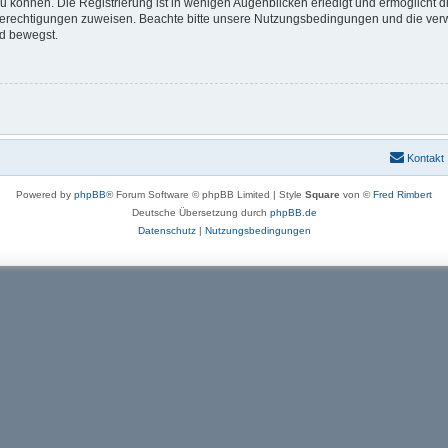
 können. Die Registrierung ist in wenigen Augenblicken erledigt und ermöglicht di
 Berechtigungen zuweisen. Beachte bitte unsere Nutzungsbedingungen und die verwa
rd bewegst.
Kontakt
Powered by
phpBB
® Forum Software © phpBB Limited | Style
Square
von ©
Fred Rimbert
Deutsche Übersetzung durch
phpBB.de
Datenschutz
|
Nutzungsbedingungen