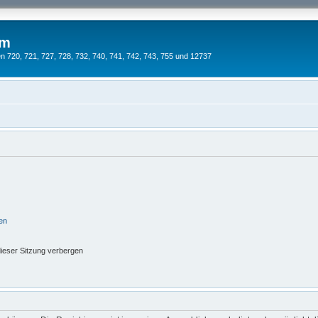
um
 720, 721, 727, 728, 732, 740, 741, 742, 743, 755 und 12737
en
ieser Sitzung verbergen