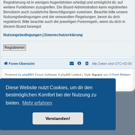
Registrierung ist in wenigen Augenblicken erledigt und ermöglicht dir, auf
weitere Funktionen zuzugreifen. Die Board-Administration kann registrierten
Benutzern auch zusätzliche Berechtigungen zuweisen. Beachte bitte unsere
Nutzungsbedingungen und die verwandten Regelungen, bevor du dich
registrierst. Bitte beachte auch die jeweiligen Forenregeln, wenn du dich in
diesem Board bewegst.
Nutzungsbedingungen
|
Datenschutzerklärung
Registrieren
Foren-Übersicht
Alle Zeiten sind
UTC+02:00
Powered by
phpBB
® Forum Software © phpBB Limited | Style
Square
von ©
Fred Rimbert
Deutsche Übersetzung durch
phpBB.de
Datenschutz
|
Nutzungsbedingungen
Diese Website nutzt Cookies, um dir den
bestmöglichen Komfort bei der Nutzung zu
bieten.
Mehr erfahren
Verstanden!