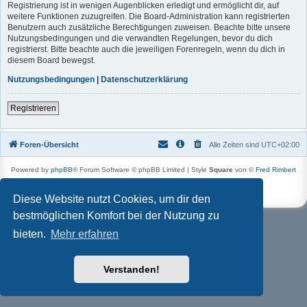
Registrierung ist in wenigen Augenblicken erledigt und ermöglicht dir, auf
weitere Funktionen zuzugreifen. Die Board-Administration kann registrierten
Benutzern auch zusätzliche Berechtigungen zuweisen. Beachte bitte unsere
Nutzungsbedingungen und die verwandten Regelungen, bevor du dich
registrierst. Bitte beachte auch die jeweiligen Forenregeln, wenn du dich in
diesem Board bewegst.
Nutzungsbedingungen
|
Datenschutzerklärung
Registrieren
Foren-Übersicht
Alle Zeiten sind
UTC+02:00
Powered by
phpBB
® Forum Software © phpBB Limited | Style
Square
von ©
Fred Rimbert
Deutsche Übersetzung durch
phpBB.de
Datenschutz
|
Nutzungsbedingungen
Diese Website nutzt Cookies, um dir den
bestmöglichen Komfort bei der Nutzung zu
bieten.
Mehr erfahren
Verstanden!