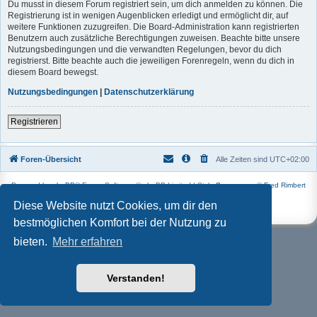
Du musst in diesem Forum registriert sein, um dich anmelden zu können. Die
Registrierung ist in wenigen Augenblicken erledigt und ermöglicht dir, auf
weitere Funktionen zuzugreifen. Die Board-Administration kann registrierten
Benutzern auch zusätzliche Berechtigungen zuweisen. Beachte bitte unsere
Nutzungsbedingungen und die verwandten Regelungen, bevor du dich
registrierst. Bitte beachte auch die jeweiligen Forenregeln, wenn du dich in
diesem Board bewegst.
Nutzungsbedingungen
|
Datenschutzerklärung
Registrieren
Foren-Übersicht
Alle Zeiten sind
UTC+02:00
Powered by
phpBB
® Forum Software © phpBB Limited | Style
Square
von ©
Fred Rimbert
Deutsche Übersetzung durch
phpBB.de
Diese Website nutzt Cookies, um dir den
Datenschutz
|
Nutzungsbedingungen
bestmöglichen Komfort bei der Nutzung zu
bieten.
Mehr erfahren
Verstanden!