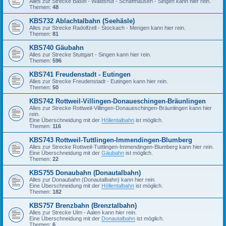
Alles zur Strecke Basel - Waldshut - Schaffhausen - Singen kann hier rein.
Themen:
48
KBS732 Ablachtalbahn (Seehäsle)
Alles zur Strecke Radolfzell - Stockach - Mengen kann hier rein.
Themen:
81
KBS740 Gäubahn
Alles zur Strecke Stuttgart - Singen kann hier rein.
Themen:
596
KBS741 Freudenstadt - Eutingen
Alles zur Strecke Freudenstadt - Eutingen kann hier rein.
Themen:
50
KBS742 Rottweil-Villingen-Donaueschingen-Bräunlingen
Alles zur Strecke Rottweil-Villingen-Donaueschingen-Bräunlingen kann hier
rein.
Eine Überschneidung mit der
Höllentalbahn
ist möglich.
Themen:
116
KBS743 Rottweil-Tuttlingen-Immendingen-Blumberg
Alles zur Strecke Rottweil-Tuttlingen-Immendingen-Blumberg kann hier rein.
Eine Überschneidung mit der
Gäubahn
ist möglich.
Themen:
22
KBS755 Donaubahn (Donautalbahn)
Alles zur Donaubahn (Donautalbahn) kann hier rein.
Eine Überschneidung mit der
Höllentalbahn
ist möglich.
Themen:
182
KBS757 Brenzbahn (Brenztalbahn)
Alles zur Strecke Ulm - Aalen kann hier rein.
Eine Überschneidung mit der
Donautalbahn
ist möglich.
Themen:
6