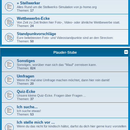
» Stellwerker
Alles Rund um die Stellwerks-Simulation von js-home.org
Themen:
17
Wettbewerbs-Ecke
Von Zeit zu Zeit finden hier Foto-, Video- oder ähnliche Wettbewerbe statt.
Themen:
24
Standpunkvorschläge
Eure beliebtesten Foto- und Videostandpunkte sind an den Strecken:
Themen:
50
Plauder-Stube
Sonstiges
Sonstiges, worüber man sich das "Maul" zerreisen kann.
Themen:
824
Umfragen
Wenn Ihr mal eine Umfrage machen möchtet, dann hier rein damit!
Themen:
20
Quiz-Ecke
Unsere kleine Quiz-Ecke. Fragen über Fragen ...
Themen:
37
Ich suche...
Ich suche etwas!
Themen:
53
Ich stelle mich vor ...
Wenn du das nicht für kindisch hältst, darfst du dich hier gerne kurz vorstellen
...