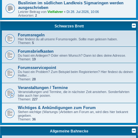
Buslinien im südlichen Landkreis Sigmaringen werden
ausgeschrieben
Letzter Beitrag von
Vielfahrer
«
Di 28. Jul 2026, 10:06
Antworten:
2
Schwarzes Brett
Forumsregeln
Hier findest du all unsere Forumsregeln. Sollte man gelesen haben.
Themen:
5
Forumsbriefkasten
Du hast ein Anliegen? Oder einen Wunsch? Dann ist dies deine Adresse.
Themen:
19
Forumsservicepoint
Du hast ein Problem? Zum Beispiel beim Registrierten? Hier findest du deinen
Helfer...
Themen:
28
Veranstaltungen / Termine
Veranstaltungen und Termine, die in nächster Zeit anstehen. Sonderfahrten
bitte auch hier posten.
Themen:
227
Wichtiges & Ankündigungen zum Forum
Stehen wichtige (Wartungs-)Arbeiten am Forum an, wird dies hier bekannt
gegeben.
Themen:
36
Allgemeine Bahnecke