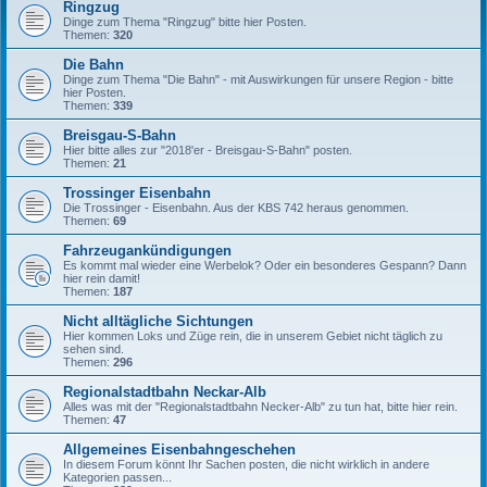
Ringzug
Dinge zum Thema "Ringzug" bitte hier Posten.
Themen:
320
Die Bahn
Dinge zum Thema "Die Bahn" - mit Auswirkungen für unsere Region - bitte
hier Posten.
Themen:
339
Breisgau-S-Bahn
Hier bitte alles zur "2018'er - Breisgau-S-Bahn" posten.
Themen:
21
Trossinger Eisenbahn
Die Trossinger - Eisenbahn. Aus der KBS 742 heraus genommen.
Themen:
69
Fahrzeugankündigungen
Es kommt mal wieder eine Werbelok? Oder ein besonderes Gespann? Dann
hier rein damit!
Themen:
187
Nicht alltägliche Sichtungen
Hier kommen Loks und Züge rein, die in unserem Gebiet nicht täglich zu
sehen sind.
Themen:
296
Regionalstadtbahn Neckar-Alb
Alles was mit der "Regionalstadtbahn Necker-Alb" zu tun hat, bitte hier rein.
Themen:
47
Allgemeines Eisenbahngeschehen
In diesem Forum könnt Ihr Sachen posten, die nicht wirklich in andere
Kategorien passen...