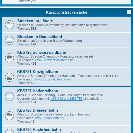
Themen:
289
Kursbuchstrecken Ecke
Strecken im Ländle
Strecken in Baden-Württemberg, die unten nich aufgeführt sind.
Themen:
551
Strecken in Deutschland
Strecken außerhalb von Baden-Württemberg
Themen:
124
KBS720 Schwarzwaldbahn
Alles zur Strecke Offenburg - Konstanz kann hier rein.
Siehe auch:
www.Schwarzwaldbahn.net
Themen:
491
KBS721 Kinzigtalbahn
Alles zur Strecke (Offenburg-) Hausach - Freudenstadt kann hier rein.
Siehe auch:
www.Kinzigtalbahn.de.vu
Themen:
40
KBS727 Höllentalbahn
Alles zur Strecke Freiburg - Donaueschingen kann hier rein.
Überschneidungen mit
KBS 742 und KBS 755
sind möglich.
Themen:
154
KBS728 Dreiseenbahn
Alles zur Strecke Titisee - Seebrugg kann hier rein.
Siehe auch:
www.3seenbahn.de/
Themen:
48
KBS730 Hochrheinbahn