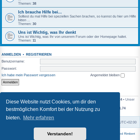
Themen:
38
Ich brauche Hilfe bei...
Solltest du mal Hilfe bei speziellen Sachen brachen, so kannst du hier um Hilfe
bitten ...
Themen:
30
Uns ist Wichtig, was Ihr denkt
Uns ist Wichtig, was Ihr von unserem Forum oder der Homepage haltet.
Themen:
11
ANMELDEN
•
REGISTRIEREN
Benutzername:
Passwort:
Ich habe mein Passwort vergessen
Angemeldet bleiben
STATISTIK
Beiträge insgesamt
49938
• Themen insgesamt
7491
• Mitglieder insgesamt
124
• Unser
Diese Website nutzt Cookies, um dir den
neuestes Mitglied:
OleEwald
Durchschnittliche Beiträge pro Tag
11.62
• Durchschnittliche Themen pro Tag
1.74
bestmöglichen Komfort bei der Nutzung zu
Heutige Beiträge
0
• Heutige Themen
0
bieten.
Mehr erfahren
Foren-Übersicht
Alle Zeiten sind
UTC+02:00
Verstanden!
Powered by
phpBB
® Forum Software © phpBB Limited | Style
Square
von ©
Fred Rimbert
Deutsche Übersetzung durch
phpBB.de