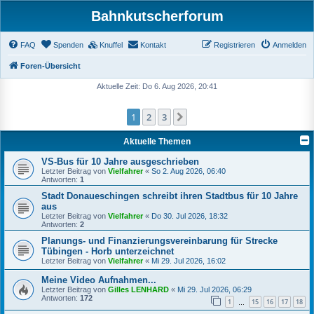
Bahnkutscherforum
FAQ
Spenden
Knuffel
Kontakt
Registrieren
Anmelden
Foren-Übersicht
Aktuelle Zeit: Do 6. Aug 2026, 20:41
1
2
3
Nächste
Aktuelle Themen
VS-Bus für 10 Jahre ausgeschrieben
Letzter Beitrag von
Vielfahrer
«
So 2. Aug 2026, 06:40
Antworten:
1
Stadt Donaueschingen schreibt ihren Stadtbus für 10 Jahre
aus
Letzter Beitrag von
Vielfahrer
«
Do 30. Jul 2026, 18:32
Antworten:
2
Planungs- und Finanzierungsvereinbarung für Strecke
Tübingen - Horb unterzeichnet
Letzter Beitrag von
Vielfahrer
«
Mi 29. Jul 2026, 16:02
Meine Video Aufnahmen...
Letzter Beitrag von
Gilles LENHARD
«
Mi 29. Jul 2026, 06:29
Antworten:
172
1
15
16
17
18
…