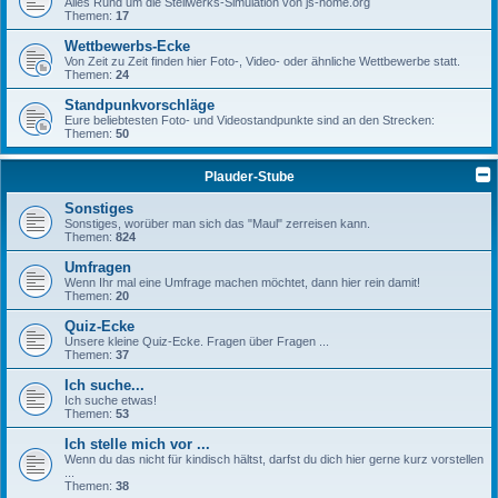
Alles Rund um die Stellwerks-Simulation von js-home.org
Themen:
17
Wettbewerbs-Ecke
Von Zeit zu Zeit finden hier Foto-, Video- oder ähnliche Wettbewerbe statt.
Themen:
24
Standpunkvorschläge
Eure beliebtesten Foto- und Videostandpunkte sind an den Strecken:
Themen:
50
Plauder-Stube
Sonstiges
Sonstiges, worüber man sich das "Maul" zerreisen kann.
Themen:
824
Umfragen
Wenn Ihr mal eine Umfrage machen möchtet, dann hier rein damit!
Themen:
20
Quiz-Ecke
Unsere kleine Quiz-Ecke. Fragen über Fragen ...
Themen:
37
Ich suche...
Ich suche etwas!
Themen:
53
Ich stelle mich vor ...
Wenn du das nicht für kindisch hältst, darfst du dich hier gerne kurz vorstellen
...
Themen:
38