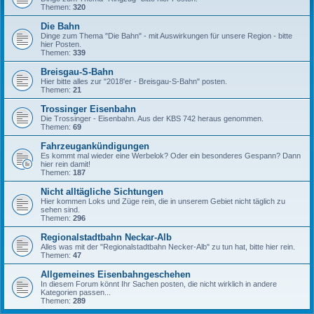
Themen:
320
Die Bahn
Dinge zum Thema "Die Bahn" - mit Auswirkungen für unsere Region - bitte
hier Posten.
Themen:
339
Breisgau-S-Bahn
Hier bitte alles zur "2018'er - Breisgau-S-Bahn" posten.
Themen:
21
Trossinger Eisenbahn
Die Trossinger - Eisenbahn. Aus der KBS 742 heraus genommen.
Themen:
69
Fahrzeugankündigungen
Es kommt mal wieder eine Werbelok? Oder ein besonderes Gespann? Dann
hier rein damit!
Themen:
187
Nicht alltägliche Sichtungen
Hier kommen Loks und Züge rein, die in unserem Gebiet nicht täglich zu
sehen sind.
Themen:
296
Regionalstadtbahn Neckar-Alb
Alles was mit der "Regionalstadtbahn Necker-Alb" zu tun hat, bitte hier rein.
Themen:
47
Allgemeines Eisenbahngeschehen
In diesem Forum könnt Ihr Sachen posten, die nicht wirklich in andere
Kategorien passen...
Themen:
289