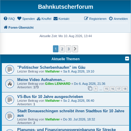
Bahnkutscherforum
FAQ
Spenden
Knuffel
Kontakt
Registrieren
Anmelden
Foren-Übersicht
Aktuelle Zeit: Mo 10. Aug 2026, 13:44
1
2
3
Nächste
Aktuelle Themen
"Politischer Scherbenhaufen" im Gäu
Letzter Beitrag von
Vielfahrer
«
Sa 8. Aug 2026, 19:10
Meine Video Aufnahmen...
Letzter Beitrag von
Gilles LENHARD
«
Do 6. Aug 2026, 21:36
Antworten:
173
1
15
16
17
18
…
VS-Bus für 10 Jahre ausgeschrieben
Letzter Beitrag von
Vielfahrer
«
So 2. Aug 2026, 06:40
Antworten:
1
Stadt Donaueschingen schreibt ihren Stadtbus für 10 Jahre
aus
Letzter Beitrag von
Vielfahrer
«
Do 30. Jul 2026, 18:32
Antworten:
2
Planungs- und Finanzierungsvereinbarung für Strecke