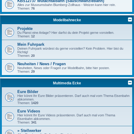
KBS12737 Wutachtalbahn (Sauschwänzlebahn)
Alles zur Museumsbahn Blumberg-Zollhaus - Weizen kann hier rein.
Themen:
76
Modellbahnecke
Projekte
Du Planst eine Anlage? Hier darfst du dein Projekt gerne vorstellen.
Themen:
12
Mein Fuhrpark
Deinen Fuhrpark würdest du gerne vorstellen? Kein Problem. Hier bist du
Richtig!
Themen:
20
Neuheiten / News / Fragen
Neuheiten, News oder Fragen zur Modellbahn, bitte hier posten.
Themen:
29
Multimedia Ecke
Eure Bilder
Hier könnt Ihr Eure Bilder präsentieren. Darf auch mal vom Thema Eisenbahn
abkommen.
Themen:
1420
Eure Videos
Hier könnt Ihr Eure Videos präsentieren. Darf auch mal vom Thema
Eisenbahn abkommen.
Themen:
341
» Stellwerker