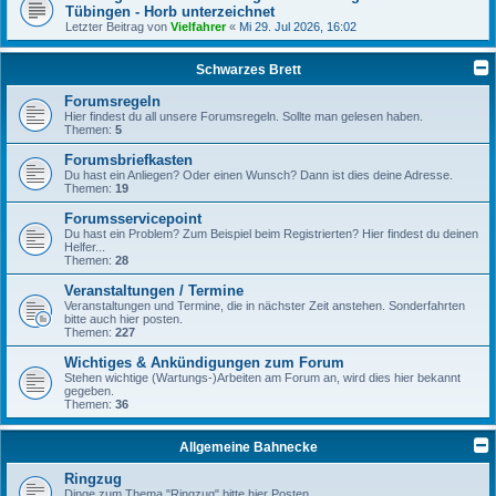
Tübingen - Horb unterzeichnet
Letzter Beitrag von
Vielfahrer
«
Mi 29. Jul 2026, 16:02
Schwarzes Brett
Forumsregeln
Hier findest du all unsere Forumsregeln. Sollte man gelesen haben.
Themen:
5
Forumsbriefkasten
Du hast ein Anliegen? Oder einen Wunsch? Dann ist dies deine Adresse.
Themen:
19
Forumsservicepoint
Du hast ein Problem? Zum Beispiel beim Registrierten? Hier findest du deinen
Helfer...
Themen:
28
Veranstaltungen / Termine
Veranstaltungen und Termine, die in nächster Zeit anstehen. Sonderfahrten
bitte auch hier posten.
Themen:
227
Wichtiges & Ankündigungen zum Forum
Stehen wichtige (Wartungs-)Arbeiten am Forum an, wird dies hier bekannt
gegeben.
Themen:
36
Allgemeine Bahnecke
Ringzug
Dinge zum Thema "Ringzug" bitte hier Posten.