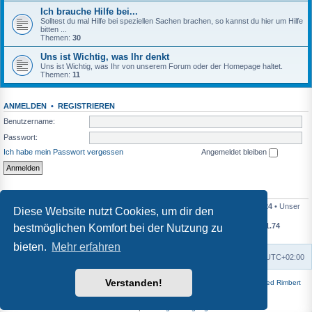
Ich brauche Hilfe bei...
Solltest du mal Hilfe bei speziellen Sachen brachen, so kannst du hier um Hilfe
bitten ...
Themen:
30
Uns ist Wichtig, was Ihr denkt
Uns ist Wichtig, was Ihr von unserem Forum oder der Homepage haltet.
Themen:
11
ANMELDEN
•
REGISTRIEREN
Benutzername:
Passwort:
Ich habe mein Passwort vergessen
Angemeldet bleiben
STATISTIK
Beiträge insgesamt
49940
• Themen insgesamt
7492
• Mitglieder insgesamt
124
• Unser
Diese Website nutzt Cookies, um dir den
neuestes Mitglied:
OleEwald
Durchschnittliche Beiträge pro Tag
11.61
• Durchschnittliche Themen pro Tag
1.74
bestmöglichen Komfort bei der Nutzung zu
Heutige Beiträge
0
• Heutige Themen
0
bieten.
Mehr erfahren
Foren-Übersicht
Alle Zeiten sind
UTC+02:00
Verstanden!
Powered by
phpBB
® Forum Software © phpBB Limited | Style
Square
von ©
Fred Rimbert
Deutsche Übersetzung durch
phpBB.de
Datenschutz
|
Nutzungsbedingungen