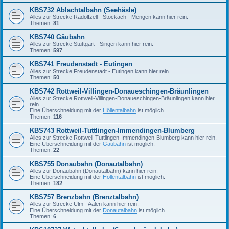
KBS732 Ablachtalbahn (Seehäsle)
Alles zur Strecke Radolfzell - Stockach - Mengen kann hier rein.
Themen:
81
KBS740 Gäubahn
Alles zur Strecke Stuttgart - Singen kann hier rein.
Themen:
597
KBS741 Freudenstadt - Eutingen
Alles zur Strecke Freudenstadt - Eutingen kann hier rein.
Themen:
50
KBS742 Rottweil-Villingen-Donaueschingen-Bräunlingen
Alles zur Strecke Rottweil-Villingen-Donaueschingen-Bräunlingen kann hier
rein.
Eine Überschneidung mit der
Höllentalbahn
ist möglich.
Themen:
116
KBS743 Rottweil-Tuttlingen-Immendingen-Blumberg
Alles zur Strecke Rottweil-Tuttlingen-Immendingen-Blumberg kann hier rein.
Eine Überschneidung mit der
Gäubahn
ist möglich.
Themen:
22
KBS755 Donaubahn (Donautalbahn)
Alles zur Donaubahn (Donautalbahn) kann hier rein.
Eine Überschneidung mit der
Höllentalbahn
ist möglich.
Themen:
182
KBS757 Brenzbahn (Brenztalbahn)
Alles zur Strecke Ulm - Aalen kann hier rein.
Eine Überschneidung mit der
Donautalbahn
ist möglich.
Themen:
6