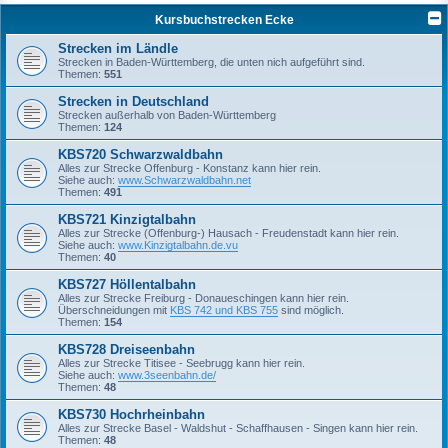
Kursbuchstrecken Ecke
Strecken im Ländle
Strecken in Baden-Württemberg, die unten nich aufgeführt sind.
Themen:
551
Strecken in Deutschland
Strecken außerhalb von Baden-Württemberg
Themen:
124
KBS720 Schwarzwaldbahn
Alles zur Strecke Offenburg - Konstanz kann hier rein.
Siehe auch:
www.Schwarzwaldbahn.net
Themen:
491
KBS721 Kinzigtalbahn
Alles zur Strecke (Offenburg-) Hausach - Freudenstadt kann hier rein.
Siehe auch:
www.Kinzigtalbahn.de.vu
Themen:
40
KBS727 Höllentalbahn
Alles zur Strecke Freiburg - Donaueschingen kann hier rein.
Überschneidungen mit
KBS 742 und KBS 755
sind möglich.
Themen:
154
KBS728 Dreiseenbahn
Alles zur Strecke Titisee - Seebrugg kann hier rein.
Siehe auch:
www.3seenbahn.de/
Themen:
48
KBS730 Hochrheinbahn
Alles zur Strecke Basel - Waldshut - Schaffhausen - Singen kann hier rein.
Themen:
48