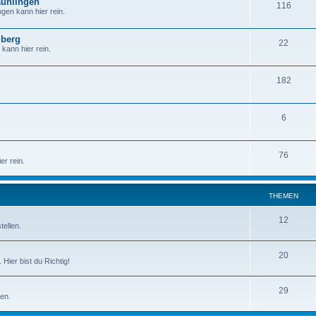
äunlingen
116
gen kann hier rein.
mberg
22
kann hier rein.
182
6
76
r rein.
THEMEN
12
tellen.
20
Hier bist du Richtig!
29
ten.