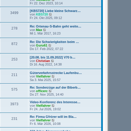
r
t
e
Fr 22. Dez 2023, 10:14
a
e
u
g
r
e
[KBS720] Liebe kleine Schwarz…
3499
B
s
N
von
KBS720
e
t
e
Fr 24. Okt 2025, 09:12
i
e
u
t
r
e
Re: Ortenau-S-Bahn geht weite…
r
B
278
s
N
von
Max
a
e
t
e
Mi 1. Mär 2017, 16:23
g
i
e
u
t
r
e
r
Re: Die Schwierigkeiten beim …
B
872
s
N
a
von
Guru61
e
t
e
g
Do 17. Feb 2022, 07:22
i
e
u
t
r
e
r
[20.08. bis 11.09.2022] V70 b…
B
253
s
a
N
von
Christian
e
t
g
e
Di 16. Aug 2022, 14:38
i
e
u
t
r
e
r
Güterverkehrsstrecke Laufenbu…
B
211
s
a
N
von
Vielfahrer
e
t
g
e
Sa 3. Mai 2025, 15:57
i
e
u
t
r
e
r
Re: Sonderzüge auf der Biberb…
B
575
s
a
N
von
officerc
e
t
g
e
Do 27. Nov 2025, 14:40
i
e
u
t
r
e
Video-Konferenz des Interesse…
r
3973
B
s
N
von
Vielfahrer
a
e
t
e
Fr 24. Jul 2026, 19:02
g
i
e
u
t
r
e
Re: Firma Gfrörer will im Bla…
r
231
B
s
N
von
Vielfahrer
a
e
t
e
Fr 6. Mär 2026, 10:08
g
i
e
u
t
r
e