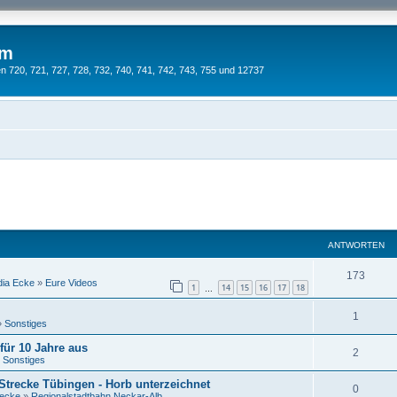
um
 720, 721, 727, 728, 732, 740, 741, 742, 743, 755 und 12737
ANTWORTEN
173
dia Ecke
»
Eure Videos
1
14
15
16
17
18
…
1
»
Sonstiges
für 10 Jahre aus
2
»
Sonstiges
Strecke Tübingen - Horb unterzeichnet
0
necke
»
Regionalstadtbahn Neckar-Alb