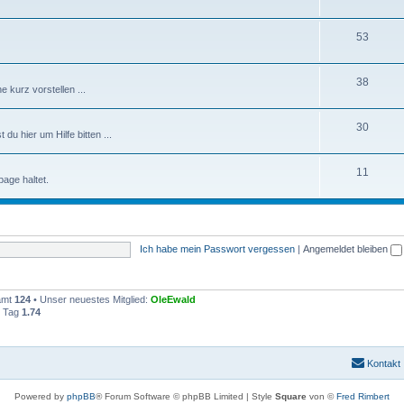
53
38
e kurz vorstellen ...
30
du hier um Hilfe bitten ...
11
age haltet.
Ich habe mein Passwort vergessen
|
Angemeldet bleiben
samt
124
• Unser neuestes Mitglied:
OleEwald
o Tag
1.74
Kontakt
Powered by
phpBB
® Forum Software © phpBB Limited | Style
Square
von ©
Fred Rimbert