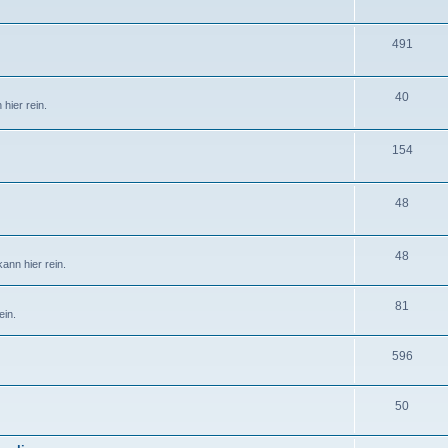
491
40
hier rein.
154
48
48
ann hier rein.
81
ein.
596
50