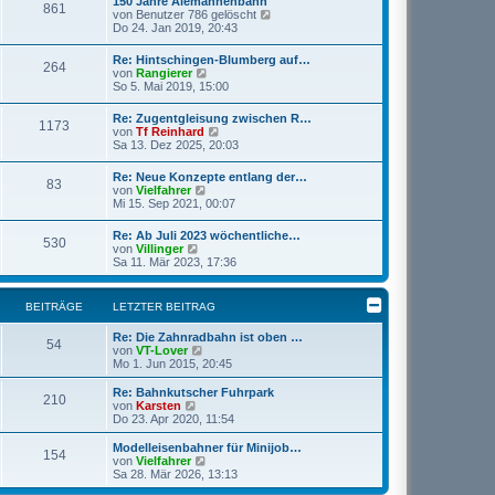
150 Jahre Alemannenbahn
r
861
B
s
N
von
Benutzer 786 gelöscht
a
e
t
e
Do 24. Jan 2019, 20:43
g
i
e
u
t
r
e
Re: Hintschingen-Blumberg auf…
r
B
264
s
N
von
Rangierer
a
e
t
e
So 5. Mai 2019, 15:00
g
i
e
u
t
r
e
r
Re: Zugentgleisung zwischen R…
B
1173
s
a
N
von
Tf Reinhard
e
t
g
e
Sa 13. Dez 2025, 20:03
i
e
u
t
r
e
r
Re: Neue Konzepte entlang der…
B
83
s
a
N
von
Vielfahrer
e
t
g
e
Mi 15. Sep 2021, 00:07
i
e
u
t
r
e
r
Re: Ab Juli 2023 wöchentliche…
B
530
s
a
N
von
Villinger
e
t
g
e
Sa 11. Mär 2023, 17:36
i
e
u
t
r
e
r
B
s
a
BEITRÄGE
LETZTER BEITRAG
e
t
g
i
e
t
Re: Die Zahnradbahn ist oben …
r
54
r
N
von
VT-Lover
B
a
e
Mo 1. Jun 2015, 20:45
e
g
u
i
e
Re: Bahnkutscher Fuhrpark
t
210
s
N
von
Karsten
r
t
e
Do 23. Apr 2020, 11:54
a
e
u
g
r
e
Modelleisenbahner für Minijob…
154
B
s
N
von
Vielfahrer
e
t
e
Sa 28. Mär 2026, 13:13
i
e
u