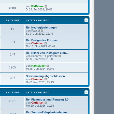
von
Vielfahrer
4388
Di 28. Jul 2026, 10:06
BEITRÄGE
LETZTER BEITRAG
Re: Neuregistrierungen
19
N
von
Pascal
e
So 3. Jun 2012, 22:49
u
e
Re: Design des Forums
181
s
N
von
Christian
t
e
Do 16. Nov 2023, 08:47
e
u
r
e
Re: Bilder von Instagram einb…
147
B
s
N
von
Benutzer 14 gelöscht
e
t
e
So 8. Jan 2023, 11:08
i
e
u
t
r
e
N
von
Karl Müller
r
1905
B
s
e
Mi 26. Jun 2024, 09:40
a
e
t
u
g
i
e
e
Serverumzug abgeschlossen
t
r
327
s
N
von
Christian
r
B
t
e
Do 2. Nov 2023, 15:13
a
e
e
u
g
i
r
e
t
B
s
r
BEITRÄGE
LETZTER BEITRAG
e
t
a
i
e
g
t
Re: Planungsstand Ringzug 2.0
r
2561
r
N
von
Christian
B
a
e
Mo 20. Jul 2026, 10:19
e
g
u
i
e
Re: Sonder-Fahrplankonferenz …
t