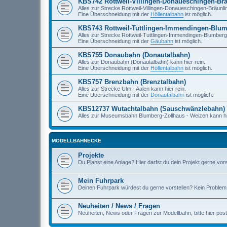
KBS742 Rottweil-Villingen-Donaueschingen-Br
Alles zur Strecke Rottweil-Villingen-Donaueschingen-Bräunlin
Eine Überschneidung mit der
Höllentalbahn
ist möglich.
KBS743 Rottweil-Tuttlingen-Immendingen-Blu
Alles zur Strecke Rottweil-Tuttlingen-Immendingen-Blumberg 
Eine Überschneidung mit der
Gäubahn
ist möglich.
KBS755 Donaubahn (Donautalbahn)
Alles zur Donaubahn (Donautalbahn) kann hier rein.
Eine Überschneidung mit der
Höllentalbahn
ist möglich.
KBS757 Brenzbahn (Brenztalbahn)
Alles zur Strecke Ulm - Aalen kann hier rein.
Eine Überschneidung mit der
Donautalbahn
ist möglich.
KBS12737 Wutachtalbahn (Sauschwänzlebahn)
Alles zur Museumsbahn Blumberg-Zollhaus - Weizen kann hie
MODELLBAHNECKE
Projekte
Du Planst eine Anlage? Hier darfst du dein Projekt gerne vors
Mein Fuhrpark
Deinen Fuhrpark würdest du gerne vorstellen? Kein Problem. 
Neuheiten / News / Fragen
Neuheiten, News oder Fragen zur Modellbahn, bitte hier pos