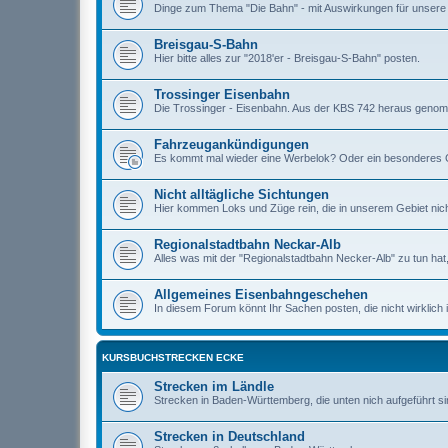
Dinge zum Thema "Die Bahn" - mit Auswirkungen für unsere R
Breisgau-S-Bahn
Hier bitte alles zur "2018'er - Breisgau-S-Bahn" posten.
Trossinger Eisenbahn
Die Trossinger - Eisenbahn. Aus der KBS 742 heraus geno
Fahrzeugankündigungen
Es kommt mal wieder eine Werbelok? Oder ein besonderes G
Nicht alltägliche Sichtungen
Hier kommen Loks und Züge rein, die in unserem Gebiet nicht
Regionalstadtbahn Neckar-Alb
Alles was mit der "Regionalstadtbahn Necker-Alb" zu tun hat, b
Allgemeines Eisenbahngeschehen
In diesem Forum könnt Ihr Sachen posten, die nicht wirklich 
KURSBUCHSTRECKEN ECKE
Strecken im Ländle
Strecken in Baden-Württemberg, die unten nich aufgeführt si
Strecken in Deutschland