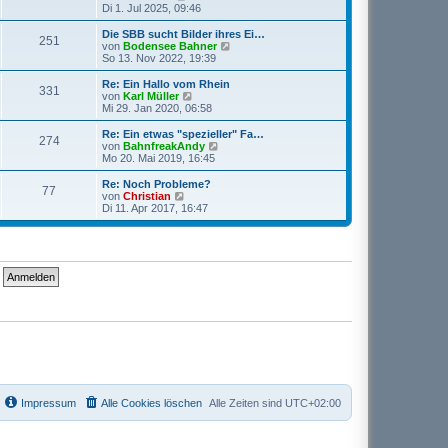
e
t
e
Di 1. Jul 2025, 09:46
i
e
u
t
r
e
Die SBB sucht Bilder ihres Ei…
r
251
B
s
N
von
Bodensee Bahner
a
e
t
e
So 13. Nov 2022, 19:39
g
i
e
u
t
r
e
Re: Ein Hallo vom Rhein
r
331
B
s
N
von
Karl Müller
a
e
t
e
Mi 29. Jan 2020, 06:58
g
i
e
u
t
r
e
Re: Ein etwas "spezieller" Fa…
r
274
B
s
N
von
BahnfreakAndy
a
e
t
e
Mo 20. Mai 2019, 16:45
g
i
e
u
t
r
e
Re: Noch Probleme?
r
77
B
s
N
von
Christian
a
e
t
e
Di 11. Apr 2017, 16:47
g
i
e
u
t
r
e
r
B
s
a
e
t
g
i
e
t
r
r
B
a
e
g
i
t
r
a
g
Impressum
Alle Cookies löschen
Alle Zeiten sind
UTC+02:00