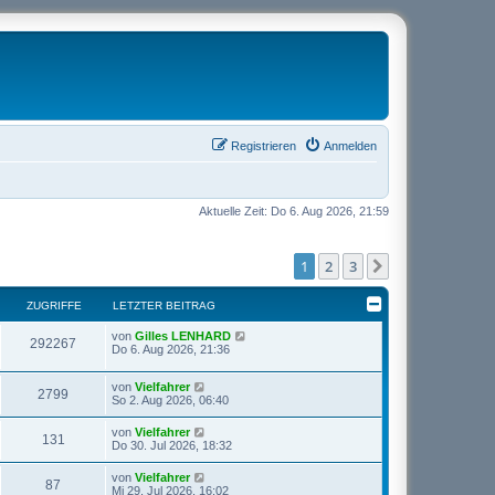
Registrieren
Anmelden
Aktuelle Zeit: Do 6. Aug 2026, 21:59
1
2
3
Nächste
ZUGRIFFE
LETZTER BEITRAG
von
Gilles LENHARD
292267
Do 6. Aug 2026, 21:36
von
Vielfahrer
2799
So 2. Aug 2026, 06:40
von
Vielfahrer
131
Do 30. Jul 2026, 18:32
von
Vielfahrer
87
Mi 29. Jul 2026, 16:02