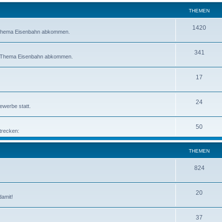
THEMEN
1420
om Thema Eisenbahn abkommen.
341
om Thema Eisenbahn abkommen.
17
24
bewerbe statt.
50
trecken:
THEMEN
824
20
damit!
37