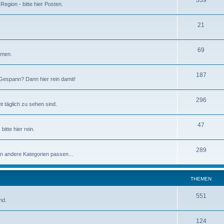
339
egion - bitte hier Posten.
21
69
mmen.
187
espann? Dann hier rein damit!
296
 täglich zu sehen sind.
47
itte hier rein.
289
in andere Kategorien passen...
THEMEN
551
nd.
124