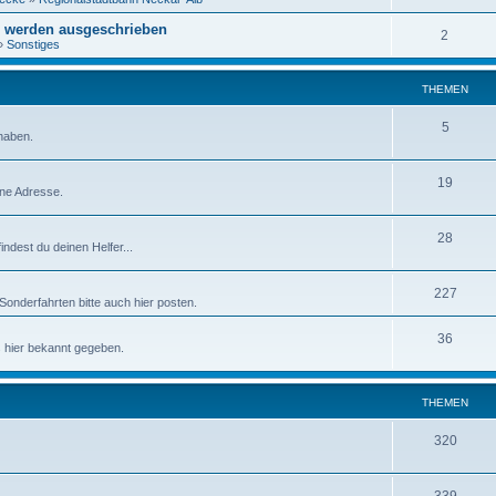
n werden ausgeschrieben
2
»
Sonstiges
THEMEN
5
 haben.
19
ine Adresse.
28
ndest du deinen Helfer...
227
Sonderfahrten bitte auch hier posten.
36
s hier bekannt gegeben.
THEMEN
320