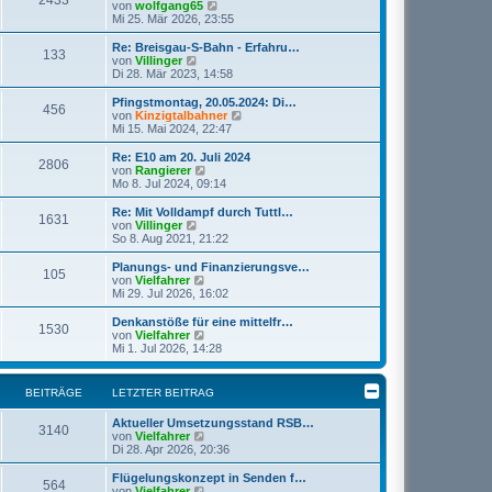
2433
s
N
von
wolfgang65
r
t
e
Mi 25. Mär 2026, 23:55
a
e
u
g
r
e
Re: Breisgau-S-Bahn - Erfahru…
133
B
s
N
von
Villinger
e
t
e
Di 28. Mär 2023, 14:58
i
e
u
t
r
e
Pfingstmontag, 20.05.2024: Di…
r
456
B
s
N
von
Kinzigtalbahner
a
e
t
e
Mi 15. Mai 2024, 22:47
g
i
e
u
t
r
e
Re: E10 am 20. Juli 2024
r
2806
B
s
N
von
Rangierer
a
e
t
e
Mo 8. Jul 2024, 09:14
g
i
e
u
t
r
e
Re: Mit Volldampf durch Tuttl…
r
1631
B
s
N
von
Villinger
a
e
t
e
So 8. Aug 2021, 21:22
g
i
e
u
t
r
e
Planungs- und Finanzierungsve…
r
105
B
s
N
von
Vielfahrer
a
e
t
e
Mi 29. Jul 2026, 16:02
g
i
e
u
t
r
e
Denkanstöße für eine mittelfr…
r
1530
B
s
N
von
Vielfahrer
a
e
t
e
Mi 1. Jul 2026, 14:28
g
i
e
u
t
r
e
r
B
s
BEITRÄGE
LETZTER BEITRAG
a
e
t
g
i
e
Aktueller Umsetzungsstand RSB…
t
r
3140
N
von
Vielfahrer
r
B
e
Di 28. Apr 2026, 20:36
a
e
u
g
i
e
Flügelungskonzept in Senden f…
t
564
s
N
von
Vielfahrer