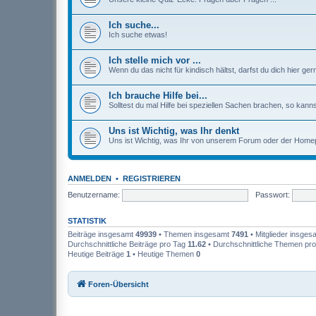
Ich suche...
Ich suche etwas!
Ich stelle mich vor ...
Wenn du das nicht für kindisch hältst, darfst du dich hier gern
Ich brauche Hilfe bei...
Solltest du mal Hilfe bei speziellen Sachen brachen, so kannst 
Uns ist Wichtig, was Ihr denkt
Uns ist Wichtig, was Ihr von unserem Forum oder der Homep
ANMELDEN
•
REGISTRIEREN
Benutzername:
Passwort:
STATISTIK
Beiträge insgesamt
49939
• Themen insgesamt
7491
• Mitglieder insge
Durchschnittliche Beiträge pro Tag
11.62
• Durchschnittliche Themen pr
Heutige Beiträge
1
• Heutige Themen
0
Foren-Übersicht