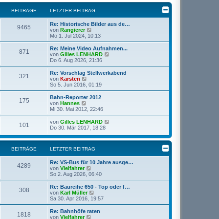
t
r
e
r
B
s
BEITRÄGE
LETZTER BEITRAG
a
e
t
g
i
e
Re: Historische Bilder aus de…
t
r
9465
N
von
Rangierer
r
B
e
Mo 1. Jul 2024, 10:13
a
e
u
g
i
e
Re: Meine Video Aufnahmen...
t
871
s
N
von
Gilles LENHARD
r
t
e
Do 6. Aug 2026, 21:36
a
e
u
g
r
e
Re: Vorschlag Stellwerkabend
321
B
s
N
von
Karsten
e
t
e
So 5. Jun 2016, 01:19
i
e
u
t
r
e
Bahn-Reporter 2012
r
175
B
s
N
von
Hannes
a
e
t
e
Mi 30. Mai 2012, 22:46
g
i
e
u
t
r
e
N
von
Gilles LENHARD
r
101
B
s
e
Do 30. Mär 2017, 18:28
a
e
t
u
g
i
e
e
t
r
s
r
BEITRÄGE
LETZTER BEITRAG
B
t
a
e
e
g
i
Re: VS-Bus für 10 Jahre ausge…
r
4289
t
N
von
Vielfahrer
B
r
e
So 2. Aug 2026, 06:40
e
a
u
i
g
e
t
Re: Baureihe 650 - Top oder f…
308
s
r
N
von
Karl Müller
t
a
e
Sa 30. Apr 2016, 19:57
e
g
u
r
e
Re: Bahnhöfe raten
1818
B
s
N
von
Vielfahrer