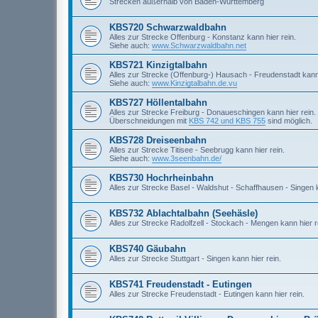
Strecken außerhalb von Baden-Württemberg
KBS720 Schwarzwaldbahn
Alles zur Strecke Offenburg - Konstanz kann hier rein.
Siehe auch:
www.Schwarzwaldbahn.net
KBS721 Kinzigtalbahn
Alles zur Strecke (Offenburg-) Hausach - Freudenstadt kann 
Siehe auch:
www.Kinzigtalbahn.de.vu
KBS727 Höllentalbahn
Alles zur Strecke Freiburg - Donaueschingen kann hier rein.
Überschneidungen mit
KBS 742 und KBS 755
sind möglich.
KBS728 Dreiseenbahn
Alles zur Strecke Titisee - Seebrugg kann hier rein.
Siehe auch:
www.3seenbahn.de/
KBS730 Hochrheinbahn
Alles zur Strecke Basel - Waldshut - Schaffhausen - Singen k
KBS732 Ablachtalbahn (Seehäsle)
Alles zur Strecke Radolfzell - Stockach - Mengen kann hier r
KBS740 Gäubahn
Alles zur Strecke Stuttgart - Singen kann hier rein.
KBS741 Freudenstadt - Eutingen
Alles zur Strecke Freudenstadt - Eutingen kann hier rein.