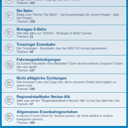
Themen:
320
Die Bahn
Dinge zum Thema "Die Bahn" - mit Auswirkungen für unsere Region - bitte
hier Posten.
Themen:
339
Breisgau-S-Bahn
Hier bitte alles zur "2018'er - Breisgau-S-Bahn" posten.
Themen:
21
Trossinger Eisenbahn
Die Trossinger - Eisenbahn. Aus der KBS 742 heraus genommen.
Themen:
69
Fahrzeugankündigungen
Es kommt mal wieder eine Werbelok? Oder ein besonderes Gespann? Dann
hier rein damit!
Themen:
187
Nicht alltägliche Sichtungen
Hier kommen Loks und Züge rein, die in unserem Gebiet nicht täglich zu
sehen sind.
Themen:
296
Regionalstadtbahn Neckar-Alb
Alles was mit der "Regionalstadtbahn Necker-Alb" zu tun hat, bitte hier rein.
Themen:
47
Allgemeines Eisenbahngeschehen
In diesem Forum könnt Ihr Sachen posten, die nicht wirklich in andere
Kategorien passen...
Themen:
289