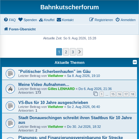
Bahnkutscherforum
FAQ
Spenden
Knuffel
Kontakt
Registrieren
Anmelden
Foren-Übersicht
Aktuelle Zeit: So 9. Aug 2026, 15:28
1
2
3
Nächste
Aktuelle Themen
"Politischer Scherbenhaufen" im Gäu
Letzter Beitrag von
Vielfahrer
«
Sa 8. Aug 2026, 19:10
Meine Video Aufnahmen...
Letzter Beitrag von
Gilles LENHARD
«
Do 6. Aug 2026, 21:36
Antworten:
173
1
15
16
17
18
…
VS-Bus für 10 Jahre ausgeschrieben
Letzter Beitrag von
Vielfahrer
«
So 2. Aug 2026, 06:40
Antworten:
1
Stadt Donaueschingen schreibt ihren Stadtbus für 10 Jahre
aus
Letzter Beitrag von
Vielfahrer
«
Do 30. Jul 2026, 18:32
Antworten:
2
Planungs- und Finanzierungsvereinbarung für Strecke