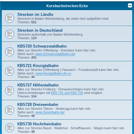
Kursbuchstrecken Ecke
Strecken im Ländle
Strecken in Baden-Württemberg, die unten nich aufgeführt sind.
Themen:
551
Strecken in Deutschland
Strecken außerhalb von Baden-Württemberg
Themen:
124
KBS720 Schwarzwaldbahn
Alles zur Strecke Offenburg - Konstanz kann hier rein.
Siehe auch:
www.Schwarzwaldbahn.net
Themen:
491
KBS721 Kinzigtalbahn
Alles zur Strecke (Offenburg-) Hausach - Freudenstadt kann hier rein.
Siehe auch:
www.Kinzigtalbahn.de.vu
Themen:
40
KBS727 Höllentalbahn
Alles zur Strecke Freiburg - Donaueschingen kann hier rein.
Überschneidungen mit
KBS 742 und KBS 755
sind möglich.
Themen:
154
KBS728 Dreiseenbahn
Alles zur Strecke Titisee - Seebrugg kann hier rein.
Siehe auch:
www.3seenbahn.de/
Themen:
48
KBS730 Hochrheinbahn
Alles zur Strecke Basel - Waldshut - Schaffhausen - Singen kann hier rein.
Themen:
48