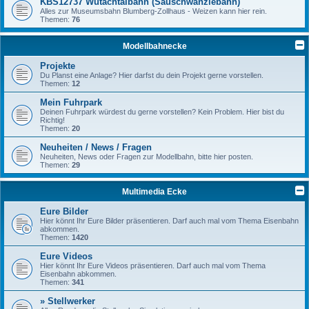
KBS12737 Wutachtalbahn (Sauschwänzlebahn)
Alles zur Museumsbahn Blumberg-Zollhaus - Weizen kann hier rein.
Themen:
76
Modellbahnecke
Projekte
Du Planst eine Anlage? Hier darfst du dein Projekt gerne vorstellen.
Themen:
12
Mein Fuhrpark
Deinen Fuhrpark würdest du gerne vorstellen? Kein Problem. Hier bist du
Richtig!
Themen:
20
Neuheiten / News / Fragen
Neuheiten, News oder Fragen zur Modellbahn, bitte hier posten.
Themen:
29
Multimedia Ecke
Eure Bilder
Hier könnt Ihr Eure Bilder präsentieren. Darf auch mal vom Thema Eisenbahn
abkommen.
Themen:
1420
Eure Videos
Hier könnt Ihr Eure Videos präsentieren. Darf auch mal vom Thema
Eisenbahn abkommen.
Themen:
341
» Stellwerker