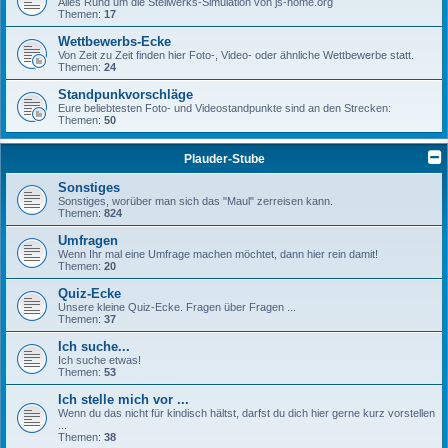
Alles Rund um die Stellwerks-Simulation von js-home.org
Themen:
17
Wettbewerbs-Ecke
Von Zeit zu Zeit finden hier Foto-, Video- oder ähnliche Wettbewerbe statt.
Themen:
24
Standpunkvorschläge
Eure beliebtesten Foto- und Videostandpunkte sind an den Strecken:
Themen:
50
Plauder-Stube
Sonstiges
Sonstiges, worüber man sich das "Maul" zerreisen kann.
Themen:
824
Umfragen
Wenn Ihr mal eine Umfrage machen möchtet, dann hier rein damit!
Themen:
20
Quiz-Ecke
Unsere kleine Quiz-Ecke. Fragen über Fragen ...
Themen:
37
Ich suche...
Ich suche etwas!
Themen:
53
Ich stelle mich vor ...
Wenn du das nicht für kindisch hältst, darfst du dich hier gerne kurz vorstellen
...
Themen:
38