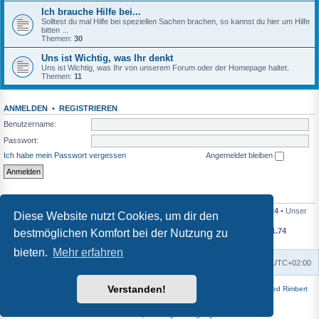
Ich brauche Hilfe bei...
Solltest du mal Hilfe bei speziellen Sachen brachen, so kannst du hier um Hilfe
bitten ...
Themen:
30
Uns ist Wichtig, was Ihr denkt
Uns ist Wichtig, was Ihr von unserem Forum oder der Homepage haltet.
Themen:
11
ANMELDEN
•
REGISTRIEREN
Benutzername:
Passwort:
Ich habe mein Passwort vergessen
Angemeldet bleiben
STATISTIK
Beiträge insgesamt
49940
• Themen insgesamt
7492
• Mitglieder insgesamt
124
• Unser
Diese Website nutzt Cookies, um dir den
neuestes Mitglied:
OleEwald
Durchschnittliche Beiträge pro Tag
11.61
• Durchschnittliche Themen pro Tag
1.74
bestmöglichen Komfort bei der Nutzung zu
Heutige Beiträge
0
• Heutige Themen
0
bieten.
Mehr erfahren
Foren-Übersicht
Alle Zeiten sind
UTC+02:00
Verstanden!
Powered by
phpBB
® Forum Software © phpBB Limited | Style
Square
von ©
Fred Rimbert
Deutsche Übersetzung durch
phpBB.de
Datenschutz
|
Nutzungsbedingungen