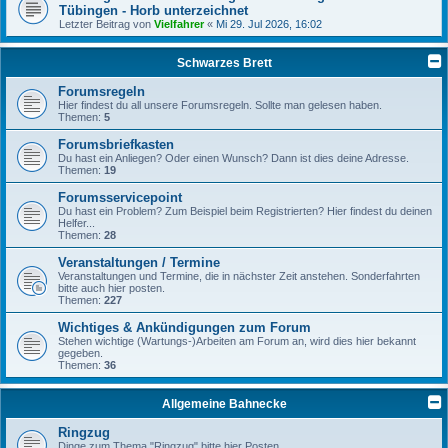
Tübingen - Horb unterzeichnet
Letzter Beitrag von
Vielfahrer
«
Mi 29. Jul 2026, 16:02
Schwarzes Brett
Forumsregeln
Hier findest du all unsere Forumsregeln. Sollte man gelesen haben.
Themen:
5
Forumsbriefkasten
Du hast ein Anliegen? Oder einen Wunsch? Dann ist dies deine Adresse.
Themen:
19
Forumsservicepoint
Du hast ein Problem? Zum Beispiel beim Registrierten? Hier findest du deinen
Helfer...
Themen:
28
Veranstaltungen / Termine
Veranstaltungen und Termine, die in nächster Zeit anstehen. Sonderfahrten
bitte auch hier posten.
Themen:
227
Wichtiges & Ankündigungen zum Forum
Stehen wichtige (Wartungs-)Arbeiten am Forum an, wird dies hier bekannt
gegeben.
Themen:
36
Allgemeine Bahnecke
Ringzug
Dinge zum Thema "Ringzug" bitte hier Posten.