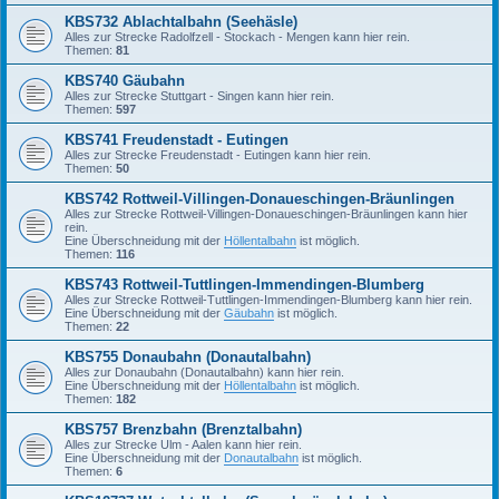
KBS732 Ablachtalbahn (Seehäsle)
Alles zur Strecke Radolfzell - Stockach - Mengen kann hier rein.
Themen:
81
KBS740 Gäubahn
Alles zur Strecke Stuttgart - Singen kann hier rein.
Themen:
597
KBS741 Freudenstadt - Eutingen
Alles zur Strecke Freudenstadt - Eutingen kann hier rein.
Themen:
50
KBS742 Rottweil-Villingen-Donaueschingen-Bräunlingen
Alles zur Strecke Rottweil-Villingen-Donaueschingen-Bräunlingen kann hier
rein.
Eine Überschneidung mit der
Höllentalbahn
ist möglich.
Themen:
116
KBS743 Rottweil-Tuttlingen-Immendingen-Blumberg
Alles zur Strecke Rottweil-Tuttlingen-Immendingen-Blumberg kann hier rein.
Eine Überschneidung mit der
Gäubahn
ist möglich.
Themen:
22
KBS755 Donaubahn (Donautalbahn)
Alles zur Donaubahn (Donautalbahn) kann hier rein.
Eine Überschneidung mit der
Höllentalbahn
ist möglich.
Themen:
182
KBS757 Brenzbahn (Brenztalbahn)
Alles zur Strecke Ulm - Aalen kann hier rein.
Eine Überschneidung mit der
Donautalbahn
ist möglich.
Themen:
6