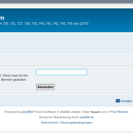
um
 720, 721, 727, 728, 732, 740, 741, 742, 743, 755 und 12737
t. Diese hast du bei
 Bereich geändert.
Kontakt
Powered by
phpBB
® Forum Software © phpBB Limited | Style
Square
von ©
Fred Rimbert
Deutsche Übersetzung durch
phpBB.de
Datenschutz
|
Nutzungsbedingungen