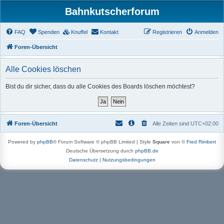
Bahnkutscherforum
FAQ
Spenden
Knuffel
Kontakt
Registrieren
Anmelden
Foren-Übersicht
Alle Cookies löschen
Bist du dir sicher, dass du alle Cookies des Boards löschen möchtest?
Foren-Übersicht
Alle Zeiten sind
UTC+02:00
Powered by
phpBB
® Forum Software © phpBB Limited | Style
Square
von ©
Fred Rimbert
Deutsche Übersetzung durch
phpBB.de
Datenschutz
|
Nutzungsbedingungen