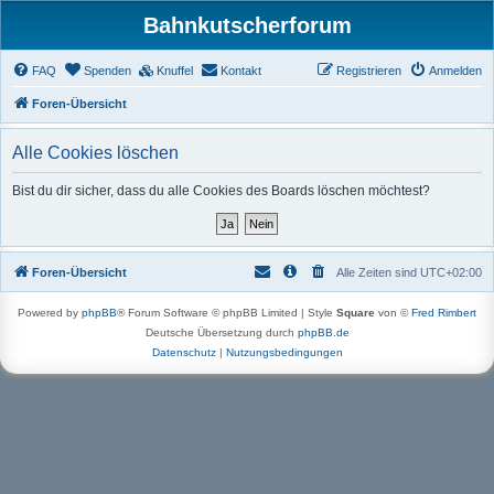
Bahnkutscherforum
FAQ
Spenden
Knuffel
Kontakt
Registrieren
Anmelden
Foren-Übersicht
Alle Cookies löschen
Bist du dir sicher, dass du alle Cookies des Boards löschen möchtest?
Foren-Übersicht
Alle Zeiten sind
UTC+02:00
Powered by
phpBB
® Forum Software © phpBB Limited | Style
Square
von ©
Fred Rimbert
Deutsche Übersetzung durch
phpBB.de
Datenschutz
|
Nutzungsbedingungen