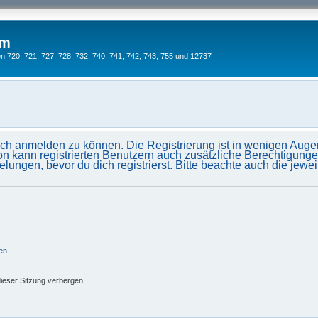
um
 720, 721, 727, 728, 732, 740, 741, 742, 743, 755 und 12737
ich anmelden zu können. Die Registrierung ist in wenigen Augenb
on kann registrierten Benutzern auch zusätzliche Berechtigung
gen, bevor du dich registrierst. Bitte beachte auch die jewei
en
ieser Sitzung verbergen