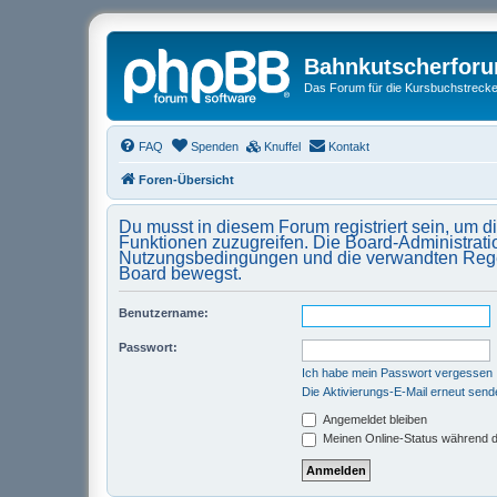
Bahnkutscherfor
Das Forum für die Kursbuchstrecken
FAQ
Spenden
Knuffel
Kontakt
Foren-Übersicht
Du musst in diesem Forum registriert sein, um d
Funktionen zuzugreifen. Die Board-Administrati
Nutzungsbedingungen und die verwandten Regelun
Board bewegst.
Benutzername:
Passwort:
Ich habe mein Passwort vergessen
Die Aktivierungs-E-Mail erneut send
Angemeldet bleiben
Meinen Online-Status während d