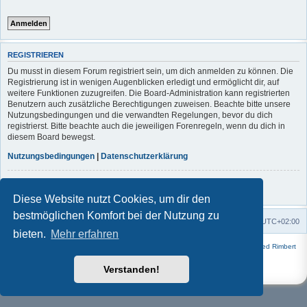
REGISTRIEREN
Du musst in diesem Forum registriert sein, um dich anmelden zu können. Die
Registrierung ist in wenigen Augenblicken erledigt und ermöglicht dir, auf
weitere Funktionen zuzugreifen. Die Board-Administration kann registrierten
Benutzern auch zusätzliche Berechtigungen zuweisen. Beachte bitte unsere
Nutzungsbedingungen und die verwandten Regelungen, bevor du dich
registrierst. Bitte beachte auch die jeweiligen Forenregeln, wenn du dich in
diesem Board bewegst.
Nutzungsbedingungen
|
Datenschutzerklärung
Registrieren
Diese Website nutzt Cookies, um dir den
bestmöglichen Komfort bei der Nutzung zu
Foren-Übersicht
Alle Zeiten sind
UTC+02:00
bieten.
Mehr erfahren
Powered by
phpBB
® Forum Software © phpBB Limited | Style
Square
von ©
Fred Rimbert
Deutsche Übersetzung durch
phpBB.de
Verstanden!
Datenschutz
|
Nutzungsbedingungen