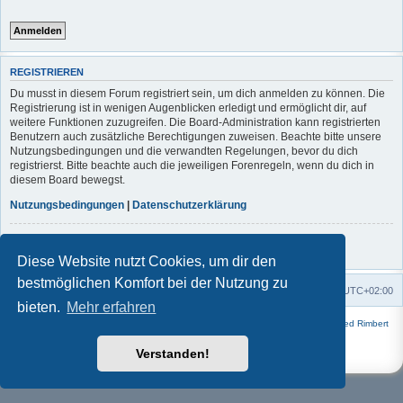
REGISTRIEREN
Du musst in diesem Forum registriert sein, um dich anmelden zu können. Die
Registrierung ist in wenigen Augenblicken erledigt und ermöglicht dir, auf
weitere Funktionen zuzugreifen. Die Board-Administration kann registrierten
Benutzern auch zusätzliche Berechtigungen zuweisen. Beachte bitte unsere
Nutzungsbedingungen und die verwandten Regelungen, bevor du dich
registrierst. Bitte beachte auch die jeweiligen Forenregeln, wenn du dich in
diesem Board bewegst.
Nutzungsbedingungen
|
Datenschutzerklärung
Registrieren
Diese Website nutzt Cookies, um dir den
bestmöglichen Komfort bei der Nutzung zu
Foren-Übersicht
Alle Zeiten sind
UTC+02:00
bieten.
Mehr erfahren
Powered by
phpBB
® Forum Software © phpBB Limited | Style
Square
von ©
Fred Rimbert
Deutsche Übersetzung durch
phpBB.de
Verstanden!
Datenschutz
|
Nutzungsbedingungen