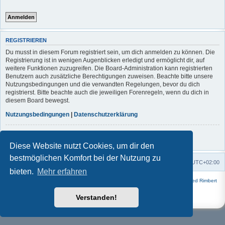
REGISTRIEREN
Du musst in diesem Forum registriert sein, um dich anmelden zu können. Die
Registrierung ist in wenigen Augenblicken erledigt und ermöglicht dir, auf
weitere Funktionen zuzugreifen. Die Board-Administration kann registrierten
Benutzern auch zusätzliche Berechtigungen zuweisen. Beachte bitte unsere
Nutzungsbedingungen und die verwandten Regelungen, bevor du dich
registrierst. Bitte beachte auch die jeweiligen Forenregeln, wenn du dich in
diesem Board bewegst.
Nutzungsbedingungen
|
Datenschutzerklärung
Registrieren
Diese Website nutzt Cookies, um dir den
bestmöglichen Komfort bei der Nutzung zu
Foren-Übersicht
Alle Zeiten sind
UTC+02:00
bieten.
Mehr erfahren
Powered by
phpBB
® Forum Software © phpBB Limited | Style
Square
von ©
Fred Rimbert
Deutsche Übersetzung durch
phpBB.de
Verstanden!
Datenschutz
|
Nutzungsbedingungen